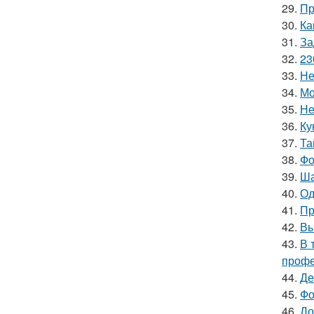
29.
Пр
30.
Ка
31.
За
32.
23
33.
Не
34.
Мо
35.
Не
36.
Ку
37.
Та
38.
Фо
39.
Ша
40.
Од
41.
Пр
42.
Вы
43.
В 
профе
44.
Де
45.
Фо
46.
До