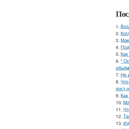
Пос
1.
Воз
2.
Ког
3.
Мак
4.
Под
5.
Как
6.
* О
объём
7.
Не 
8.
Что
пост н
9.
Как
10.
Ма
11.
Чт
12.
Та
13.
Ид