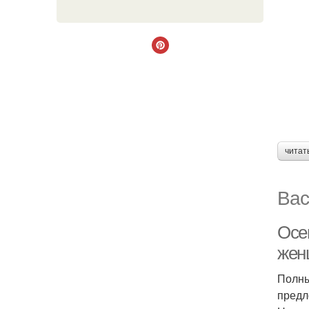
читат
Вас
Осе
жен
Полны
предл