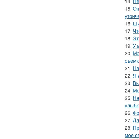
14.
Не
15.
Оп
утонче
16.
Ши
17.
Чт
18.
Эт
19.
У 
20.
Ма
съемк
21.
На
22.
Я 
23.
Вы
24.
Мо
25.
На
улыбк
26.
Фо
27.
Дл
28.
Пр
мое се