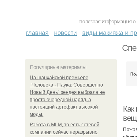
полезная информация о 
главная
новости
виды макияжа и пр
Спе
Популярные материалы
По
На шанхайской премьере
"Человека - Паука: Совершенно
Новый День" зендея выбрала не
просто очередной наряд, а
настоящий артефакт высокой
Как
моды.
вещ
Работа в MLM, то есть сетевой
Пожал
компании сейчас неразрывно
убежд