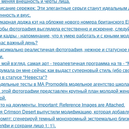
 меняя внешность и черты лица.
исание сережек: Эти элегантные серьги станут идеальным
нность и вкус.
карная доджа кэт на обложке нового номера британского El
обы фотография выглядела естественно и искренне, следу
и кадры - напоминание, что я умею работать и с юными мо
вас важный день?
ксимально реалистичная фотография, нежное и статусное
и.
 мой взгляд, самая арт - терапевтичная программа на тв - 
думала он мне сейчас как выдаст суперновый стиль (ибо св
 в статусе "Невеста"?
дельные тесты в МА Promodels модельное агентство школа
 этой фотографии представлен крупный план молодой жен
ой.
то на документы. Important: Reference Images are Attached.
я Crimson Desert выпустили модификацию, которая добавл
омпт: сгенерируй темный монохромный экстремально близ
лфи и сохрани лицо 1: 1\\.