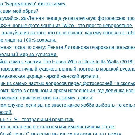
о "Беременную" фотосъемку.
к вам мой образ?
думайся. 28-Летняя певица увлекательную фотосессию про
0326: новые фото чонён из Twice - это просто невероятное.
 волнуйся из-за того, кто не осознает, как ему повезло с тоб
е лицо на 100% сохрани.
жная тоска по снегу: Рената Литвинова очаровала пользов
кольный мир за кулисами.
йна дома с часами The House With a Clock in Its Walls (2018).
тореалистичный художественный портрет в морской русалоч
маханская царица - яркий женский архетип.
ин из самых частых вопросов перед фотосессией: "а сколь
омт: Фото в стильном и ярком исполнении, где девушка из
 можете прийти ко мне на съемку, любой.
том случае, если вы не знаете какое хобби выбрать, то ест
ссий.
нь 17. Я - театральный романтик.
то выполнено в стильном минималистичном стиле.
брый день! С моделью мы ищем визажиста на съемку.