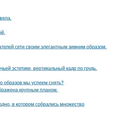
вела.
ой.
ателей сети своим элегантным зимним образом.
ьей эстетике, вертикальный кадр по грудь.
ко образов мы успеем снять?
ображена крупным планом.
ь одно, в котором собрались множество