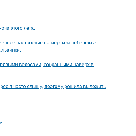
чи этого лета.
венное настроение на морском побережье.
альвинки.
дрявыми волосами, собранными наверх в
опрос я часто слышу, поэтому решила выложить
и.