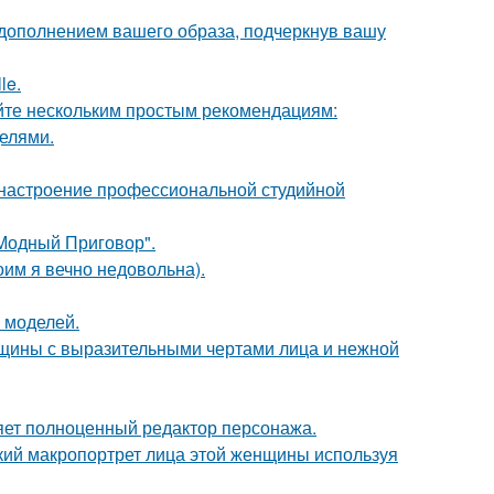
 дополнением вашего образа, подчеркнув вашу
le.
йте нескольким простым рекомендациям:
делями.
 настроение профессиональной студийной
"Модный Приговор".
оим я вечно недовольна).
 моделей.
щины с выразительными чертами лица и нежной
яет полноценный редактор персонажа.
кий макропортрет лица этой женщины используя