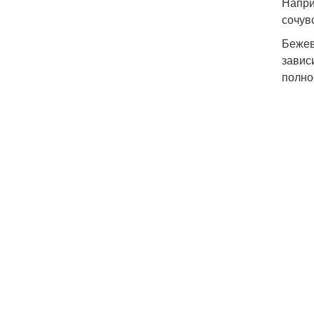
Напри
сочув
Бежев
завис
полно