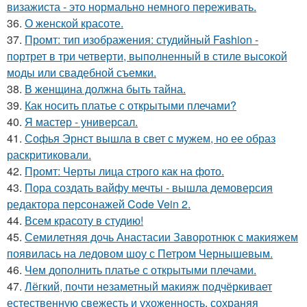
визажиста - это нормально немного переживать.
36.
О женской красоте.
37.
Промт: тип изображения: студийный Fashion -
портрет в три четверти, выполненный в стиле высокой
моды или свадебной съемки.
38.
В женщина должна быть тайна.
39.
Как носить платье с открытыми плечами?
40.
Я мастер - универсал.
41.
Софья Эрнст вышла в свет с мужем, но ее образ
раскритиковали.
42.
Промт: Черты лица строго как на фото.
43.
Пора создать вайфу мечты - вышла демоверсия
редактора персонажей Code Vein 2.
44.
Всем красоту в студию!
45.
Семилетняя дочь Анастасии Заворотнюк с макияжем
появилась на ледовом шоу с Петром Чернышевым.
46.
Чем дополнить платье с открытыми плечами.
47.
Лёгкий, почти незаметный макияж подчёркивает
естественную свежесть и ухоженность, сохраняя