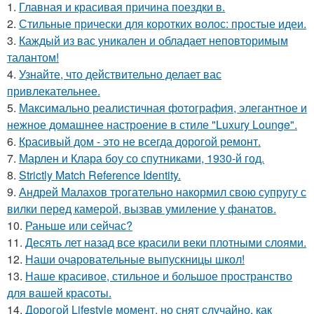
1.
Главная и красивая причина поездки в.
2.
Стильные прически для коротких волос: простые идеи.
3.
Каждый из вас уникален и обладает неповторимым
талантом!
4.
Узнайте, что действительно делает вас
привлекательнее.
5.
Максимально реалистичная фотография, элегантное и
нежное домашнее настроение в стиле "Luxury Lounge".
6.
Красивый дом - это не всегда дорогой ремонт.
7.
Марлен и Клара боу со спутниками, 1930-й год.
8.
Strictly Match Reference Identity.
9.
Андрей Малахов трогательно накормил свою супругу с
вилки перед камерой, вызвав умиление у фанатов.
10.
Раньше или сейчас?
11.
Десять лет назад все красили веки плотными слоями.
12.
Наши очаровательные выпускницы школ!
13.
Наше красивое, стильное и большое пространство
для вашей красоты.
14.
Дорогой Lifestyle момент, но снят случайно, как