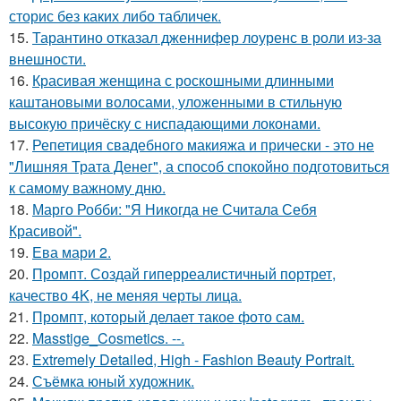
сторис без каких либо табличек.
15.
Тарантино отказал дженнифер лоуренс в роли из-за
внешности.
16.
Красивая женщина с роскошными длинными
каштановыми волосами, уложенными в стильную
высокую причёску с ниспадающими локонами.
17.
Репетиция свадебного макияжа и прически - это не
"Лишняя Трата Денег", а способ спокойно подготовиться
к самому важному дню.
18.
Марго Робби: "Я Никогда не Считала Себя
Красивой".
19.
Ева мари 2.
20.
Промпт. Создай гиперреалистичный портрет,
качество 4K, не меняя черты лица.
21.
Промпт, который делает такое фото сам.
22.
Masstige_Cosmetics. --.
23.
Extremely Detailed, High - Fashion Beauty Portrait.
24.
Съёмка юный художник.