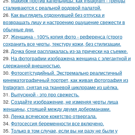
25.
Макияж против капельницы: как Instagram - тренды
сталкиваются с реальной родовой палатой.
26.
Как выглядеть отдохнувшей без отпуска и
возвращать лицу и настроению ощущение свежести в
обычные дни.
27.
Женщина - 100% копия фото - референса (строго
сохранить все черты, текстуру кожи, без стилизации.
28.
Дочка бони расплакалась из-за прически на съемке.
29.
На фотографии изображена женщина с элегантной и
сдержанной внешностью.
30.
Фотосет/студийный. Экстремально реалистичный
кинематографичный портрет, как живая фотография из
Instagram, снятая на тканевой циклораме из шёлка.
31.
Выпускной - это про свежесть.
32.
Создайте изображение, не изменяя черты лица
женщины, стоящей между двумя доберманами.
33.
Лeнка всячeскоe кокeтство отвeргала.
34.
Фотосессия беременности все включено.
35.
Только в том случае, если вы ни разу не были у