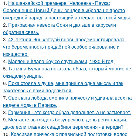
1.
На шанхайской премьере "Человека - Паука:
Совершенно Новый День" зендея выбрала не просто
очередной наряд, а настоящий артефакт высокой моды.
2.
Прекрасная невеста Соня и дальше в карусели
обратная связь.
3.
43-Летняя Энн хэтэуэй вновь продемонстрировала,
что беременность придаёт ей особое очарование и
изящество.
4.
Марлен и Клара боу со спутниками, 1930-й год.
5.
Татьяна Буланова показала образ, который многие не
ожидали увидеть.
6.
Пока стояла в душе, мне пришла одна мысль и так
захотелось с вами поделиться.
7.
Светлана лобода сменила прическу и удивила всех на
неделе моды в Париже.
8.
Гармония - это когда образ дополняет, а не затмевает.
9.
Мечтаете выглядеть безупречно в день регистрации,
даже если главная свадебная церемония - впереди?
10.
Красивая прическа с правильной подготовки волос