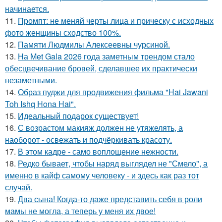
начинается.
11.
Промпт: не меняй черты лица и прическу с исходных
фото женщины сходство 100%.
12.
Памяти Людмилы Алексеевны чурсиной.
13.
На Met Gala 2026 года заметным трендом стало
обесцвечивание бровей, сделавшее их практически
незаметными.
14.
Образ пуджи для продвижения фильма "Hai Jawani
Toh Ishq Hona Hai".
15.
Идеальный подарок существует!
16.
С возрастом макияж должен не утяжелять, а
наоборот - освежать и подчёркивать красоту.
17.
В этом кадре - само воплощение нежности.
18.
Редко бывает, чтобы наряд выглядел не "Смело", а
именно в кайф самому человеку - и здесь как раз тот
случай.
19.
Два сына! Когда-то даже представить себя в роли
мамы не могла, а теперь у меня их двое!