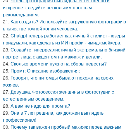
20.
Чтобы фотография выглядела естественно и
искренне, следуйте нескольким простым
рекомендациям:
21.
Как создать? Используйте загруженную фотографию
в качестве точной копии человека.
22.
Chatgpt теперь работает как личный стилист - юзеры
придумали, как сделать из ИИ профи - имиджмейкера.
23.
Создайте гиперреалистичный экстремально близкий
портрет лица с акцентом на макияж и детали.
24.
Сколько времени нужно на сборы невесты?
25.
Промт: Описание изображения:
26.
Говорят, что питомцы бывают похожи на своих
хозяев.
27.
Девушка. Фотосессия женщины в фотостудии c
естественным освещением.
28.
А вам не надо для промта?
29.
Она в 7 лет решила, как должен выглядеть
профессионал!
30.
Почему так важен пробный макияж перед важным