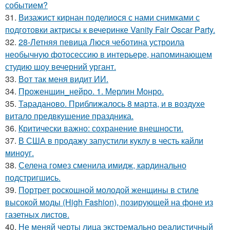
событием?
31.
Визажист кирнан поделиося с нами снимками с
подготовки актрисы к вечеринке Vanity Fair Oscar Party.
32.
28-Летняя певица Люся чеботина устроила
необычную фотосессию в интерьере, напоминающем
студию шоу вечерний ургант.
33.
Вот так меня видит ИИ.
34.
Проженщин_нейро. 1. Мерлин Монро.
35.
Тараданово. Приближалось 8 марта, и в воздухе
витало предвкушение праздника.
36.
Критически важно: сохранение внешности.
37.
В США в продажу запустили куклу в честь кайли
миноуг.
38.
Селена гомез сменила имидж, кардинально
подстригшись.
39.
Портрет роскошной молодой женщины в стиле
высокой моды (High Fashion), позирующей на фоне из
газетных листов.
40.
Не меняй черты лица экстремально реалистичный