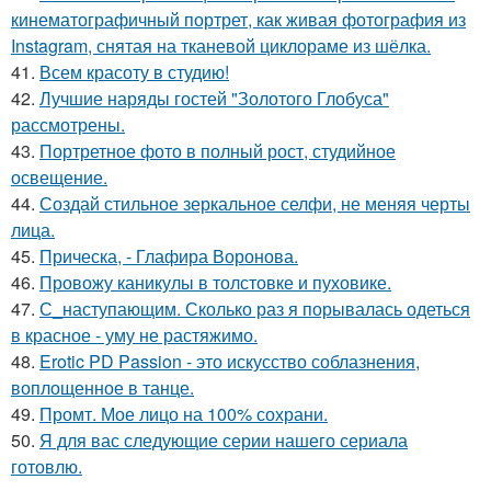
кинематографичный портрет, как живая фотография из
Instagram, снятая на тканевой циклораме из шёлка.
41.
Всем красоту в студию!
42.
Лучшие наряды гостей "Золотого Глобуса"
рассмотрены.
43.
Портретное фото в полный рост, студийное
освещение.
44.
Создай стильное зеркальное селфи, не меняя черты
лица.
45.
Прическа, - Глафира Воронова.
46.
Провожу каникулы в толстовке и пуховике.
47.
С_наступающим. Сколько раз я порывалась одеться
в красное - уму не растяжимо.
48.
Erotic PD Passion - это искусство соблазнения,
воплощенное в танце.
49.
Промт. Мое лицо на 100% сохрани.
50.
Я для вас следующие серии нашего сериала
готовлю.