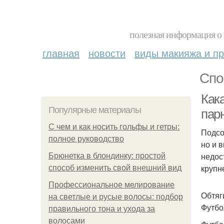
полезная информация о 
главная
новости
виды макияжа и пр
Спо
Как
Популярные материалы
пар
С чем и как носить гольфы и гетры:
Подсо
полное руководство
но и 
недос
Брюнетка в блондинку: простой
крупн
способ изменить свой внешний вид
Профессиональное мелирование
Обтяг
на светлые и русые волосы: подбор
Футбо
правильного тона и ухода за
волосами