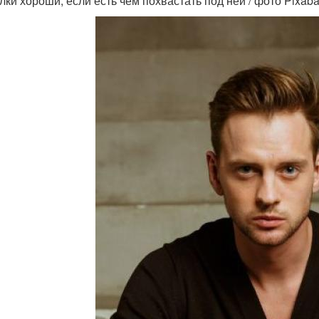
лки хороши, если есть чем похвастать под ней / фото Pixab