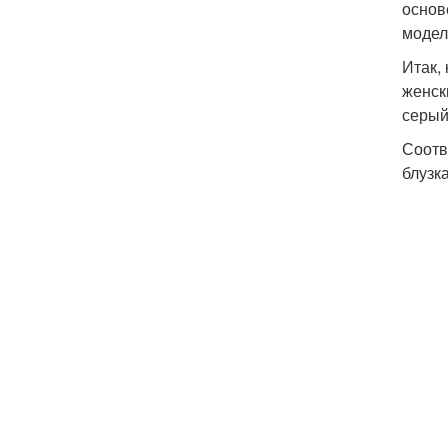
основ
модел
Итак,
женск
серый
Соотв
блузк