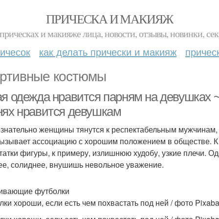
ПРИЧЕСКА И МАКИЯЖ
прическах и макияже лица, новости, отзывы, новинки, сек
ичесок
как делать прически и макияж
причес
ртивные костюмы
ая одежда нравится парням на девушках ~
нях нравится девушкам
знательно женщины тянутся к респектабельным мужчинам, а
вызывает ассоциацию с хорошим положением в обществе. К 
татки фигуры, к примеру, излишнюю худобу, узкие плечи. О
ее, солиднее, внушишь невольное уважение.
ивающие футболки
лки хороши, если есть чем похвастать под ней / фото Pixab