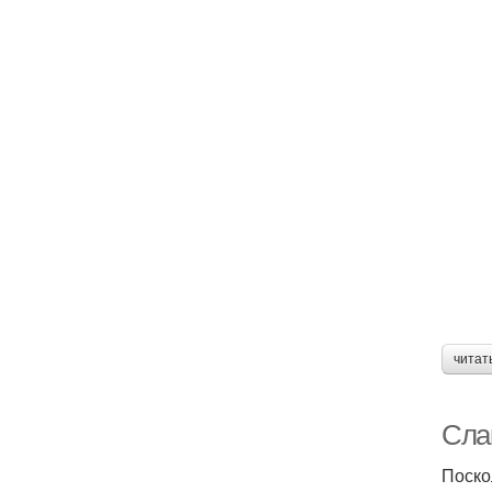
читат
Слак
Поско