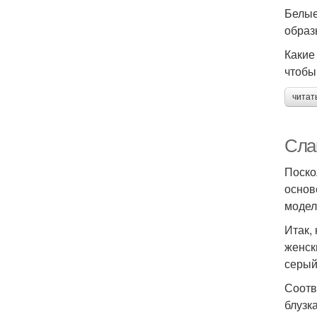
Белые
образ
Какие
чтобы
читат
Слак
Поско
основ
модел
Итак,
женск
серый
Соотв
блузк