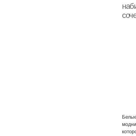
наб
соч
Белые
модни
котор