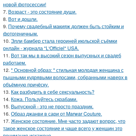
новой фотосессии!
7.
Возраст - это состояние души.
8.
Вот и дошли.
9.
Почему свадебный макияж должен быть стойким и
фотогеничным.
10.
Элли бамбер стала героиней июльской съёмки
онлайн - журнала "L'Officiel" USA.
11.
Вот так мы в высокий сезон выпускных и свадеб
работаем.
12.
* Основной образ: * стильная молодая женщина с
пышными кудрявыми волосами, собранными наверх в
объёмную причёску.
13.
Как разбудить в себе сексуальность?
14.
Кожа. Пользуйтесь скрабами.
15.
Выпускной - это не просто праздник.
16.
Образ джанви в сари от Marwar Couture.
17.
Женское состояние. Мне часто задают вопрос, что
такое женское состояние и чаще всего у женщин это
понимание искажено.