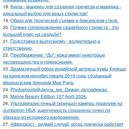
18.
Кукла - манекен для создания причесок и макияжа -
идеальный выбор для юных стилистов!
19.
Образ для творческой съемки в боксерском стиле.
20.
Почему сопровождение свадебного стилиста - это
большой плюс на свадьбе?
21.
Подготовка к выпускному - волнительно и
ответственно.
22.
Преображение. "До": кожа имеет некоторые
несовершенства и покраснения.
23.
Драматичный образ индийской актрисы хумы Куреши
на каннском кинофестивале 2019 года, созданный
французским брендом Mae Paris.
24.
Photoshoots@Jenna_lee_Dewan Jennadewan.
25.
Malvie Beauty Edition 107 April 2026.
26.
Ультрареалистичный скриншот камеры поцелуев на
Jumbotron НБА, идентичность сохранена точно по
образцу из исходного изображения.
27.
Афрохвост - редкий случай, когда прическа работает