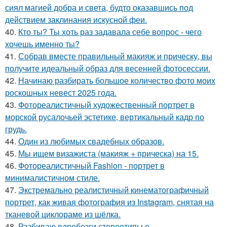
сиял магией добра и света, будто оказавшись под
действием заклинания искусной феи.
40.
Кто ты? Ты хоть раз задавала себе вопрос - чего
хочешь именно ты?
41.
Собрав вместе правильный макияж и прическу, вы
получите идеальный образ для весенней фотосессии.
42.
Начинаю разбирать большое количество фото моих
роскошных невест 2025 года.
43.
Фотореалистичный художественный портрет в
морской русалочьей эстетике, вертикальный кадр по
грудь.
44.
Один из любимых свадебных образов.
45.
Мы ищем визажиста (макияж + прическа) на 15.
46.
Фотореалистичный Fashion - портрет в
минималистичном стиле.
47.
Экстремально реалистичный кинематографичный
портрет, как живая фотография из Instagram, снятая на
тканевой циклораме из шёлка.
48.
Разбиваю вдребезги стереотипы о