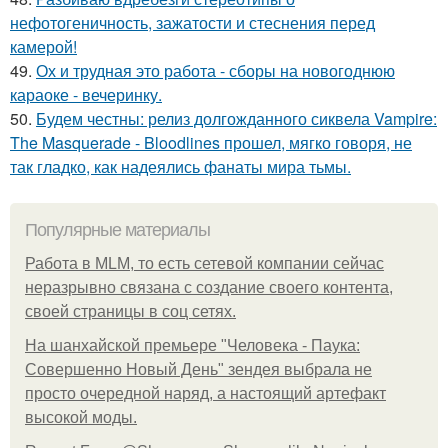
нефотогеничность, зажатости и стеснения перед
камерой!
49.
Ох и трудная это работа - сборы на новогоднюю
караоке - вечеринку.
50.
Будем честны: релиз долгожданного сиквела Vampire:
The Masquerade - Bloodlines прошел, мягко говоря, не
так гладко, как надеялись фанаты мира тьмы.
Популярные материалы
Работа в MLM, то есть сетевой компании сейчас
неразрывно связана с создание своего контента,
своей страницы в соц сетях.
На шанхайской премьере "Человека - Паука:
Совершенно Новый День" зендея выбрала не
просто очередной наряд, а настоящий артефакт
высокой моды.