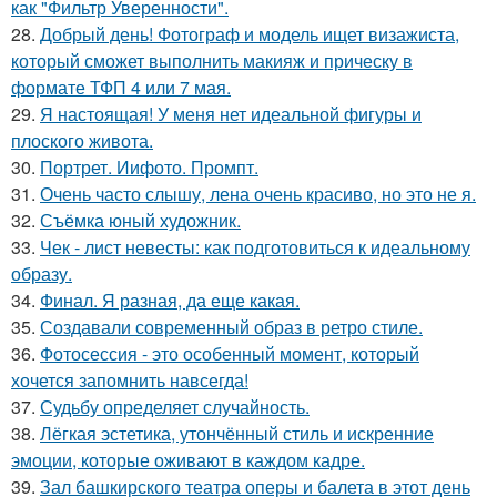
как "Фильтр Уверенности".
28.
Добрый день! Фотограф и модель ищет визажиста,
который сможет выполнить макияж и прическу в
формате ТФП 4 или 7 мая.
29.
Я настоящая! У меня нет идеальной фигуры и
плоского живота.
30.
Портрет. Иифото. Промпт.
31.
Очень часто слышу, лена очень красиво, но это не я.
32.
Съёмка юный художник.
33.
Чек - лист невесты: как подготовиться к идеальному
образу.
34.
Финал. Я разная, да еще какая.
35.
Создавали современный образ в ретро стиле.
36.
Фотосессия - это особенный момент, который
хочется запомнить навсегда!
37.
Судьбу определяет случайность.
38.
Лёгкая эстетика, утончённый стиль и искренние
эмоции, которые оживают в каждом кадре.
39.
Зал башкирского театра оперы и балета в этот день