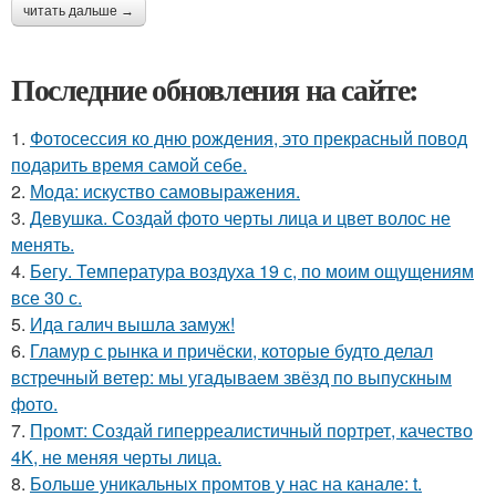
читать дальше →
Последние обновления на сайте:
1.
Фотосессия ко дню рождения, это прекрасный повод
подарить время самой себе.
2.
Мода: искуство самовыражения.
3.
Девушка. Создай фото черты лица и цвет волос не
менять.
4.
Бегу. Температура воздуха 19 с, по моим ощущениям
все 30 с.
5.
Ида галич вышла замуж!
6.
Гламур с рынка и причёски, которые будто делал
встречный ветер: мы угадываем звёзд по выпускным
фото.
7.
Промт: Создай гиперреалистичный портрет, качество
4K, не меняя черты лица.
8.
Больше уникальных промтов у нас на канале: t.