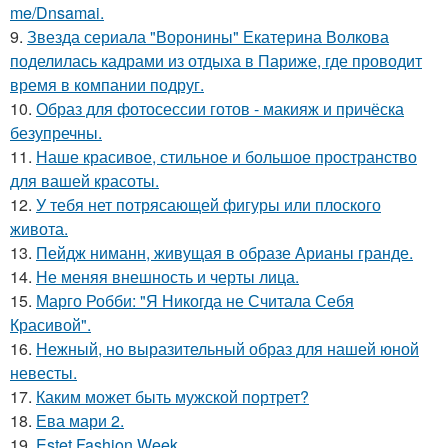
me/Dnsamai.
9.
Звезда сериала "Воронины" Екатерина Волкова
поделилась кадрами из отдыха в Париже, где проводит
время в компании подруг.
10.
Образ для фотосессии готов - макияж и причёска
безупречны.
11.
Наше красивое, стильное и большое пространство
для вашей красоты.
12.
У тебя нет потрясающей фигуры или плоского
живота.
13.
Пейдж ниманн, живущая в образе Арианы гранде.
14.
Не меняя внешность и черты лица.
15.
Марго Робби: "Я Никогда не Считала Себя
Красивой".
16.
Нежный, но выразительный образ для нашей юной
невесты.
17.
Каким может быть мужской портрет?
18.
Ева мари 2.
19.
Estet Fashion Week.