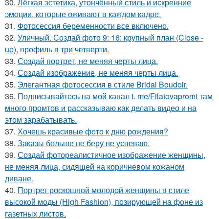
30.
Лёгкая эстетика, утончённый стиль и искренние
эмоции, которые оживают в каждом кадре.
31.
Фотосессия беременности все включено.
32.
Уличный. Создай фото 9: 16: крупный план (Close -
up), профиль в три четверти.
33.
Создай портрет, не меняя черты лица.
34.
Создай изображение, не меняя черты лица.
35.
Элегантная фотосессия в стиле Bridal Boudoir.
36.
Подписывайтесь на мой канал t. me/Filatovapromt там
много промтов и рассказываю как делать видео и на
этом зарабатывать.
37.
Хочешь красивые фото к дню рождения?
38.
Заказы больше не беру не успеваю.
39.
Создай фотореалистичное изображение женщины,
не меняя лица, сидящей на коричневом кожаном
диване.
40.
Портрет роскошной молодой женщины в стиле
высокой моды (High Fashion), позирующей на фоне из
газетных листов.