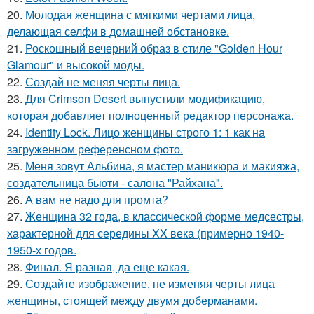
20.
Молодая женщина с мягкими чертами лица,
делающая селфи в домашней обстановке.
21.
Роскошный вечерний образ в стиле "Golden Hour
Glamour" и высокой моды.
22.
Создай не меняя черты лица.
23.
Для Crimson Desert выпустили модификацию,
которая добавляет полноценный редактор персонажа.
24.
Identity Lock. Лицо женщины строго 1: 1 как на
загруженном референсном фото.
25.
Меня зовут Альбина, я мастер маникюра и макияжа,
создательница бьюти - салона "Райхана".
26.
А вам не надо для промта?
27.
Женщина 32 года, в классической форме медсестры,
характерной для середины XX века (примерно 1940-
1950-х годов.
28.
Финал. Я разная, да еще какая.
29.
Создайте изображение, не изменяя черты лица
женщины, стоящей между двумя доберманами.