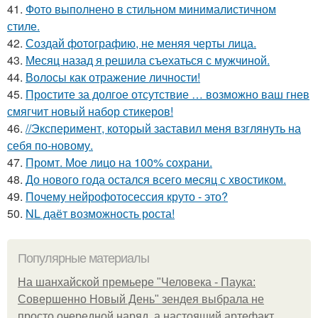
41.
Фото выполнено в стильном минималистичном
стиле.
42.
Создай фотографию, не меняя черты лица.
43.
Месяц назад я решила съехаться с мужчиной.
44.
Волосы как отражение личности!
45.
Простите за долгое отсутствие … возможно ваш гнев
смягчит новый набор стикеров!
46.
//Эксперимент, который заставил меня взглянуть на
себя по-новому.
47.
Промт. Мое лицо на 100% сохрани.
48.
До нового года остался всего месяц с хвостиком.
49.
Почему нейрофотосессия круто - это?
50.
NL даёт возможность роста!
Популярные материалы
На шанхайской премьере "Человека - Паука:
Совершенно Новый День" зендея выбрала не
просто очередной наряд, а настоящий артефакт