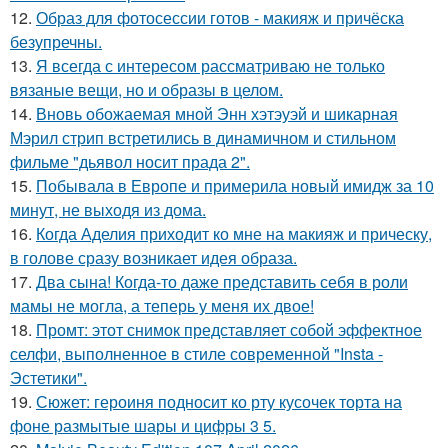
12.
Образ для фотосессии готов - макияж и причёска
безупречны.
13.
Я всегда с интересом рассматриваю не только
вязаные вещи, но и образы в целом.
14.
Вновь обожаемая мной Энн хэтэуэй и шикарная
Мэрил стрип встретились в динамичном и стильном
фильме "дьявол носит прада 2".
15.
Побывала в Европе и примерила новый имидж за 10
минут, не выходя из дома.
16.
Когда Аделия приходит ко мне на макияж и прическу,
в голове сразу возникает идея образа.
17.
Два сына! Когда-то даже представить себя в роли
мамы не могла, а теперь у меня их двое!
18.
Промт: этот снимок представляет собой эффектное
селфи, выполненное в стиле современной "Insta -
Эстетики".
19.
Сюжет: героиня подносит ко рту кусочек торта на
фоне размытые шары и цифры 3 5.