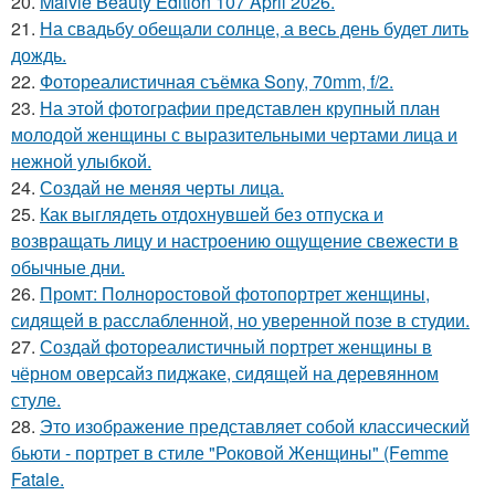
20.
Malvie Beauty Edition 107 April 2026.
21.
На свадьбу обещали солнце, а весь день будет лить
дождь.
22.
Фотореалистичная съёмка Sony, 70mm, f/2.
23.
На этой фотографии представлен крупный план
молодой женщины с выразительными чертами лица и
нежной улыбкой.
24.
Создай не меняя черты лица.
25.
Как выглядеть отдохнувшей без отпуска и
возвращать лицу и настроению ощущение свежести в
обычные дни.
26.
Промт: Полноростовой фотопортрет женщины,
сидящей в расслабленной, но уверенной позе в студии.
27.
Создай фотореалистичный портрет женщины в
чёрном оверсайз пиджаке, сидящей на деревянном
стуле.
28.
Это изображение представляет собой классический
бьюти - портрет в стиле "Роковой Женщины" (Femme
Fatale.