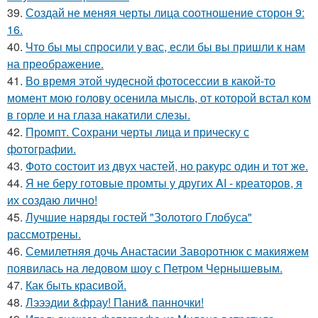
39.
Создай не меняя черты лица соотношение сторон 9:
16.
40.
Что бы мы спросили у вас, если бы вы пришли к нам
на преображение.
41.
Во время этой чудесной фотосессии в какой-то
момент мою голову осенила мысль, от которой встал ком
в горле и на глаза накатили слезы.
42.
Промпт. Сохрани черты лица и прическу с
фотографии.
43.
Фото состоит из двух частей, но ракурс один и тот же.
44.
Я не беру готовые промты у других AI - креаторов, я
их создаю лично!
45.
Лучшие наряды гостей "Золотого Глобуса"
рассмотрены.
46.
Семилетняя дочь Анастасии Заворотнюк с макияжем
появилась на ледовом шоу с Петром Чернышевым.
47.
Как быть красивой.
48.
Лэээдии &фрау! Пани& панночки!