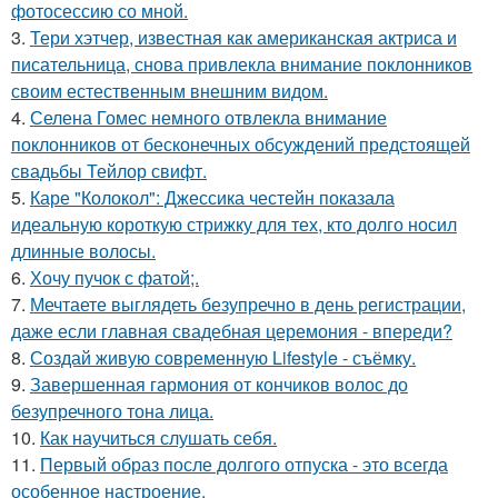
фотосессию со мной.
3.
Тери хэтчер, известная как американская актриса и
писательница, снова привлекла внимание поклонников
своим естественным внешним видом.
4.
Селена Гомес немного отвлекла внимание
поклонников от бесконечных обсуждений предстоящей
свадьбы Тейлор свифт.
5.
Каре "Колокол": Джессика честейн показала
идеальную короткую стрижку для тех, кто долго носил
длинные волосы.
6.
Хочу пучок с фатой;.
7.
Мечтаете выглядеть безупречно в день регистрации,
даже если главная свадебная церемония - впереди?
8.
Создай живую современную Lifestyle - съёмку.
9.
Завершенная гармония от кончиков волос до
безупречного тона лица.
10.
Как научиться слушать себя.
11.
Первый образ после долгого отпуска - это всегда
особенное настроение.