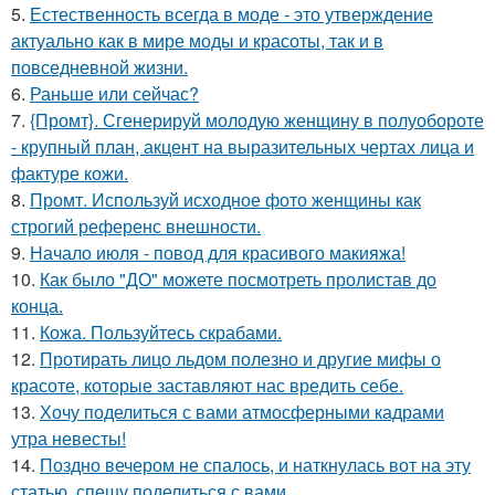
5.
Естественность всегда в моде - это утверждение
актуально как в мире моды и красоты, так и в
повседневной жизни.
6.
Раньше или сейчас?
7.
{Промт}. Сгенерируй молодую женщину в полуобороте
- крупный план, акцент на выразительных чертах лица и
фактуре кожи.
8.
Промт. Используй исходное фото женщины как
строгий референс внешности.
9.
Начало июля - повод для красивого макияжа!
10.
Как было "ДО" можете посмотреть пролистав до
конца.
11.
Кожа. Пользуйтесь скрабами.
12.
Протирать лицо льдом полезно и другие мифы о
красоте, которые заставляют нас вредить себе.
13.
Хочу поделиться с вами атмосферными кадрами
утра невесты!
14.
Поздно вечером не спалось, и наткнулась вот на эту
статью, спешу поделиться с вами ….