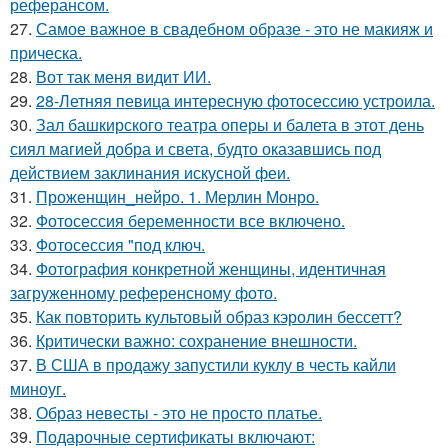
реферансом.
27.
Самое важное в свадебном образе - это не макияж и
прическа.
28.
Вот так меня видит ИИ.
29.
28-Летняя певица интересную фотосессию устроила.
30.
Зал башкирского театра оперы и балета в этот день
сиял магией добра и света, будто оказавшись под
действием заклинания искусной феи.
31.
Проженщин_нейро. 1. Мерлин Монро.
32.
Фотосессия беременности все включено.
33.
Фотосессия "под ключ.
34.
Фотография конкретной женщины, идентичная
загруженному референсному фото.
35.
Как повторить культовый образ кэролин бессетт?
36.
Критически важно: сохранение внешности.
37.
В США в продажу запустили куклу в честь кайли
миноуг.
38.
Образ невесты - это не просто платье.
39.
Подарочные сертификаты включают: