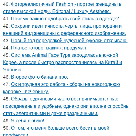
40.
Фотореалистичный Fashion - портрет женщины в
стиле высокой моды, Editorial / Luxury Aesthetic.
41.
Почему важно подобрать свой стиль в одежде?
42.
Сохрани идентичность, черты лица, пропорции и
внешний вид женщины с референсного изображения.
43.
Новый год переделкой чудесной куколки открываю.
44.
Платье готово, макияж продуман.
45.
Система Animal Face Type зародилась в южной
Корее, а после быстро распространилась на Китай и
Японию.
46.
Второе фото банана про.
47.
Ох и трудная это работа - сборы на новогоднюю
караоке - вечеринку.
48.
Образы с джинсами часто воспринимаются как
повседневные и удобные, однако они вполне способны
стать элегантными и даже праздничными.
49.
Я себя люблю!
50.
О том, что меня больше всего бесит в моей
профессии.