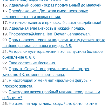
15.
Идеальный образ - образ продуманный до мелочей.
16.
Преображение. "До": кожа имеет некоторые
несовершенства и покраснения.
17.
He только макияж и прическа бывают свадебными!
18.
Идеальная элегантность в каждой прядке.
19.
Photoshoots@Jenna_lee_Dewan Jennadewan.
20.
Промт - сюжет: героиня подносит ко рту кусочек торта
на фоне размытые шары и цифры 3 5.
21.
Авторы симулятора жизни Inzoi выпустили большое
обновление 0. 8. 0.
22.
Твое состояние бесценно.
23.
Промпт. Создай гиперреалистичный портрет,
качество 4K, не меняя черты лица.
24.
Я настоящая! У меня нет идеальной фигуры и
плоского живота.
25.
Почему так важен пробный макияж перед важным
событием?
26.
Не изменяя черты лица, создай это фото по этим