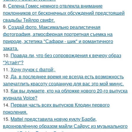
8.
Селена Гомес немного отвлекла внимание
поклонников от бесконечных обсуждений предстоящей
свадьбы Тейлор свифт.
9.
Создай фото. Максимально реалистичная
фотография, атмосферная портретная съемка на
природе, эстетика "Сафари - шик" и романтичного
заката.
10.
Правда ли, что без сопровождения к вечеру образ
"Устаёт"?
11.
Хочу пучок с фатой;.
12.
Да, в последнее время не всегда есть возможность
запечатлить красоту созданную для вас это мой минус.
13.
Как вы думаете, кто на обложке нового 20-го выпуска
журнала Voice?
14.
Первая часть всех выпусков Клодин первого
поколения.
15.
Mattel представила новую куклу Барби,
вдохновлённую образом майли Сайрус из музыкального