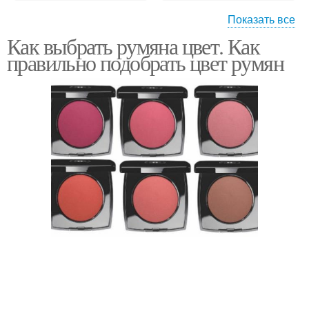
Показать все
Как выбрать румяна цвет. Как
Кожи для выбора
Оливковая кожа
правильно подобрать цвет румян
Темная кожа
Сумки из кожи
Кожа на сумке
Жидкая кожа
Кожа в месте
Сумочки из кожи