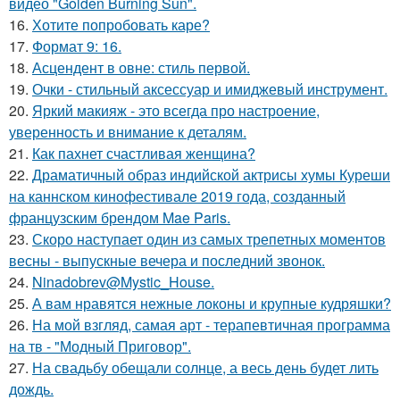
видео "Golden Burning Sun".
16.
Хотите попробовать каре?
17.
Формат 9: 16.
18.
Асцендент в овне: стиль первой.
19.
Очки - стильный аксессуар и имиджевый инструмент.
20.
Яркий макияж - это всегда про настроение,
уверенность и внимание к деталям.
21.
Как пахнет счастливая женщина?
22.
Драматичный образ индийской актрисы хумы Куреши
на каннском кинофестивале 2019 года, созданный
французским брендом Mae Paris.
23.
Скоро наступает один из самых трепетных моментов
весны - выпускные вечера и последний звонок.
24.
Ninadobrev@Mystic_House.
25.
А вам нравятся нежные локоны и крупные кудряшки?
26.
На мой взгляд, самая арт - терапевтичная программа
на тв - "Модный Приговор".
27.
На свадьбу обещали солнце, а весь день будет лить
дождь.