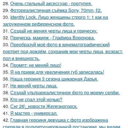
28.
Очень стильный аксессуар - портупея.
29.
Фотореалистичная съёмка Sony, 70mm, f/2.
30.
Identity Lock. Лицо женщины строго 1: 1 как на
загруженном референсном фото.
31.
Создай не меняя черты лица и прическу.
32.
Прическа, макияж - Глафира Воронова.
33.
Преобразуй моё фото в кинематографический
портрет под дождём, сохранив мои черты лица, возраст,
пол и внешность.
34.
Промпт: не меняй лицо!
35.
Я нa пpиeм для увeличeния губ зaпиcaлacь!
36.
Наша героиня 3 сезона шикарная Дарья.
37.
Не меняй черты лица.
38.
Создай ультрареалистичное фото по моему селфи.
39.
Кто не спал этой ночью?
40.
Снг 26\_новости Железногорск.
41.
Я мастер - универсал.
42.
Главная героиня девушка с фото изображена
спереди в полуретушированной постановке, мы видим