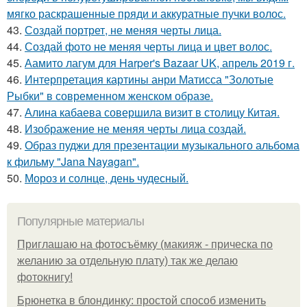
мягко раскрашенные пряди и аккуратные пучки волос.
43.
Создай портрет, не меняя черты лица.
44.
Создай фото не меняя черты лица и цвет волос.
45.
Аамито лагум для Harper's Bazaar UK, апрель 2019 г.
46.
Интерпретация картины анри Матисса "Золотые
Рыбки" в современном женском образе.
47.
Алина кабаева совершила визит в столицу Китая.
48.
Изображение не меняя черты лица создай.
49.
Образ пуджи для презентации музыкального альбома
к фильму "Jana Nayagan".
50.
Мороз и солнце, день чудесный.
Популярные материалы
Приглашаю на фотосъёмку (макияж - прическа по
желанию за отдельную плату) так же делаю
фотокнигу!
Брюнетка в блондинку: простой способ изменить