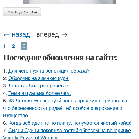
читать дальше →
← назад
вперед →
1
2
3
Последние обновления на сайте:
1.
Для чего нужна репетиция образа?
2.
Обзорчик на зимнюю курн.
3.
Лето так быстро пролетает.
4.
Тема актуальна более чем.
5.
43-Летняя Энн хэтэуэй вновь продемонстрировала,
что беременность придаёт ей особое очарование и
изящество.
6.
Когда всё идёт не по плану, получается чистый кайф!
7.
Сидни Суини покорила гостей образом на вечеринке
Variety Power of Women.