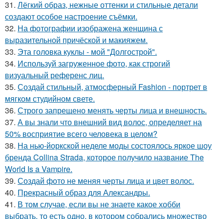
31.
Лёгкий образ, нежные оттенки и стильные детали
создают особое настроение съёмки.
32.
На фотографии изображена женщина с
выразительной причёской и макияжем.
33.
Эта головка куклы - мой "Долгострой".
34.
Используй загруженное фото, как строгий
визуальный референс лиц.
35.
Создай стильный, атмосферный Fashion - портрет в
мягком студийном свете.
36.
Строго запрещено менять черты лица и внешность.
37.
А вы знали что внешний вид волос, определяет на
50% восприятие всего человека в целом?
38.
На нью-йоркской неделе моды состоялось яркое шоу
бренда Collina Strada, которое получило название The
World Is a Vampire.
39.
Создай фото не меняя черты лица и цвет волос.
40.
Прекрасный образ для Александры.
41.
В том случае, если вы не знаете какое хобби
выбрать, то есть одно, в котором собрались множество