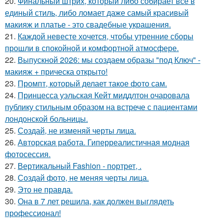
20.
Финальный штрих, который либо собирает всё в
единый стиль, либо ломает даже самый красивый
макияж и платье - это свадебные украшения.
21.
Каждой невесте хочется, чтобы утренние сборы
прошли в спокойной и комфортной атмосфере.
22.
Выпускной 2026: мы создаем образы "под Ключ" -
макияж + прическа открыто!
23.
Промпт, который делает такое фото сам.
24.
Принцесса уэльская Кейт миддлтон очаровала
публику стильным образом на встрече с пациентами
лондонской больницы.
25.
Создай, не изменяй черты лица.
26.
Авторская работа. Гиперреалистичная модная
фотосессия.
27.
Вертикальный Fashion - портрет, .
28.
Создай фото, не меняя черты лица.
29.
Это не правда.
30.
Она в 7 лет решила, как должен выглядеть
профессионал!