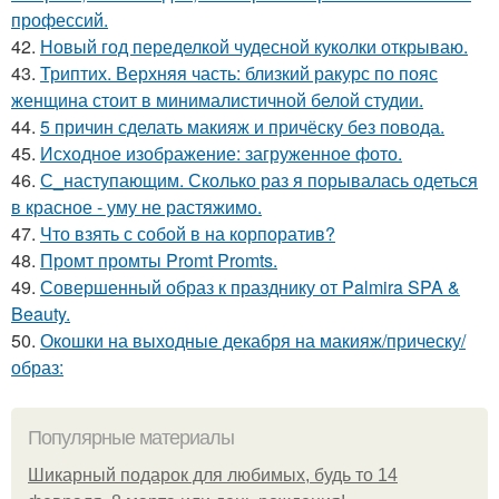
профессий.
42.
Новый год переделкой чудесной куколки открываю.
43.
Триптих. Верхняя часть: близкий ракурс по пояс
женщина стоит в минималистичной белой студии.
44.
5 причин сделать макияж и причёску без повода.
45.
Исходное изображение: загруженное фото.
46.
С_наступающим. Сколько раз я порывалась одеться
в красное - уму не растяжимо.
47.
Что взять с собой в на корпоратив?
48.
Промт промты Promt Promts.
49.
Совершенный образ к празднику от Palmira SPA &
Beauty.
50.
Окошки на выходные декабря на макияж/прическу/
образ:
Популярные материалы
Шикарный подарок для любимых, будь то 14