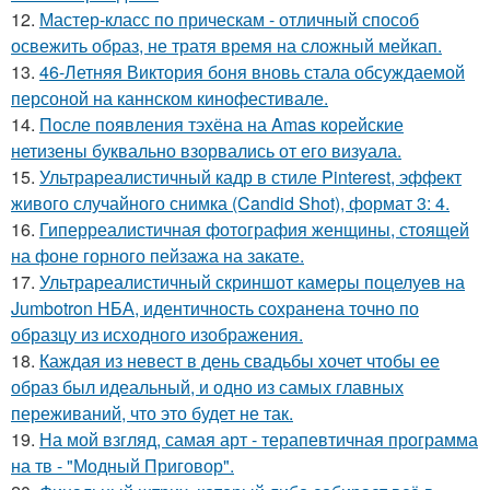
12.
Мастер-класс по прическам - отличный способ
освежить образ, не тратя время на сложный мейкап.
13.
46-Летняя Виктория боня вновь стала обсуждаемой
персоной на каннском кинофестивале.
14.
После появления тэхёна на Amas корейские
нетизены буквально взорвались от его визуала.
15.
Ультрареалистичный кадр в стиле Pinterest, эффект
живого случайного снимка (Candid Shot), формат 3: 4.
16.
Гиперреалистичная фотография женщины, стоящей
на фоне горного пейзажа на закате.
17.
Ультрареалистичный скриншот камеры поцелуев на
Jumbotron НБА, идентичность сохранена точно по
образцу из исходного изображения.
18.
Каждая из невест в день свадьбы хочет чтобы ее
образ был идеальный, и одно из самых главных
переживаний, что это будет не так.
19.
На мой взгляд, самая арт - терапевтичная программа
на тв - "Модный Приговор".