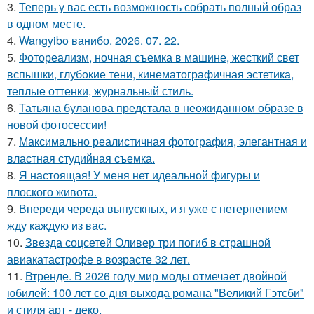
3.
Теперь у вас есть возможность собрать полный образ
в одном месте.
4.
Wangyibo ванибо. 2026. 07. 22.
5.
Фотореализм, ночная съемка в машине, жесткий свет
вспышки, глубокие тени, кинематографичная эстетика,
теплые оттенки, журнальный стиль.
6.
Татьяна буланова предстала в неожиданном образе в
новой фотосессии!
7.
Максимально реалистичная фотография, элегантная и
властная студийная съемка.
8.
Я настоящая! У меня нет идеальной фигуры и
плоского живота.
9.
Впереди череда выпускных, и я уже с нетерпением
жду каждую из вас.
10.
Звезда соцсетей Оливер три погиб в страшной
авиакатастрофе в возрасте 32 лет.
11.
Втренде. В 2026 году мир моды отмечает двойной
юбилей: 100 лет со дня выхода романа "Великий Гэтсби"
и стиля арт - деко.