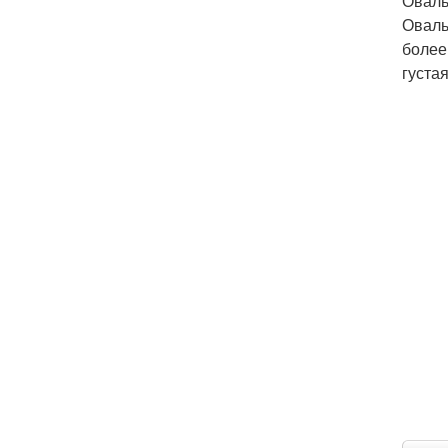
Оваль
Оваль
более
густая