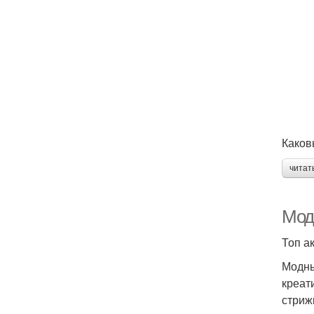
Каков
читат
Мод
Топ а
Модны
креат
стриж