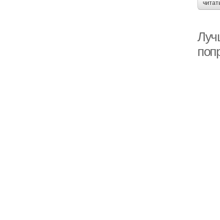
читат
Лучш
поп