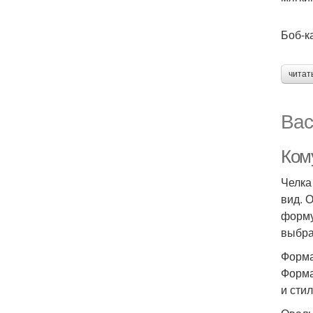
Боб-к
читат
Вас
Ком
Челка
вид. 
форму
выбра
Форма
Форма
и стил