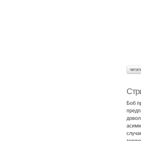
⠀
читат
Стр
Боб п
предп
довол
асимм
случа
теряю