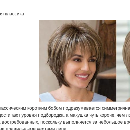
я классика
лассическим коротким бобом подразумевается симметрична
достигают уровня подбородка, а макушка чуть короче, чем л
 востребованных, поскольку выполняется за небольшое вр
ми правильными чертами лица.