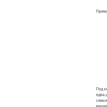
Пряма
Под к
едва 
самых
мягки