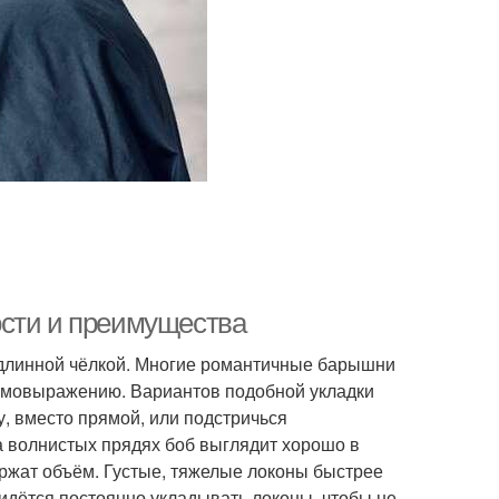
ости и преимущества
 длинной чёлкой. Многие романтичные барышни
 самовыражению. Вариантов подобной укладки
у, вместо прямой, или подстричься
а волнистых прядях боб выглядит хорошо в
держат объём. Густые, тяжелые локоны быстрее
ётся постоянно укладывать локоны, чтобы не