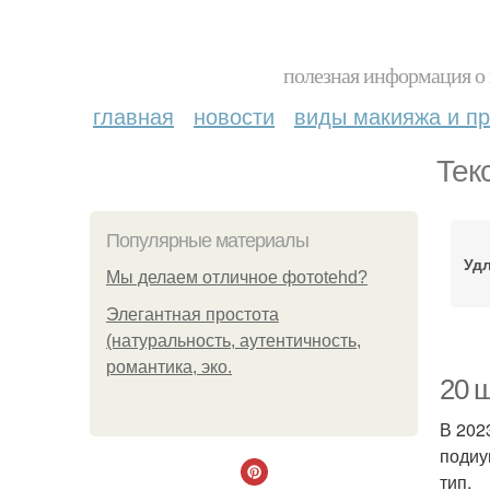
полезная информация о 
главная
новости
виды макияжа и пр
Тек
Популярные материалы
Уд
Мы делаем отличное фотоtehd?
Элегантная простота
(натуральность, аутентичность,
романтика, эко.
20 
В 202
подиу
тип.