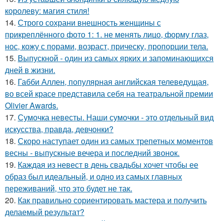
королеву: магия стиля!
14.
Строго сохрани внешность женщины с
прикреплённого фото 1: 1. не менять лицо, форму глаз,
нос, кожу с порами, возраст, прическу, пропорции тела.
15.
Выпускной - один из самых ярких и запоминающихся
дней в жизни.
16.
Габби Аллен, популярная английская телеведущая,
во всей красе представила себя на театральной премии
Olivier Awards.
17.
Сумочка невесты. Наши сумочки - это отдельный вид
искусства, правда, девчонки?
18.
Скоро наступает один из самых трепетных моментов
весны - выпускные вечера и последний звонок.
19.
Каждая из невест в день свадьбы хочет чтобы ее
образ был идеальный, и одно из самых главных
переживаний, что это будет не так.
20.
Как правильно сориентировать мастера и получить
делаемый результат?