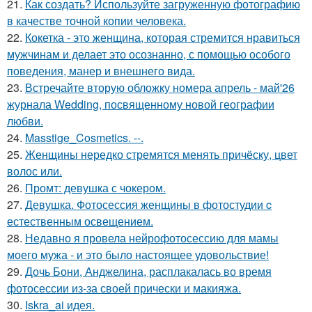
21.
Как создать? Используйте загруженную фотографию
в качестве точной копии человека.
22.
Кокетка - это женщина, которая стремится нравиться
мужчинам и делает это осознанно, с помощью особого
поведения, манер и внешнего вида.
23.
Встречайте вторую обложку номера апрель - май'26
журнала Wedding, посвященному новой географии
любви.
24.
Masstige_Cosmetics. --.
25.
Женщины нередко стремятся менять причёску, цвет
волос или.
26.
Промт: девушка с чокером.
27.
Девушка. Фотосессия женщины в фотостудии c
естественным освещением.
28.
Недавно я провела нейрофотосессию для мамы
моего мужа - и это было настоящее удовольствие!
29.
Дочь Бони, Анджелина, расплакалась во время
фотосессии из-за своей прически и макияжа.
30.
Iskra_ai идея.