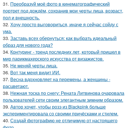
31.
Преобразуй моё фото в кинематографический
портрет под дождём, сохранив мои черты лица, возраст,
пол и внешность.
32.
Хочу просто выговориться, иначе я сейчас сойду с
ума.
33.
Заставь всех обернуться: как выбрать идеальный
образ для нового года?
34.
Контуринг - тренд последних лет, который пришел в
мир парикмахерского искусства от визажистов.
35.
Не меняй черты лица.
36.
Вот так меня видит ИИ.
37.
Весна вдохновляет на перемены, а женщины -
расцветают.
38.
Нежная тоска по снегу: Рената Литвинова очаровала
пользователей сети своим элегантным зимним образом.
39.
Автор хочет, чтобы розэ из Blackpink больше
экспериментировала со своими причёсками и стилем.
40.
Создай фотографию не отличимую от настоящего
фото.