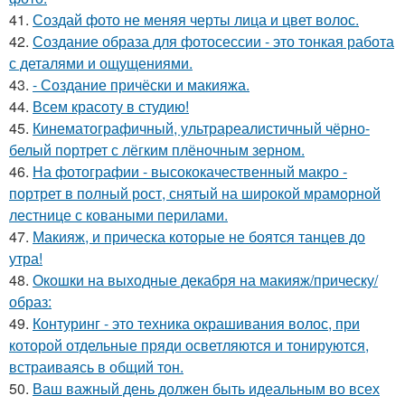
41.
Создай фото не меняя черты лица и цвет волос.
42.
Создание образа для фотосессии - это тонкая работа
с деталями и ощущениями.
43.
- Создание причёски и макияжа.
44.
Всем красоту в студию!
45.
Кинематографичный, ультрареалистичный чёрно-
белый портрет с лёгким плёночным зерном.
46.
На фотографии - высококачественный макро -
портрет в полный рост, снятый на широкой мраморной
лестнице с коваными перилами.
47.
Макияж, и прическа которые не боятся танцев до
утра!
48.
Окошки на выходные декабря на макияж/прическу/
образ:
49.
Контуринг - это техника окрашивания волос, при
которой отдельные пряди осветляются и тонируются,
встраиваясь в общий тон.
50.
Ваш важный день должен быть идеальным во всех