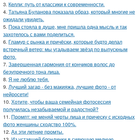
3.
Келли: путь от классики к современности.
4.
Татьяна Буланова показала образ, который многие не
ожидали увидеть.
5.
Пока стояла в душе, мне пришла одна мысль и так
захотелось с вами поделиться.
6.
Гламур с рынка и причёски, которые будто делал
встречный ветер: мы угадываем звёзд по выпускным
фото.
7.
Завершенная гармония от кончиков волос до
безупречного тона лица.
8.
Я не люблю тебя.
9.
Лучший загар - без макияжа, лучшие фото - от
нейросети!
10.
Хотите, чтобы ваша семейная фотосессия
получилась незабываемой и радостной?
11.
Промпт: не меняй черты лица и прическу с исходных
фото женщины сходство 100%.
12.
Ах эти летние промты.
13.
Из уставшей блондинки в сияющую медную