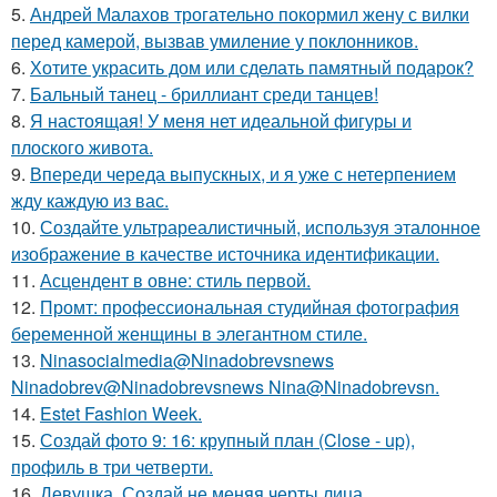
5.
Андрей Малахов трогательно покормил жену с вилки
перед камерой, вызвав умиление у поклонников.
6.
Хотите украсить дом или сделать памятный подарок?
7.
Бальный танец - бриллиант среди танцев!
8.
Я настоящая! У меня нет идеальной фигуры и
плоского живота.
9.
Впереди череда выпускных, и я уже с нетерпением
жду каждую из вас.
10.
Создайте ультрареалистичный, используя эталонное
изображение в качестве источника идентификации.
11.
Асцендент в овне: стиль первой.
12.
Промт: профессиональная студийная фотография
беременной женщины в элегантном стиле.
13.
Ninasocialmedia@Ninadobrevsnews
Ninadobrev@Ninadobrevsnews Nina@Ninadobrevsn.
14.
Estet Fashion Week.
15.
Создай фото 9: 16: крупный план (Close - up),
профиль в три четверти.
16.
Девушка. Создай не меняя черты лица.