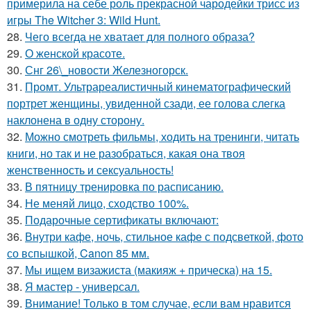
примерила на себе роль прекрасной чародейки трисс из
игры The Witcher 3: Wild Hunt.
28.
Чего всегда не хватает для полного образа?
29.
О женской красоте.
30.
Снг 26\_новости Железногорск.
31.
Промт. Ультрареалистичный кинематографический
портрет женщины, увиденной сзади, ее голова слегка
наклонена в одну сторону.
32.
Можно смотреть фильмы, ходить на тренинги, читать
книги, но так и не разобраться, какая она твоя
женственность и сексуальность!
33.
В пятницу тренировка по расписанию.
34.
Не меняй лицо, сходство 100%.
35.
Подарочные сертификаты включают:
36.
Внутри кафе, ночь, стильное кафе с подсветкой, фото
со вспышкой, Canon 85 мм.
37.
Мы ищем визажиста (макияж + прическа) на 15.
38.
Я мастер - универсал.
39.
Внимание! Только в том случае, если вам нравится