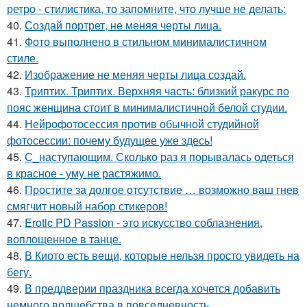
ретро - стилистика, то запомните, что лучше не делать:
40.
Создай портрет, не меняя черты лица.
41.
Фото выполнено в стильном минималистичном
стиле.
42.
Изображение не меняя черты лица создай.
43.
Триптих. Триптих. Верхняя часть: близкий ракурс по
пояс женщина стоит в минималистичной белой студии.
44.
Нейрофотосессия против обычной студийной
фотосессии: почему будущее уже здесь!
45.
С_наступающим. Сколько раз я порывалась одеться
в красное - уму не растяжимо.
46.
Простите за долгое отсутствие … возможно ваш гнев
смягчит новый набор стикеров!
47.
Erotic PD Passion - это искусство соблазнения,
воплощенное в танце.
48.
В Киото есть вещи, которые нельзя просто увидеть на
бегу.
49.
В преддверии праздника всегда хочется добавить
немного волшебства в повседневность.