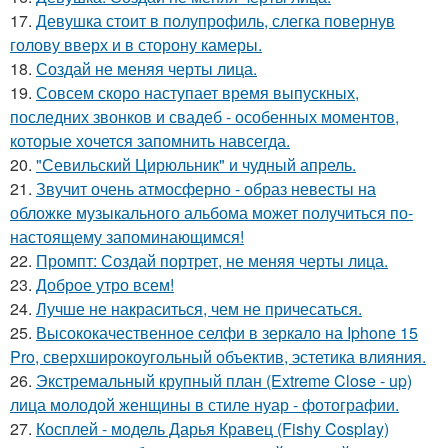
17.
Девушка стоит в полупрофиль, слегка повернув
голову вверх и в сторону камеры.
18.
Создай не меняя черты лица.
19.
Совсем скоро наступает время выпускных,
последних звонков и свадеб - особенных моментов,
которые хочется запомнить навсегда.
20.
"Севильский Цирюльник" и чудный апрель.
21.
Звучит очень атмосферно - образ невесты на
обложке музыкального альбома может получиться по-
настоящему запоминающимся!
22.
Промпт: Создай портрет, не меняя черты лица.
23.
Доброе утро всем!
24.
Лучше не накраситься, чем не причесаться.
25.
Высококачественное селфи в зеркало на Iphone 15
Pro, сверхширокоугольный объектив, эстетика влияния.
26.
Экстремальный крупный план (Extreme Close - up)
лица молодой женщины в стиле нуар - фотографии.
27.
Косплей - модель Дарья Кравец (Fishy Cosplay)