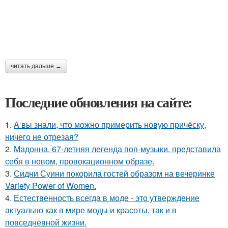
читать дальше →
Последние обновления на сайте:
1.
А вы знали, что можно примерить новую причёску,
ничего не отрезая?
2.
Мадонна, 67-летняя легенда поп-музыки, представила
себя в новом, провокационном образе.
3.
Сидни Суини покорила гостей образом на вечеринке
Variety Power of Women.
4.
Естественность всегда в моде - это утверждение
актуально как в мире моды и красоты, так и в
повседневной жизни.