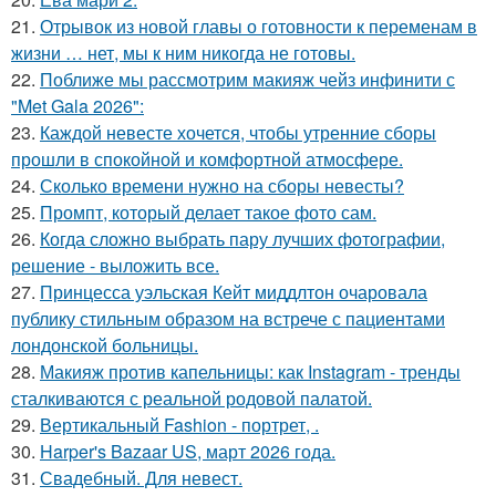
21.
Отрывок из новой главы о готовности к переменам в
жизни … нет, мы к ним никогда не готовы.
22.
Поближе мы рассмотрим макияж чейз инфинити с
"Met Gala 2026":
23.
Каждой невесте хочется, чтобы утренние сборы
прошли в спокойной и комфортной атмосфере.
24.
Сколько времени нужно на сборы невесты?
25.
Промпт, который делает такое фото сам.
26.
Когда сложно выбрать пару лучших фотографии,
решение - выложить все.
27.
Принцесса уэльская Кейт миддлтон очаровала
публику стильным образом на встрече с пациентами
лондонской больницы.
28.
Макияж против капельницы: как Instagram - тренды
сталкиваются с реальной родовой палатой.
29.
Вертикальный Fashion - портрет, .
30.
Harper's Bazaar US, март 2026 года.
31.
Свадебный. Для невест.