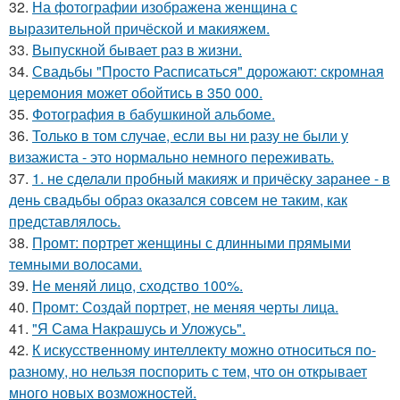
32.
На фотографии изображена женщина с
выразительной причёской и макияжем.
33.
Выпускной бывает раз в жизни.
34.
Свадьбы "Просто Расписаться" дорожают: скромная
церемония может обойтись в 350 000.
35.
Фотография в бабушкиной альбоме.
36.
Только в том случае, если вы ни разу не были у
визажиста - это нормально немного переживать.
37.
1. не сделали пробный макияж и причёску заранее - в
день свадьбы образ оказался совсем не таким, как
представлялось.
38.
Промт: портрет женщины с длинными прямыми
темными волосами.
39.
Не меняй лицо, сходство 100%.
40.
Промт: Создай портрет, не меняя черты лица.
41.
"Я Сама Накрашусь и Уложусь".
42.
К искусственному интеллекту можно относиться по-
разному, но нельзя поспорить с тем, что он открывает
много новых возможностей.