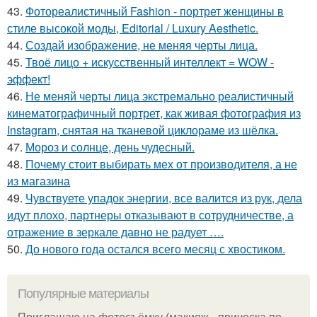
43.
Фотореалистичный Fashion - портрет женщины в
стиле высокой моды, Editorial / Luxury Aesthetic.
44.
Создай изображение, не меняя черты лица.
45.
Твоё лицо + искусственный интеллект = WOW -
эффект!
46.
Не меняй черты лица экстремально реалистичный
кинематографичный портрет, как живая фотография из
Instagram, снятая на тканевой циклораме из шёлка.
47.
Мороз и солнце, день чудесный.
48.
Почему стоит выбирать мех от производителя, а не
из магазина
49.
Чувствуете упадок энергии, все валится из рук, дела
идут плохо, партнеры отказывают в сотрудничестве, а
отражение в зеркале давно не радует ….
50.
До нового года остался всего месяц с хвостиком.
Популярные материалы