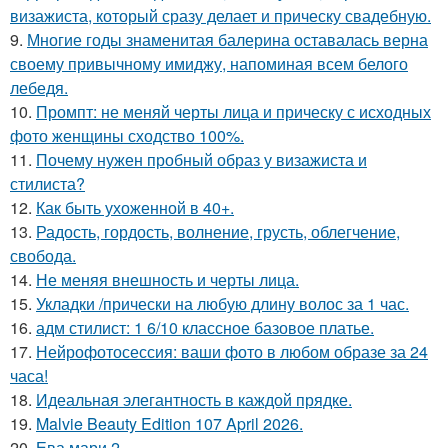
визажиста, который сразу делает и прическу свадебную.
9.
Многие годы знаменитая балерина оставалась верна
своему привычному имиджу, напоминая всем белого
лебедя.
10.
Промпт: не меняй черты лица и прическу с исходных
фото женщины сходство 100%.
11.
Почему нужен пробный образ у визажиста и
стилиста?
12.
Как быть ухоженной в 40+.
13.
Радость, гордость, волнение, грусть, облегчение,
свобода.
14.
Не меняя внешность и черты лица.
15.
Укладки /прически на любую длину волос за 1 час.
16.
адм стилист: 1 6/10 классное базовое платье.
17.
Нейрофотосессия: ваши фото в любом образе за 24
часа!
18.
Идеальная элегантность в каждой прядке.
19.
Malvie Beauty Edition 107 April 2026.
20.
Ева мари 2.