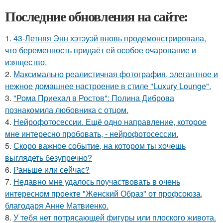
Последние обновления на сайте:
1.
43-Летняя Энн хэтэуэй вновь продемонстрировала,
что беременность придаёт ей особое очарование и
изящество.
2.
Максимально реалистичная фотография, элегантное и
нежное домашнее настроение в стиле "Luxury Lounge".
3.
"Рома Приехал в Ростов": Полина Диброва
познакомила любовника с отцом.
4.
Нейрофотосессии. Ещё одно направление, которое
мне интересно пробовать, - нейрофотосессии.
5.
Скоро важное событие, на котором ты хочешь
выглядеть безупречно?
6.
Раньше или сейчас?
7.
Недавно мне удалось поучаствовать в очень
интересном проекте "Женский Образ" от профсоюза,
благодаря Анне Матвиенко.
8.
У тебя нет потрясающей фигуры или плоского живота.