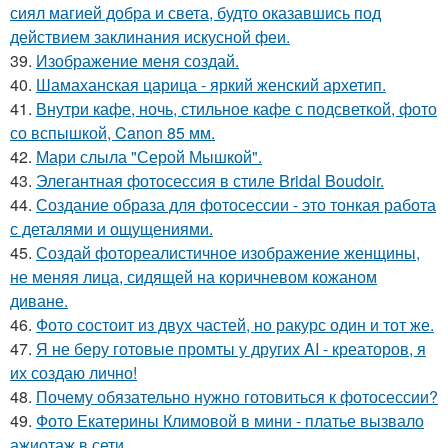
сиял магией добра и света, будто оказавшись под
действием заклинания искусной феи.
39.
Изображение меня создай.
40.
Шамаханская царица - яркий женский архетип.
41.
Внутри кафе, ночь, стильное кафе с подсветкой, фото
со вспышкой, Canon 85 мм.
42.
Мари слыла "Серой Мышкой".
43.
Элегантная фотосессия в стиле Bridal Boudoir.
44.
Создание образа для фотосессии - это тонкая работа
с деталями и ощущениями.
45.
Создай фотореалистичное изображение женщины,
не меняя лица, сидящей на коричневом кожаном
диване.
46.
Фото состоит из двух частей, но ракурс один и тот же.
47.
Я не беру готовые промты у других AI - креаторов, я
их создаю лично!
48.
Почему обязательно нужно готовиться к фотосессии?
49.
Фото Екатерины Климовой в мини - платье вызвало
ажиотаж в сети.