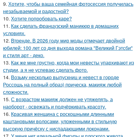
9.
Хотите, чтобы ваша семейная фотосессия получилась
незабываемой и радостной?
10.
Хотите попробовать каре?
11.
Как сделать французский маникюр в домашних
условиях.
12.
Втренде. В 2026 году мир моды отмечает двойной
юбилей: 100 лет со дня выхода романа "Великий Гэтсби"
и стиля арт - деко.
13.
Как же мне грустно, когда мои невесты упархивают из
студии, а я не успеваю сделать фото.
14.
Возьму несколько выпускниц и невест в городе
Россошь на полный образ) прическа, макияж любой
сложности.
15.
С возрастом макияж должен не утяжелять, а
наоборот - освежать и подчёркивать красоту.
16.
Красивая женщина с роскошными длинными
каштановыми волосами, уложенными в стильную
высокую причёску с ниспадающими локонами.
17.
У меня нет идеальной фигуры и плоского живота.