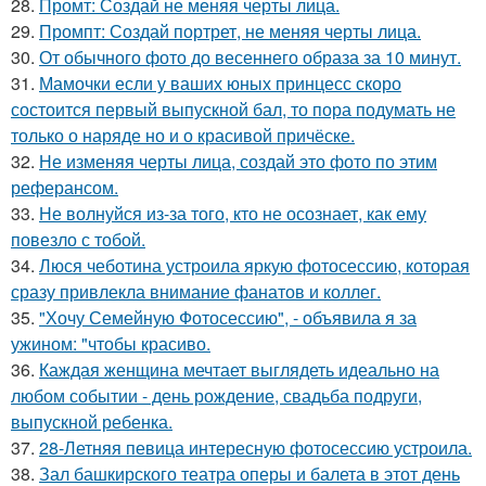
28.
Промт: Создай не меняя черты лица.
29.
Промпт: Создай портрет, не меняя черты лица.
30.
От обычного фото до весеннего образа за 10 минут.
31.
Мамочки если у ваших юных принцесс скоро
состоится первый выпускной бал, то пора подумать не
только о наряде но и о красивой причёске.
32.
Не изменяя черты лица, создай это фото по этим
реферансом.
33.
Не волнуйся из-за того, кто не осознает, как ему
повезло с тобой.
34.
Люся чеботина устроила яркую фотосессию, которая
сразу привлекла внимание фанатов и коллег.
35.
"Хочу Семейную Фотосессию", - объявила я за
ужином: "чтобы красиво.
36.
Каждая женщина мечтает выглядеть идеально на
любом событии - день рождение, свадьба подруги,
выпускной ребенка.
37.
28-Летняя певица интересную фотосессию устроила.
38.
Зал башкирского театра оперы и балета в этот день