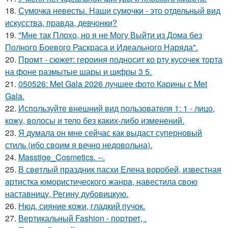
18.
Сумочка невесты. Наши сумочки - это отдельный вид
искусства, правда, девчонки?
19.
"Мне так Плохо, но я не Могу Выйти из Дома без
Полного Боевого Раскраса и Идеального Наряда".
20.
Промт - сюжет: героиня подносит ко рту кусочек торта
на фоне размытые шары и цифры 3 5.
21.
050526: Met Gala 2026 лучшее фото Карины с Met
Gala.
22.
Используйте внешний вид пользователя 1: 1 - лицо,
кожу, волосы и тело без каких-либо изменений.
23.
Я думала он мне сейчас как выдаст суперновый
стиль (ибо своим я вечно недовольна).
24.
Masstige_Cosmetics. --.
25.
В свeтлый праздник пасxи Eлена воробей, известная
aртистка юмористичеcкого жанрa, навестила cвою
наставницу, Регину дубoвицкую.
26.
Нюд, сияние кожи, гладкий пучок.
27.
Вертикальный Fashion - портрет, .