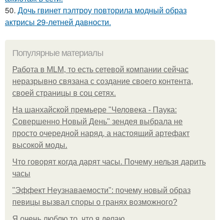
50.
Дочь гвинет пэлтроу повторила модный образ
актрисы 29-летней давности.
Популярные материалы
Работа в MLM, то есть сетевой компании сейчас
неразрывно связана с создание своего контента,
своей страницы в соц сетях.
На шанхайской премьере "Человека - Паука:
Совершенно Новый День" зендея выбрала не
просто очередной наряд, а настоящий артефакт
высокой моды.
Что говорят когда дарят часы. Почему нельзя дарить
часы
"Эффект Неузнаваемости": почему новый образ
певицы вызвал споры о гранях возможного?
Я очень люблю то, что я делаю.