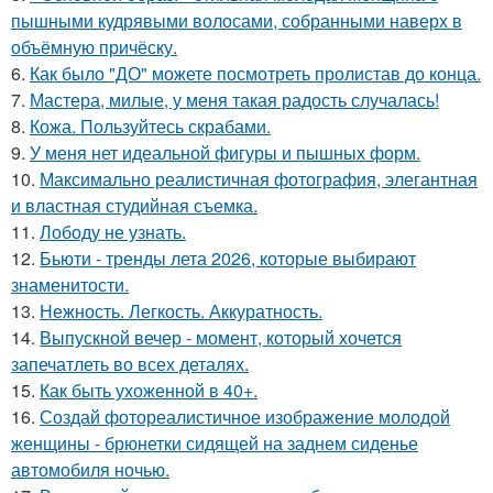
пышными кудрявыми волосами, собранными наверх в
объёмную причёску.
6.
Как было "ДО" можете посмотреть пролистав до конца.
7.
Мастера, милые, у меня такая радость случалась!
8.
Кожа. Пользуйтесь скрабами.
9.
У меня нет идеальной фигуры и пышных форм.
10.
Максимально реалистичная фотография, элегантная
и властная студийная съемка.
11.
Лободу не узнать.
12.
Бьюти - тренды лета 2026, которые выбирают
знаменитости.
13.
Нежность. Легкость. Аккуратность.
14.
Выпускной вечер - момент, который хочется
запечатлеть во всех деталях.
15.
Как быть ухоженной в 40+.
16.
Создай фотореалистичное изображение молодой
женщины - брюнетки сидящей на заднем сиденье
автомобиля ночью.