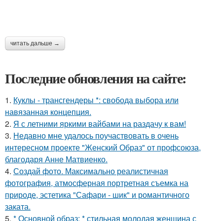
читать дальше →
Последние обновления на сайте:
1.
Куклы - трансгендеры *: свобода выбора или
навязанная концепция.
2.
Я с летними яркими вайбами на раздачу к вам!
3.
Недавно мне удалось поучаствовать в очень
интересном проекте "Женский Образ" от профсоюза,
благодаря Анне Матвиенко.
4.
Создай фото. Максимально реалистичная
фотография, атмосферная портретная съемка на
природе, эстетика "Сафари - шик" и романтичного
заката.
5.
* Основной образ: * стильная молодая женщина с