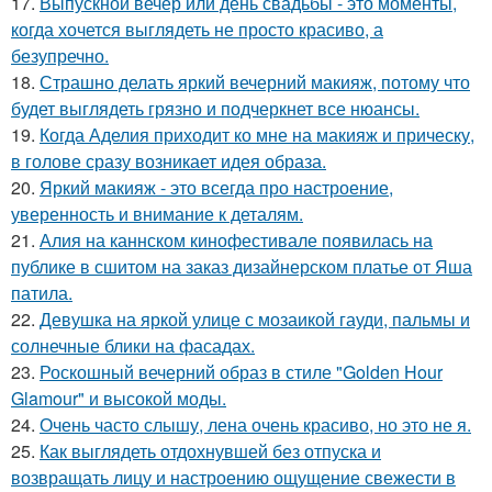
17.
Выпускной вечер или день свадьбы - это моменты,
когда хочется выглядеть не просто красиво, а
безупречно.
18.
Страшно делать яркий вечерний макияж, потому что
будет выглядеть грязно и подчеркнет все нюансы.
19.
Когда Аделия приходит ко мне на макияж и прическу,
в голове сразу возникает идея образа.
20.
Яркий макияж - это всегда про настроение,
уверенность и внимание к деталям.
21.
Алия на каннском кинофестивале появилась на
публике в сшитом на заказ дизайнерском платье от Яша
патила.
22.
Девушка на яркой улице с мозаикой гауди, пальмы и
солнечные блики на фасадах.
23.
Роскошный вечерний образ в стиле "Golden Hour
Glamour" и высокой моды.
24.
Очень часто слышу, лена очень красиво, но это не я.
25.
Как выглядеть отдохнувшей без отпуска и
возвращать лицу и настроению ощущение свежести в