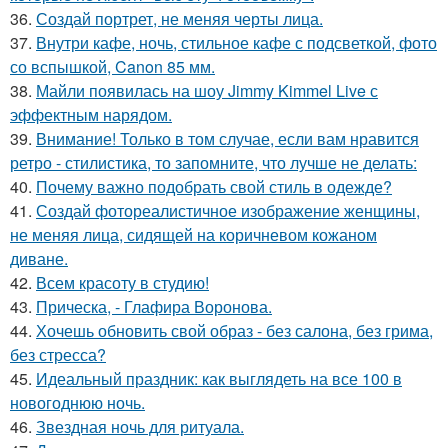
36.
Создай портрет, не меняя черты лица.
37.
Внутри кафе, ночь, стильное кафе с подсветкой, фото
со вспышкой, Canon 85 мм.
38.
Майли появилась на шоу Jimmy Kimmel Live с
эффектным нарядом.
39.
Внимание! Только в том случае, если вам нравится
ретро - стилистика, то запомните, что лучше не делать:
40.
Почему важно подобрать свой стиль в одежде?
41.
Создай фотореалистичное изображение женщины,
не меняя лица, сидящей на коричневом кожаном
диване.
42.
Всем красоту в студию!
43.
Прическа, - Глафира Воронова.
44.
Хочешь обновить свой образ - без салона, без грима,
без стресса?
45.
Идеальный праздник: как выглядеть на все 100 в
новогоднюю ночь.
46.
Звездная ночь для ритуала.