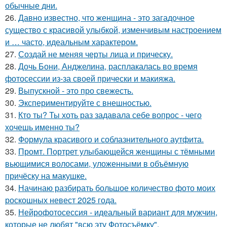
обычные дни.
26.
Давно известно, что женщина - это загадочное
существо с красивой улыбкой, изменчивым настроением
и … часто, идеальным характером.
27.
Создай не меняя черты лица и прическу.
28.
Дочь Бони, Анджелина, расплакалась во время
фотосессии из-за своей прически и макияжа.
29.
Выпускной - это про свежесть.
30.
Экспериментируйте с внешностью.
31.
Кто ты? Ты хоть раз задавала себе вопрос - чего
хочешь именно ты?
32.
Формула красивого и соблазнительного аутфита.
33.
Промт. Портрет улыбающейся женщины с тёмными
вьющимися волосами, уложенными в объёмную
причёску на макушке.
34.
Начинаю разбирать большое количество фото моих
роскошных невест 2025 года.
35.
Нейрофотосессия - идеальный вариант для мужчин,
которые не любят "всю эту Фотосъёмку".