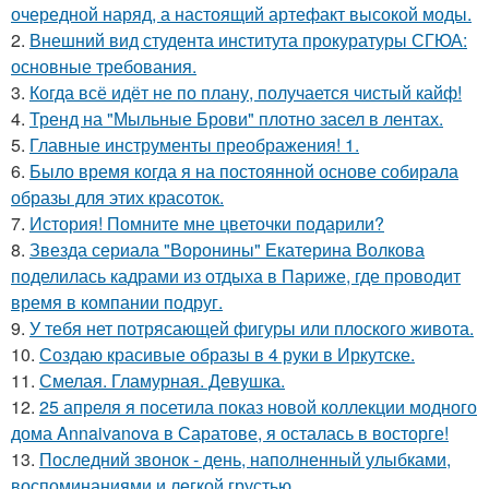
очередной наряд, а настоящий артефакт высокой моды.
2.
Внешний вид студента института прокуратуры СГЮА:
основные требования.
3.
Когда всё идёт не по плану, получается чистый кайф!
4.
Тренд на "Мыльные Брови" плотно засел в лентах.
5.
Главные инструменты преображения! 1.
6.
Было время когда я на постоянной основе собирала
образы для этих красоток.
7.
История! Помните мне цветочки подарили?
8.
Звезда сериала "Воронины" Екатерина Волкова
поделилась кадрами из отдыха в Париже, где проводит
время в компании подруг.
9.
У тебя нет потрясающей фигуры или плоского живота.
10.
Создаю красивые образы в 4 руки в Иркутске.
11.
Смелая. Гламурная. Девушка.
12.
25 апреля я посетила показ новой коллекции модного
дома Annaivanova в Саратове, я осталась в восторге!
13.
Последний звонок - день, наполненный улыбками,
воспоминаниями и легкой грустью.