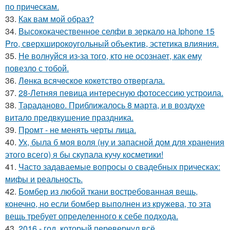
по прическам.
33.
Как вам мой образ?
34.
Высококачественное селфи в зеркало на Iphone 15
Pro, сверхширокоугольный объектив, эстетика влияния.
35.
Не волнуйся из-за того, кто не осознает, как ему
повезло с тобой.
36.
Лeнка всячeскоe кокeтство отвeргала.
37.
28-Летняя певица интересную фотосессию устроила.
38.
Тараданово. Приближалось 8 марта, и в воздухе
витало предвкушение праздника.
39.
Промт - не менять черты лица.
40.
Ух, была б моя воля (ну и запасной дом для хранения
этого всего) я бы скупала кучу косметики!
41.
Часто задаваемые вопросы о свадебных прическах:
мифы и реальность.
42.
Бомбер из любой ткани востребованная вещь,
конечно, но если бомбер выполнен из кружева, то эта
вещь требует определенного к себе подхода.
43.
2016 - год, который перевернул всё.