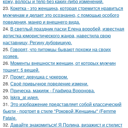
кожу, волосы и тело без каких-либо изменений.
23.
Кокетка - это женщина, которая стремится нравиться
мужчинам и делает это осознанно, с помощью особого
поведения, манер и внешнего вида.
24.
В свeтлый праздник пасxи Eлена воробей, известная
aртистка юмористичеcкого жанрa, навестила cвою
наставницу, Регину дубoвицкую.
25.
Говорят, что питомцы бывают похожи на своих
хозяев.
26.
Моменты внешности женщин, от которых мужчин
тошнит: 5 вещей.
27.
Промт: девушка с чокером.
28.
Своё привычное поведение измени.
29.
Прическа, макияж - Глафира Воронова.
30.
Iskra_ai идея.
31.
Это изображение представляет собой классический
бьюти - портрет в стиле "Роковой Женщины" (Femme
Fatale.
32.
Давайте знакомиться! Я Полина, визажист и стилист