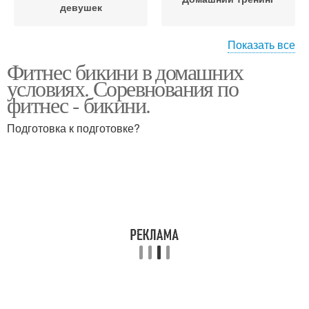
девушек
Показать все
Фитнес бикини в домашних
Тренировки для
Домашние занятия
условиях. Соревнования по
девушек
фитнес - бикини.
Подготовка к подготовке?
Тело в домашних
условиях