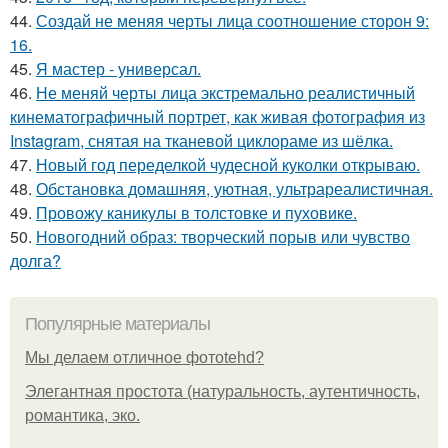
44.
Создай не меняя черты лица соотношение сторон 9:
16.
45.
Я мастер - универсал.
46.
Не меняй черты лица экстремально реалистичный
кинематографичный портрет, как живая фотография из
Instagram, снятая на тканевой циклораме из шёлка.
47.
Новый год переделкой чудесной куколки открываю.
48.
Обстановка домашняя, уютная, ультрареалистичная.
49.
Провожу каникулы в толстовке и пуховике.
50.
Новогодний образ: творческий порыв или чувство
долга?
Популярные материалы
Мы делаем отличное фотоtehd?
Элегантная простота (натуральность, аутентичность,
романтика, эко.