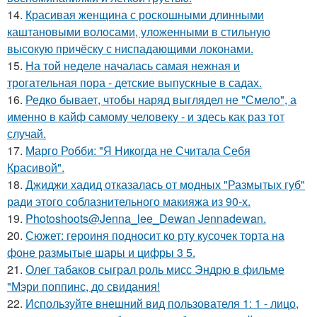
14.
Красивая женщина с роскошными длинными
каштановыми волосами, уложенными в стильную
высокую причёску с ниспадающими локонами.
15.
На той неделе началась самая нежная и
трогательная пора - детские выпускные в садах.
16.
Редко бывает, чтобы наряд выглядел не "Смело", а
именно в кайф самому человеку - и здесь как раз тот
случай.
17.
Марго Робби: "Я Никогда не Считала Себя
Красивой".
18.
Джиджи хадид отказалась от модных "Размытых губ"
ради этого соблазнительного макияжа из 90-х.
19.
Photoshoots@Jenna_lee_Dewan Jennadewan.
20.
Сюжет: героиня подносит ко рту кусочек торта на
фоне размытые шары и цифры 3 5.
21.
Олег табаков сыграл роль мисс Эндрю в фильме
"Мэри поппинс, до свидания!
22.
Используйте внешний вид пользователя 1: 1 - лицо,