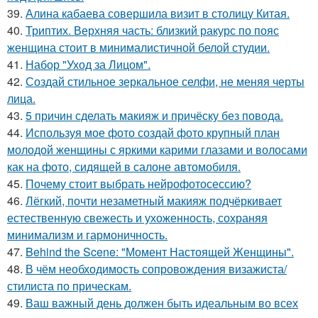
39.
Алина кабаева совершила визит в столицу Китая.
40.
Триптих. Верхняя часть: близкий ракурс по пояс
женщина стоит в минималистичной белой студии.
41.
Набор "Уход за Лицом".
42.
Создай стильное зеркальное селфи, не меняя черты
лица.
43.
5 причин сделать макияж и причёску без повода.
44.
Используя мое фото создай фото крупный план
молодой женщины с яркими карими глазами и волосами
как на фото, сидящей в салоне автомобиля.
45.
Почему стоит выбрать нейрофотосессию?
46.
Лёгкий, почти незаметный макияж подчёркивает
естественную свежесть и ухоженность, сохраняя
минимализм и гармоничность.
47.
Behind the Scene: "Момент Настоящей Женщины".
48.
В чём необходимость сопровождения визажиста/
стилиста по прическам.
49.
Ваш важный день должен быть идеальным во всех