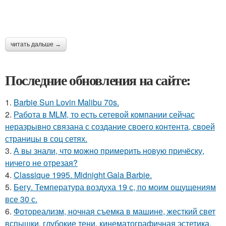
читать дальше →
Последние обновления на сайте:
1.
Barbie Sun Lovin Malibu 70s.
2.
Работа в MLM, то есть сетевой компании сейчас
неразрывно связана с создание своего контента, своей
страницы в соц сетях.
3.
А вы знали, что можно примерить новую причёску,
ничего не отрезая?
4.
Classique 1995. Midnight Gala Barbie.
5.
Бегу. Температура воздуха 19 с, по моим ощущениям
все 30 с.
6.
Фотореализм, ночная съемка в машине, жесткий свет
вспышки, глубокие тени, кинематографичная эстетика,