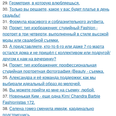
29.
Геометрия, в которую влюбляешься.
30.
Только вы решаете, какое у вас будет платье в день
свадьбы!
31.
Формула красивого и соблазнительного аутфита.
32.
Промт: тип изображения: студийный Fashion -
портрет в три четверти, выполненный в стиле высокой
моды или свадебной съемки.
33.
А представляете, кто-то 6-го или даже 7-го марта
остался дома и не пришёл с коллективом или подругой/
другом к нам на вечеринку?
34.
Промт: тип изображения: профессиональная
студийная портретная фотография (Beauty - съемка.
35.
Александра и её команда поддержки: как мы
выбирали идеальный образ до мелочей.
36.
Вы можете прийти ко мне на съемку, любой.
37.
Новенькая Ким - еще одна Kim/ Chandra Barbie
Fashionistas 172.
38.
Селена гомез сменила имидж, кардинально
подстригшись.