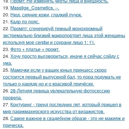
18.
Промт: Не изменять черты лица и внешность.
19.
Masstige_Cosmetics. --.
20.
Нюд, сияние кожи, гладкий пучок.
21.
Кадр по пояс.
22.
Промпт: сгенерируй темный монохромный
экстремально близкий макропортрет лица этой женщины
используя мое селфи и сохрани лицо 1: 1\\.
23.
Фото + платье + промт.
24.
Хочу просто выговориться, иначе я сейчас сойду с
ума.
25.
Мамочки если у ваших юных принцесс скоро
состоится первый выпускной бал, то пора подумать не
только о наряде но и о красивой причёске.
26.
28-Летняя певица увлекательную фотосессию
провела.
27.
Контуринг - тренд последних лет, который пришел в
мир парикмахерского искусства от визажистов.
28.
Самое важное в свадебном образе - это не макияж и
прическа.