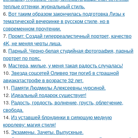
теплые оттенки, журнальный стиль.
6.
Вот таким образом закончилась подготовка Лизы к
тематической вечеринке в русском стиле, но в
современном прочтении.
7.
Промт: Создай гиперреалистичный портрет, качество
4K, не меняя черты лица.
8.
Парный. Черно-белая студийная фотография, парный
портрет по пояс.
9.
Мастера, милые, у меня такая радость случалась!
10.
Звезда соцсетей Оливер три погиб в страшной
авиакатастрофе в возрасте 32 лет.
11.
Памяти Людмилы Алексеевны чурсиной.
12.
Идеальный подарок существует!
13.
Радость, гордость, волнение, грусть, облегчение,
свобода.
14.
Из уставшей блондинки в сияющую медную
королеву: магия стиля!
15.
Экзамены. Зачеты. Выпускные.