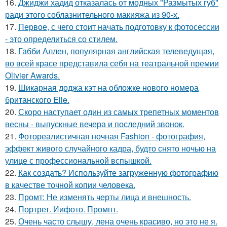
16.
Джиджи хадид отказалась от модных "Размытых губ"
ради этого соблазнительного макияжа из 90-х.
17.
Первое, с чего стоит начать подготовку к фотосессии
- это определиться со стилем.
18.
Габби Аллен, популярная английская телеведущая,
во всей красе представила себя на театральной премии
Olivier Awards.
19.
Шикарная доджа кэт на обложке нового номера
британского Elle.
20.
Скоро наступает один из самых трепетных моментов
весны - выпускные вечера и последний звонок.
21.
Фотореалистичная ночная Fashion - фотография,
эффект живого случайного кадра, будто снято ночью на
улице с профессиональной вспышкой.
22.
Как создать? Используйте загруженную фотографию
в качестве точной копии человека.
23.
Промт: Не изменять черты лица и внешность.
24.
Портрет. Иифото. Промпт.
25.
Очень часто слышу, лена очень красиво, но это не я.