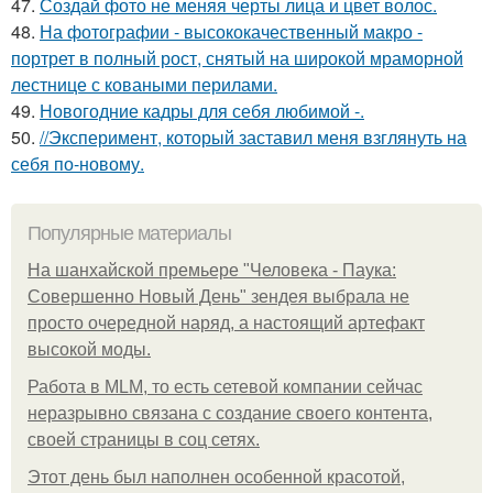
47.
Создай фото не меняя черты лица и цвет волос.
48.
На фотографии - высококачественный макро -
портрет в полный рост, снятый на широкой мраморной
лестнице с коваными перилами.
49.
Новогодние кадры для себя любимой -.
50.
//Эксперимент, который заставил меня взглянуть на
себя по-новому.
Популярные материалы
На шанхайской премьере "Человека - Паука:
Совершенно Новый День" зендея выбрала не
просто очередной наряд, а настоящий артефакт
высокой моды.
Работа в MLM, то есть сетевой компании сейчас
неразрывно связана с создание своего контента,
своей страницы в соц сетях.
Этот день был наполнен особенной красотой,