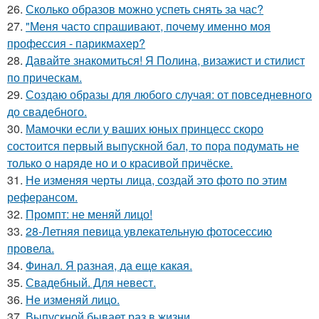
26.
Сколько образов можно успеть снять за час?
27.
"Меня часто спрашивают, почему именно моя
профессия - парикмахер?
28.
Давайте знакомиться! Я Полина, визажист и стилист
по прическам.
29.
Создаю образы для любого случая: от повседневного
до свадебного.
30.
Мамочки если у ваших юных принцесс скоро
состоится первый выпускной бал, то пора подумать не
только о наряде но и о красивой причёске.
31.
Не изменяя черты лица, создай это фото по этим
реферансом.
32.
Промпт: не меняй лицо!
33.
28-Летняя певица увлекательную фотосессию
провела.
34.
Финал. Я разная, да еще какая.
35.
Свадебный. Для невест.
36.
Не изменяй лицо.
37.
Выпускной бывает раз в жизни.