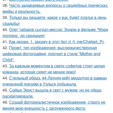
38.
Часто задаваемые вопросы о свадебных прическах:
мифы и реальность.
39.
Только вы решаете, какое у вас будет платье в день
свадьбы!
40.
Олег табаков сыграл миссис Эндрю в фильме "Мэри
поппинс, до свидания!
41.
Как делаю: 1. захожу в этот бот тг (t. me/Chatgpt_Pr.
42.
Промт: тип изображения: высококачественная
цифровая фотография, портрет в стиле "Mother and
Child".
43.
За каждым моментом в свете софитов стоит целая
команда, которая сияет не менее ярко!
44.
Стильный образ. 44-Летняя кейт миддлтон в рамках
очередной поездки в Уэльсе побывала.
45.
Софья Эрнст вышла в свет с мужем, но ее образ
раскритиковали.
46.
Создай фотореалистичное изображение, строго не
меняя мою внешность с загруженного фото.