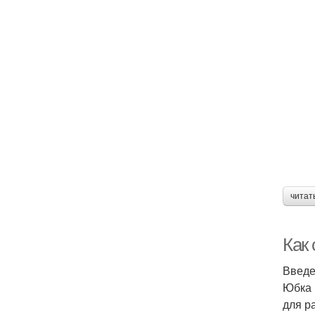
читат
Как
Введ
Юбка 
для р