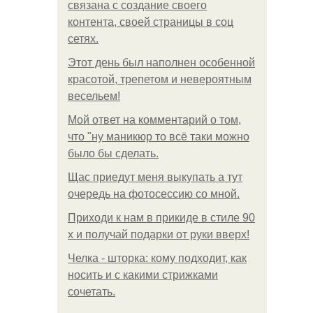
связана с создание своего
контента, своей страницы в соц
сетях.
Этот день был наполнен особенной
красотой, трепетом и невероятным
весельем!
Мой ответ на комментарий о том,
что "ну маникюр то всё таки можно
было бы сделать.
Щас приедут меня выкупать а тут
очередь на фотосессию со мной.
Приходи к нам в прикиде в стиле 90
х и получай подарки от руки вверх!
Челка - шторка: кому подходит, как
носить и с какими стрижками
сочетать.