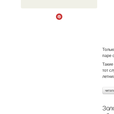
Тольк
паре 
Такие
тот с
летни
читат
Зол