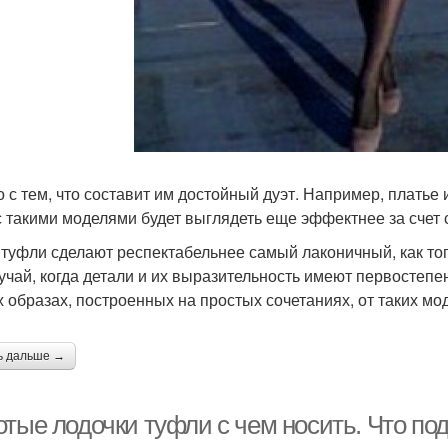
о с тем, что составит им достойный дуэт. Например, платье
с такими моделями будет выглядеть еще эффектнее за счет 
 туфли сделают респектабельнее самый лаконичный, как того
лучай, когда детали и их выразительность имеют первостепе
х образах, построенных на простых сочетаниях, от таких мо
ь дальше →
отые лодочки туфли с чем носить. Что по