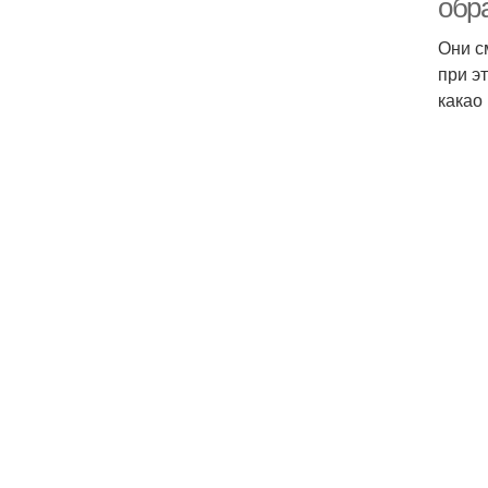
обр
Они с
при э
какао