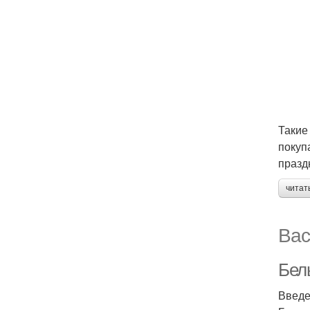
Такие
покуп
празд
читат
Вас
Бел
Введ