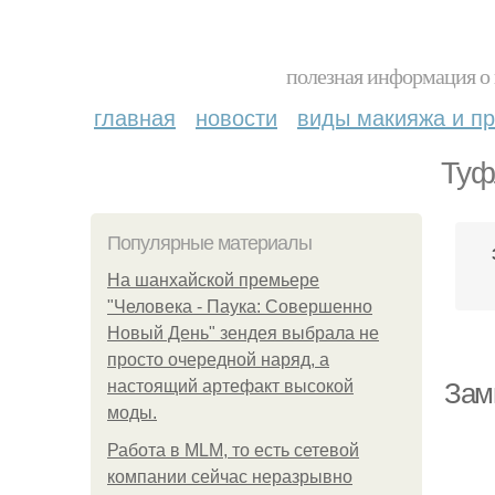
полезная информация о 
главная
новости
виды макияжа и пр
Туф
Популярные материалы
На шанхайской премьере
"Человека - Паука: Совершенно
Новый День" зендея выбрала не
просто очередной наряд, а
настоящий артефакт высокой
Зам
моды.
Работа в MLM, то есть сетевой
компании сейчас неразрывно