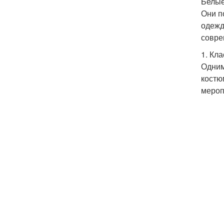
Белые
Они п
одежд
совре
1. Кл
Одним
костю
мероп