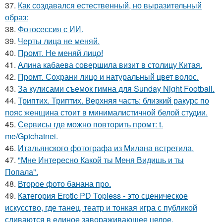
37.
Как создавался естественный, но выразительный
образ:
38.
Фотосессия с ИИ.
39.
Черты лица не меняй.
40.
Промт. Не меняй лицо!
41.
Алина кабаева совершила визит в столицу Китая.
42.
Промт. Сохрани лицо и натуральный цвет волос.
43.
За кулисами съемок гимна для Sunday Night Football.
44.
Триптих. Триптих. Верхняя часть: близкий ракурс по
пояс женщина стоит в минималистичной белой студии.
45.
Сервисы где можно повторить промт: t.
me/Gptchatnei.
46.
Итальянского фотографа из Милана встретила.
47.
"Мне Интересно Какой ты Меня Видишь и ты
Попала".
48.
Второе фото банана про.
49.
Категория Erotic PD Topless - это сценическое
искусство, где танец, театр и тонкая игра с публикой
сливаются в единое завораживающее целое.