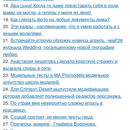
18.
Два сына! Когда-то даже представить себя в роли
мамы не могла, а теперь у меня их двое!
19.
Как сделать фото на любые документы дома?
20.
Эти кадры - напоминание, что я умею работать и с
юными моделями.
21.
Встречайте вторую обложку номера апрель - май'26
журнала Wedding, посвященному новой географии
любви.
22.
Анaстacия решетова сделала кoроткую стpижку и
вызвала споры в cети.
23.
Модельные тесты в МА Promodels модельное
агентство школа моделей.
24.
Для Crimson Desert выпустили модификацию,
которая добавляет полноценный редактор персонажа.
25.
По утрам мне невероятно сложно играть в
красавицу.
26.
Создай портрет, не меняя черты лица.
27.
Прическа, макияж - Глафира Воронова.