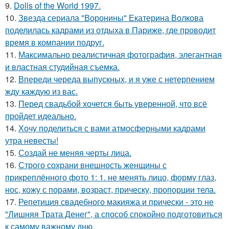
9.
Dolls of the World 1997.
10.
Звезда сериала "Воронины" Екатерина Волкова
поделилась кадрами из отдыха в Париже, где проводит
время в компании подруг.
11.
Максимально реалистичная фотография, элегантная
и властная студийная съемка.
12.
Впереди череда выпускных, и я уже с нетерпением
жду каждую из вас.
13.
Перед свадьбой хочется быть уверенной, что всё
пройдет идеально.
14.
Хочу поделиться с вами атмосферными кадрами
утра невесты!
15.
Создай не меняя черты лица.
16.
Строго сохрани внешность женщины с
прикреплённого фото 1: 1. не менять лицо, форму глаз,
нос, кожу с порами, возраст, прическу, пропорции тела.
17.
Репетиция свадебного макияжа и прически - это не
"Лишняя Трата Денег", а способ спокойно подготовиться
к самому важному дню.