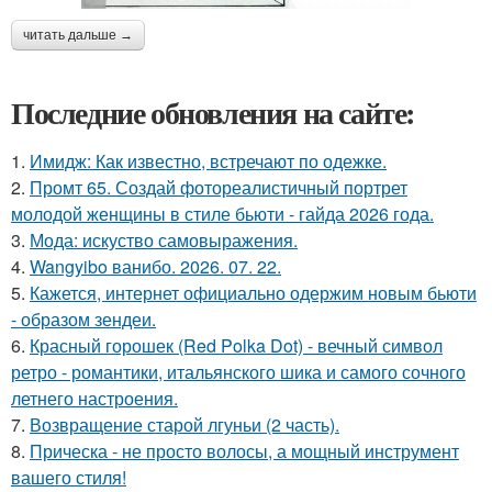
читать дальше →
Последние обновления на сайте:
1.
Имидж: Как известно, встречают по одежке.
2.
Промт 65. Создай фотореалистичный портрет
молодой женщины в стиле бьюти - гайда 2026 года.
3.
Мода: искуство самовыражения.
4.
Wangyibo ванибо. 2026. 07. 22.
5.
Кажется, интернет официально одержим новым бьюти
- образом зендеи.
6.
Красный горошек (Red Polka Dot) - вечный символ
ретро - романтики, итальянского шика и самого сочного
летнего настроения.
7.
Возвращение старой лгуньи (2 часть).
8.
Прическа - не просто волосы, а мощный инструмент
вашего стиля!