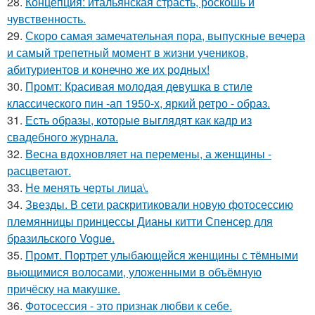
28.
Концепция: итальянская страсть, роскошь и
чувственность.
29.
Скоро самая замечательная пора, выпускные вечера
и самый трепетный момент в жизни учеников,
абитуриентов и конечно же их родных!
30.
Промт: Красивая молодая девушка в стиле
классического пин -ап 1950-х, яркий ретро - образ.
31.
Есть образы, которые выглядят как кадр из
свадебного журнала.
32.
Весна вдохновляет на перемены, а женщины -
расцветают.
33.
Не менять черты лица\.
34.
Звезды. В сети раскритиковали новую фотосессию
племянницы принцессы Дианы китти Спенсер для
бразильского Vogue.
35.
Промт. Портрет улыбающейся женщины с тёмными
вьющимися волосами, уложенными в объёмную
причёску на макушке.
36.
Фотосессия - это признак любви к себе.