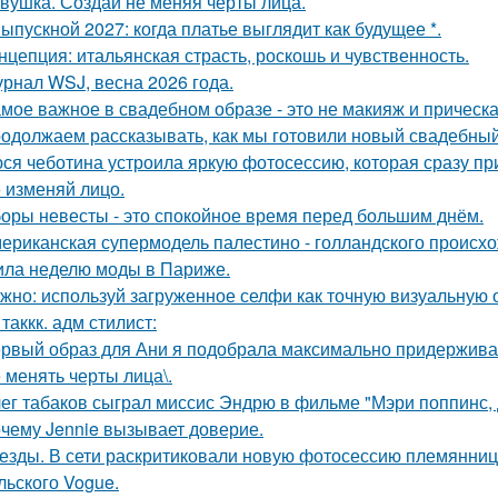
вушка. Создай не меняя черты лица.
Выпускной 2027: когда платье выглядит как будущее *.
нцепция: итальянская страсть, роскошь и чувственность.
рнал WSJ, весна 2026 года.
мое важное в свадебном образе - это не макияж и прическа
одолжаем рассказывать, как мы готовили новый свадебный 
ся чеботина устроила яркую фотосессию, которая сразу пр
 изменяй лицо.
оры невесты - это спокойное время перед большим днём.
ериканская супермодель палестино - голландского происх
ила неделю моды в Париже.
жно: используй загруженное селфи как точную визуальную 
 таккк. адм стилист:
рвый образ для Ани я подобрала максимально придерживая
 менять черты лица\.
ег табаков сыграл миссис Эндрю в фильме "Мэри поппинс, 
чему Jennie вызывает доверие.
езды. В сети раскритиковали новую фотосессию племянни
льского Vogue.