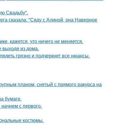
ую Свадьбу".
ега сказала: "Сяду с Алиной, она Наверное
ке, кажется, что ничего не меняется.
 выходя из дома.
лядеть грязно и подчеркнет все нюансы.
упным планом, снятый с прямого ракурса на
а бумаге.
 начнем с первого.
иональные костюмы.