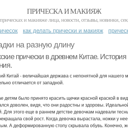
ПРИЧЕСКА И МАКИЯЖ
прическах и макияже лица, новости, отзывы, новинки, сек
ичесок
как делать прически и макияж
причес
адки на разную длину
ские прически в древнем Китае. История
ния.
ий Китай - величайшая держава с непонятной для нашего 
ельно отличается от западной.
ае детям было принято красить щечки красной краской в вид
ался доволен, видя, что они радостны и здоровы. Идеальн
й. Для этого еще в раннем детстве девочкам надевали тесн
рекращала свой рост. Когда девочка вырастала, ножки у не
ым. А деформированную стопу скрывала обувь. Конечно, ж