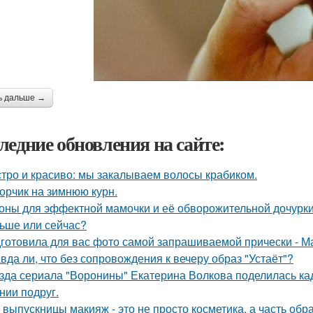
ь дальше →
ледние обновления на сайте:
тро и красиво: мы закалываем волосы крабиком.
орчик на зимнюю курн.
оны для эффектной мамочки и её обворожительной дочурки
ьше или сейчас?
готовила для вас фото самой запрашиваемой прически - М
вда ли, что без сопровождения к вечеру образ "Устаёт"?
зда сериала "Воронины" Екатерина Волкова поделилась кад
нии подруг.
 выпускницы макияж - это не просто косметика, а часть обр