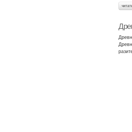
читат
Дре
Древн
Древн
разит