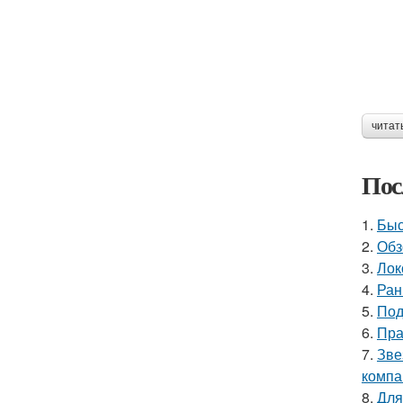
читат
Пос
1.
Быс
2.
Обз
3.
Лок
4.
Ран
5.
Под
6.
Пра
7.
Зве
компа
8.
Для