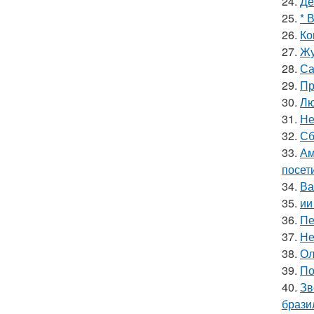
24.
Де
25.
* 
26.
Ко
27.
Жу
28.
Са
29.
Пр
30.
Лю
31.
Не
32.
Сб
33.
Ам
посет
34.
Ва
35.
ии
36.
Пе
37.
Не
38.
Ол
39.
По
40.
Зв
брази