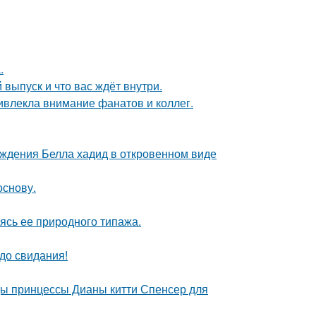
.
выпуск и что вас ждёт внутри.
ивлекла внимание фанатов и коллег.
ождения Белла хадид в откровенном виде
основу.
сь ее природного типажа.
до свидания!
цы принцессы Дианы китти Спенсер для