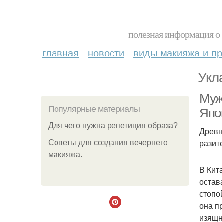
полезная информация о 
главная
новости
виды макияжа и пр
Укл
Муж
Популярные материалы
Япо
Для чего нужна репетиция образа?
Древн
разит
Советы для создания вечернего
макияжа.
В Кит
остав
стопо
она п
изящн