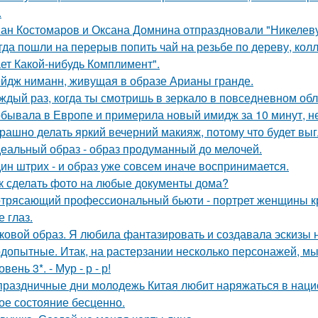
.
ан Костомаров и Оксана Домнина отпраздновали "Никелев
гда пошли на перерыв попить чай на резьбе по дереву, колл
ет Какой-нибудь Комплимент".
йдж ниманн, живущая в образе Арианы гранде.
ждый раз, когда ты смотришь в зеркало в повседневном обли
бывала в Европе и примерила новый имидж за 10 минут, не
рашно делать яркий вечерний макияж, потому что будет выг
еальный образ - образ продуманный до мелочей.
ин штрих - и образ уже совсем иначе воспринимается.
к сделать фото на любые документы дома?
трясающий профессиональный бьюти - портрет женщины кр
 глаз.
ковой образ. Я любила фантазировать и создавала эскизы н
допытные. Итак, на растерзании несколько персонажей, мы
овень 3*. - Мур - р - р!
праздничные дни молодежь Китая любит наряжаться в нац
ое состояние бесценно.