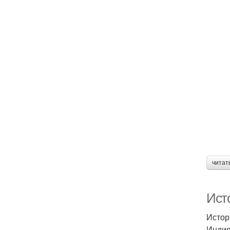
читат
Ист
Истор
Индия