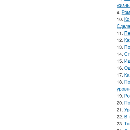
жизнь
9.
Ром
10.
Ко
Сдела
11.
Пе
12.
Ка
13.
По
14.
Ст
15.
Ид
16.
Од
17.
Ка
18.
По
уровне
19.
Ро
20.
По
21.
Ур
22.
В 
23.
Тв