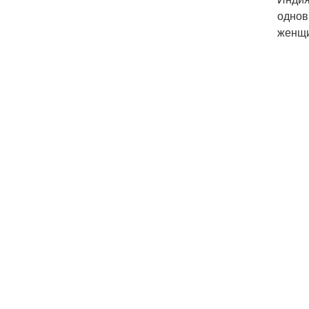
однов
женщи