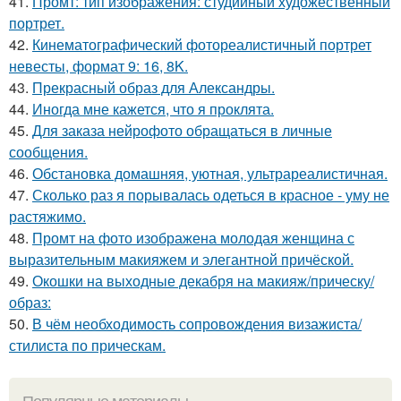
41.
Промт: тип изображения: студийный художественный
портрет.
42.
Кинематографический фотореалистичный портрет
невесты, формат 9: 16, 8K.
43.
Прекрасный образ для Александры.
44.
Иногда мне кажется, что я проклята.
45.
Для заказа нейрофото обращаться в личные
сообщения.
46.
Обстановка домашняя, уютная, ультрареалистичная.
47.
Сколько раз я порывалась одеться в красное - уму не
растяжимо.
48.
Промт на фото изображена молодая женщина с
выразительным макияжем и элегантной причёской.
49.
Окошки на выходные декабря на макияж/прическу/
образ:
50.
В чём необходимость сопровождения визажиста/
стилиста по прическам.