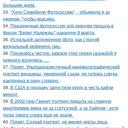
большим днём.
33.
"Хочу Семейную Фотосессию", - объявила я за
ужином: "чтобы красиво.
34.
Праздничная фотосессия для девочек прошла в
фонде "Берег Надежды" накануне 8 марта.
35.
Используй загруженное фото, как строгий
визуальный референс лиц.
36.
Признаюсь честно: каждое утро перед свадьбой я
немного волнуюсь ….
37.
Промт. Ультрареалистичный кинематографический
портрет женщины, увиденной сзади, ее голова слегка
наклонена в одну сторону.
38.
В США в продажу запустили куклу в честь кайли
миноуг.
39.
В 2002 году Гвинет пэлтроу пришла на главную
кинопремию мира не за статуэткой, а за Хайпом - хотя
тогда такого слова еще не знали.
40.
Промт: Создай портрет, не меняя черты лица.