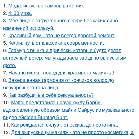
1.
Мода: искуство самовыражения.
2.
4: 30 утра.
3.
Моё лицо с загруженного селфи без каких-либо
изменений используй.
4.
Красивый дом - это не всегда дорогой ремонт.
5.
Келли: путь от классики к современности.
6.
Гламур с рынка и причёски, которые будто делал
встречный ветер: мы угадываем звёзд по выпускным
фото.
7.
Начало июля - повод для красивого макияжа!
8.
Завершенная гармония от кончиков волос до
безупречного тона лица.
9.
Как разбудить в себе сексуальность?
10.
Mattel представила новую куклу Барби,
вдохновлённую образом майли Сайрус из музыкального
видео "Golden Burning Sun".
11.
Как рождается силуэт: от эскиза до прототипа.
12.
Для выпускницы макияж - это не просто косметика, а