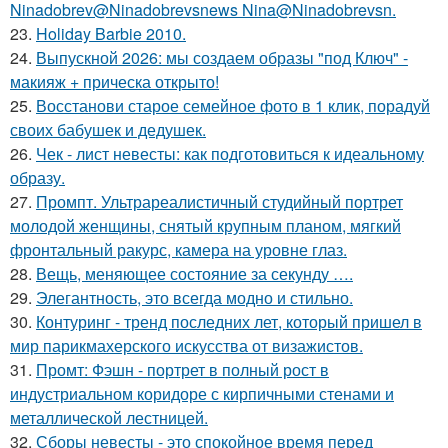
Ninadobrev@Ninadobrevsnews Nina@Ninadobrevsn.
23.
Holiday Barbie 2010.
24.
Выпускной 2026: мы создаем образы "под Ключ" -
макияж + прическа открыто!
25.
Восстанови старое семейное фото в 1 клик, порадуй
своих бабушек и дедушек.
26.
Чек - лист невесты: как подготовиться к идеальному
образу.
27.
Промпт. Ультрареалистичный студийный портрет
молодой женщины, снятый крупным планом, мягкий
фронтальный ракурс, камера на уровне глаз.
28.
Вещь, меняющее состояние за секунду ….
29.
Элегантность, это всегда модно и стильно.
30.
Контуринг - тренд последних лет, который пришел в
мир парикмахерского искусства от визажистов.
31.
Промт: Фэшн - портрет в полный рост в
индустриальном коридоре с кирпичными стенами и
металлической лестницей.
32.
Сборы невесты - это спокойное время перед