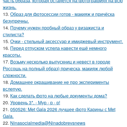
часть образа, которая останется на фотографиях на всю
жизнь.
13.
Образ для фотосессии готов - макияж и причёска
безупречны.
14.
Почему нужен пробный образ у визажиста и
стилиста?
15.
Очки - стильный аксессуар и имиджевый инструмент.
16.
Перед отпуском успела навести ещё немного
красоты.
17.
Возьму несколько выпускниц и невест в городе
Россошь на полный образ) прическа, макияж любой
сложности.
18.
Домашнее окрашивание не про эксперименты
вслепую.
19.
Как сделать фото на любые документы дома?
20.
Уровень 3*. - Мур - р - р!
21.
050526: Met Gala 2026 лучшее фото Карины с Met
Gala.
22.
Ninasocialmedia@Ninadobrevsnews