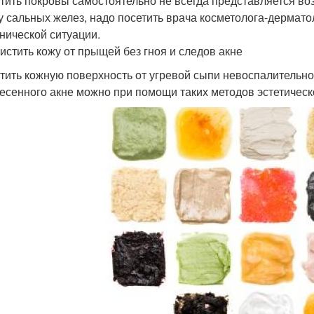
тить покровы самостоятельно не всегда представляется во
у сальных желез, надо посетить врача косметолога-дермато
инической ситуации.
чистить кожу от прыщей без гноя и следов акне
тить кожную поверхность от угревой сыпи невоспалительно
есенного акне можно при помощи таких методов эстетическ