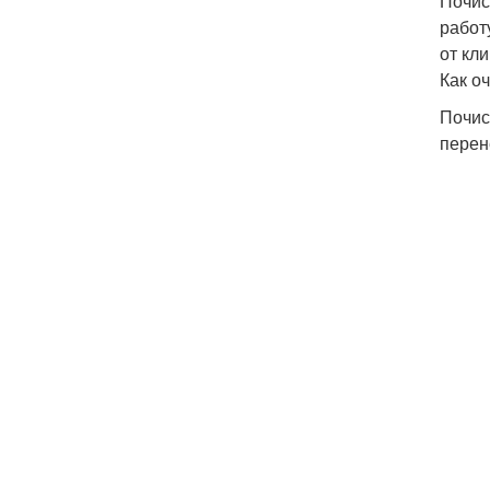
Почис
работ
от кл
Как о
Почис
перен