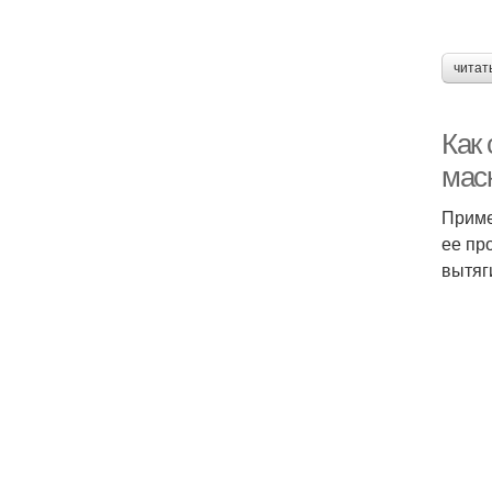
читат
Как
маск
Приме
ее пр
вытяг