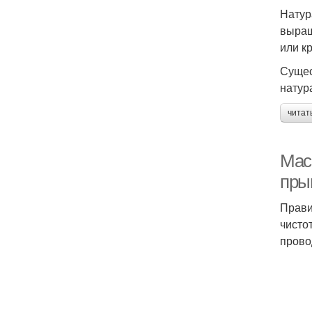
Натур
выращ
или к
Сущес
натур
читат
Мас
пры
Прави
чисто
прово