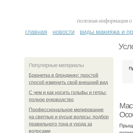
полезная информация о 
главная
новости
виды макияжа и пр
Усл
Популярные материалы
П
Брюнетка в блондинку: простой
способ изменить свой внешний вид
С чем и как носить гольфы и гетры:
полное руководство
Мас
Профессиональное мелирование
Осо
на светлые и русые волосы: подбор
правильного тона и ухода за
Прыщи
волосами
потов