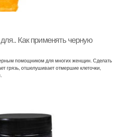
 для.. Как применять черную
верным помощником для многих женщин. Сделать
ает грязь, отшелушивает отмершие клеточки,
.