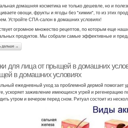
альная домашняя косметика не только дешевле, но и поле
иваете овощи, фрукты и ягоды без "химии", то из этих прод
рем. Устройте СПА-салон в домашних условиях!
твует огромное множество рецептов, по которым еще наши 
альных продуктов. Мы собрали самые эффективные и предл
ь дальше →
ки для лица от прыщей в домашних услови
щей в домашних условиях
льный ежедневный уход за проблемной дермой помогает уд
те, ускоряет заживление имеющихся угрей и регенерацию п
дить утром и вечером перед сном. Ритуал состоит из нескол