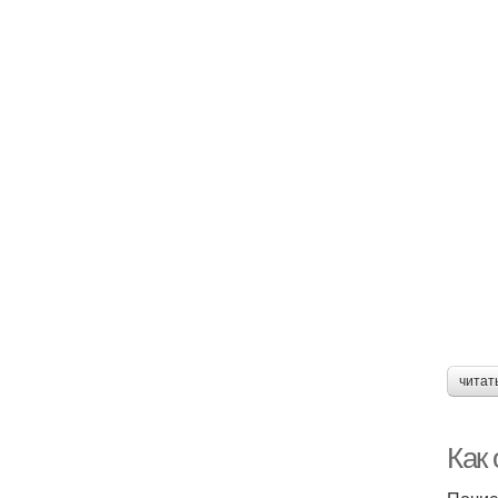
читат
Как