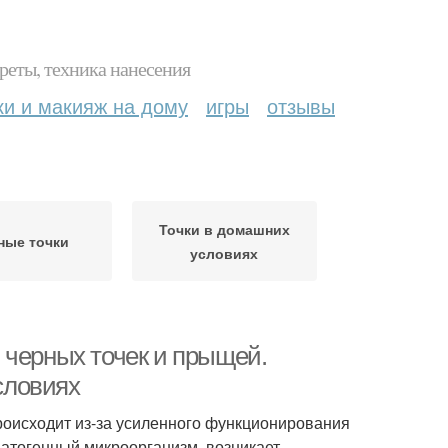
реты, техника нанесения
ки и макияж на дому
игры
отзывы
Точки в домашних
ные точки
условиях
 черных точек и прыщей.
словиях
роисходит из-за усиленного функционирования
патогенный микроорганизм, возникает