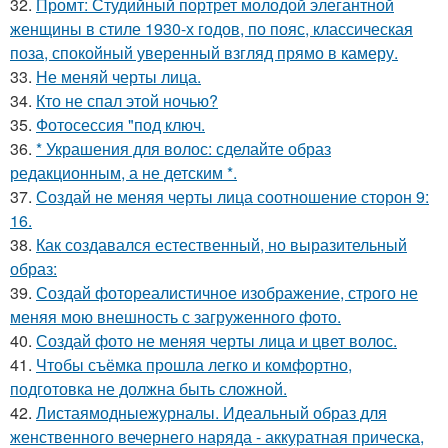
32.
Промт: Студийный портрет молодой элегантной
женщины в стиле 1930-х годов, по пояс, классическая
поза, спокойный уверенный взгляд прямо в камеру.
33.
Не меняй черты лица.
34.
Кто не спал этой ночью?
35.
Фотосессия "под ключ.
36.
* Украшения для волос: сделайте образ
редакционным, а не детским *.
37.
Создай не меняя черты лица соотношение сторон 9:
16.
38.
Как создавался естественный, но выразительный
образ:
39.
Создай фотореалистичное изображение, строго не
меняя мою внешность с загруженного фото.
40.
Создай фото не меняя черты лица и цвет волос.
41.
Чтобы съёмка прошла легко и комфортно,
подготовка не должна быть сложной.
42.
Листаямодныежурналы. Идеальный образ для
женственного вечернего наряда - аккуратная прическа,