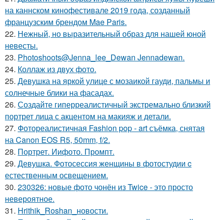
на каннском кинофестивале 2019 года, созданный
французским брендом Mae Paris.
22.
Нежный, но выразительный образ для нашей юной
невесты.
23.
Photoshoots@Jenna_lee_Dewan Jennadewan.
24.
Коллаж из двух фото.
25.
Девушка на яркой улице с мозаикой гауди, пальмы и
солнечные блики на фасадах.
26.
Создайте гиперреалистичный экстремально близкий
портрет лица с акцентом на макияж и детали.
27.
Фотореалистичная Fashion pop - art съёмка, снятая
на Canon EOS R5, 50mm, f/2.
28.
Портрет. Иифото. Промпт.
29.
Девушка. Фотосессия женщины в фотостудии c
естественным освещением.
30.
230326: новые фото чонён из Twice - это просто
невероятное.
31.
Hrithik_Roshan_новости.