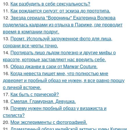
10.
Как разбудить в себе сексуальность?
11.
Как рождается силуэт: от эскиза до прототипа.
12.
Звезда сериала "Воронины" Екатерина Волкова
поделилась кадрами из отдыха в Париже, где проводит
время в компании подруг.
13.
Промт. Используй загруженное фото для лица,
сохрани все черты точно.
14.
Протирать лицо льдом полезно и другие мифы о
красоте, которые заставляют нас вредить себе.
15.
Образ джанви в сари от Marwar Couture.
16.
Когда невеста пишет мне, что полностью мне
доверяет и пробный образ не нужен, я все равно прошу
о личной встрече.
17.
Как быть с прической?
18.
Смелая. Гламурная. Девушка.
19.
Почему нужен пробный образ у визажиста и
стилиста?
20.
Мои эксперименты с фотографией.
21.
Драматичный образ индийской актрисы хумы Куреши