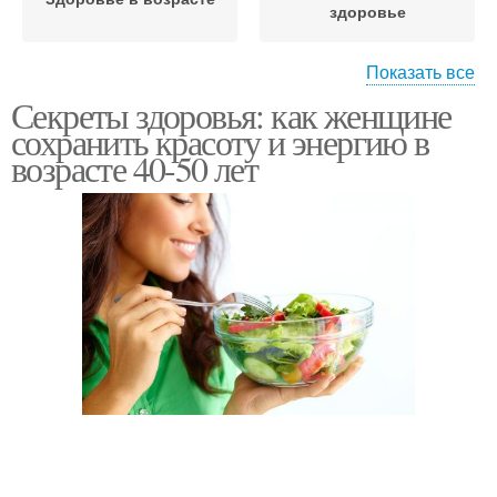
здоровье
Показать все
Секреты здоровья: как женщине
Изменения в женском
Года для здоровья
сохранить красоту и энергию в
организме
возрасте 40-50 лет
Жизни для женского
Женский организм
здоровья