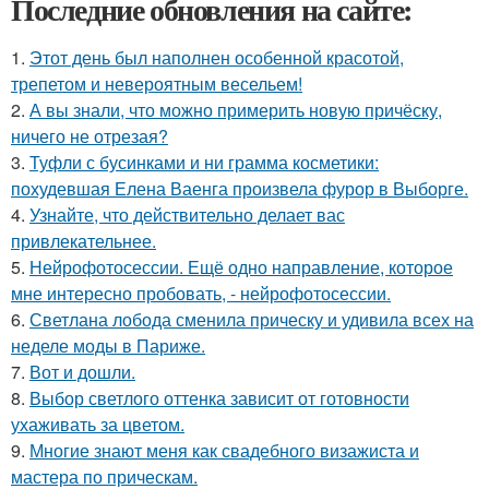
Последние обновления на сайте:
1.
Этот день был наполнен особенной красотой,
трепетом и невероятным весельем!
2.
А вы знали, что можно примерить новую причёску,
ничего не отрезая?
3.
Туфли с бусинками и ни грамма косметики:
похудевшая Елена Ваенга произвела фурор в Выборге.
4.
Узнайте, что действительно делает вас
привлекательнее.
5.
Нейрофотосессии. Ещё одно направление, которое
мне интересно пробовать, - нейрофотосессии.
6.
Светлана лобода сменила прическу и удивила всех на
неделе моды в Париже.
7.
Вот и дошли.
8.
Выбор светлого оттенка зависит от готовности
ухаживать за цветом.
9.
Многие знают меня как свадебного визажиста и
мастера по прическам.