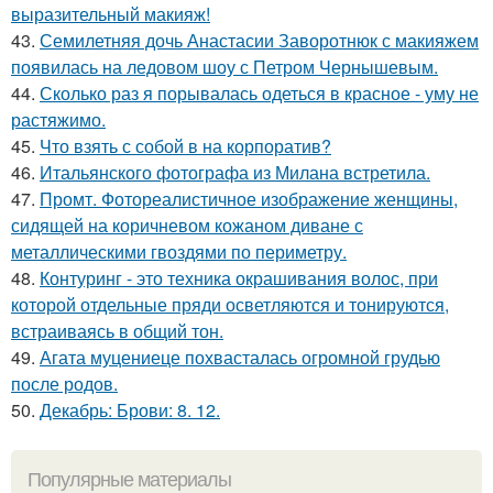
выразительный макияж!
43.
Семилетняя дочь Анастасии Заворотнюк с макияжем
появилась на ледовом шоу с Петром Чернышевым.
44.
Сколько раз я порывалась одеться в красное - уму не
растяжимо.
45.
Что взять с собой в на корпоратив?
46.
Итальянского фотографа из Милана встретила.
47.
Промт. Фотореалистичное изображение женщины,
сидящей на коричневом кожаном диване с
металлическими гвоздями по периметру.
48.
Контуринг - это техника окрашивания волос, при
которой отдельные пряди осветляются и тонируются,
встраиваясь в общий тон.
49.
Агата муцениеце похвасталась огромной грудью
после родов.
50.
Декабрь: Брови: 8. 12.
Популярные материалы