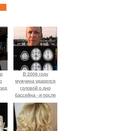
ур
В 2006 году
о
мужчина ударился
ред
головой о дно
бассейна - и после
этого его жизнь
изменилась самым
странным образом.