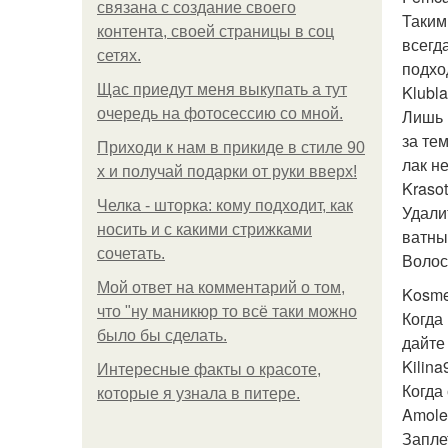
связана с создание своего
Таким
контента, своей страницы в соц
всегд
сетях.
подхо
Щас приедут меня выкупать а тут
Klubla
очередь на фотосессию со мной.
Лишь 
за те
Приходи к нам в прикиде в стиле 90
лак не
х и получай подарки от руки вверх!
Krasot
Челка - шторка: кому подходит, как
Удали
носить и с какими стрижками
ватны
сочетать.
Волос
Мой ответ на комментарий о том,
Kosme
что "ну маникюр то всё таки можно
Когда
было бы сделать.
дайте
Kilina
Интересные факты о красоте,
Когда
которые я узнала в питере.
Amole
Запле