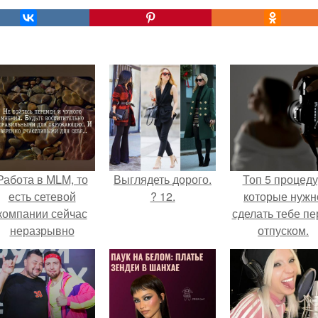
Работа в MLM, то
Выглядеть дорого.
Топ 5 процед
есть сетевой
? 12.
которые нужн
компании сейчас
сделать тебе пе
неразрывно
отпуском.
вязана с создание
своего контента,
своей страницы в
соц сетях.