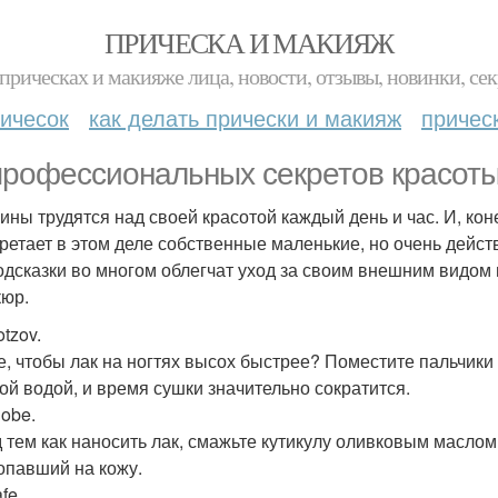
ПРИЧЕСКА И МАКИЯЖ
прическах и макияже лица, новости, отзывы, новинки, сек
ичесок
как делать прически и макияж
причес
профессиональных секретов красоты
ны трудятся над своей красотой каждый день и час. И, кон
ретает в этом деле собственные маленькие, но очень дейст
одсказки во многом облегчат уход за своим внешним видом 
юр.
tzov.
е, чтобы лак на ногтях высох быстрее? Поместите пальчики
ой водой, и время сушки значительно сократится.
lobe.
 тем как наносить лак, смажьте кутикулу оливковым маслом
попавший на кожу.
fe.