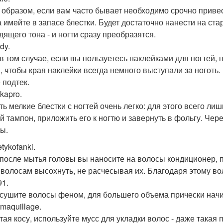
 образом, если вам часто бывает необходимо срочно привест
а имейте в запасе блестки. Будет достаточно нанести на ст
дящего тона - и ногти сразу преобразятся.
dy.
в том случае, если вы пользуетесь наклейками для ногтей,
м, чтобы края наклейки всегда немного выступали за ноготь.
 подтек.
kapro.
ть мелкие блестки с ногтей очень легко: для этого всего ли
й тампон, приложить его к ногтю и завернуть в фольгу. Чер
ы.
tykofanki.
 после мытья головы вы наносите на волосы кондиционер, п
 волосам высохнуть, не расчесывая их. Благодаря этому вол
91.
 сушите волосы феном, для большего объема прически начи
maquillage.
тая косу, используйте мусс для укладки волос - даже такая