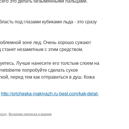
всего это делать безымянными пальцами.
ласть под глазами кубиками льда - это сразу
роблемной зоне лед. Очень хорошо сужают
 станет незаметным с этим средством.
уетесь. Лучше нанесите его толстым слоем на
Timetobeme попробуйте сделать сухое
кой, перед тем как отправиться в душ. Кожа
а
http://pricheska-makiyazh.ru-best.com/kak-delat-
ческу
,
Вечерние прически и макияж