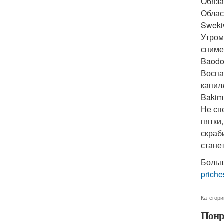
Обяза
Облас
Sweki
Утром
сниме
Baodo
Воспа
капил
Bakim
Не сп
пятки
скраб
стане
Больш
priche
Категори
Понр