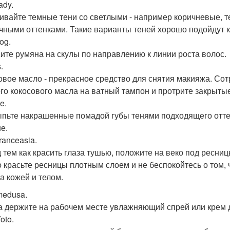
ady.
вайте темные тени со светлыми - например коричневые, т
чными оттенками. Такие варианты теней хорошо подойдут ка
og.
ите румяна на скулы по направлению к линии роста волос.
.
овое масло - прекрасное средство для снятия макияжа. Со
го кокосового масла на ватный тампон и протрите закрытые
e.
пьте накрашенные помадой губы тенями подходящего оттенк
е.
ranceasia.
 тем как красить глаза тушью, положите на веко под ресни
 красьте ресницы плотным слоем и не беспокойтесь о том, ч
за кожей и телом.
edusa.
а держите на рабочем месте увлажняющий спрей или крем д
oto.