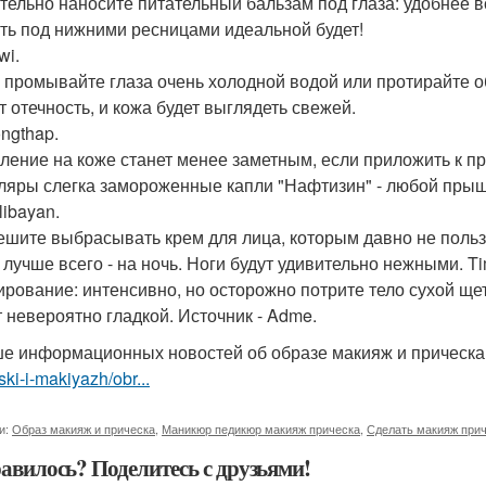
тельно наносите питательный бальзам под глаза: удобнее 
ть под нижними ресницами идеальной будет!
wi.
 промывайте глаза очень холодной водой или протирайте об
т отечность, и кожа будет выглядеть свежей.
ngthap.
ление на коже станет менее заметным, если приложить к п
ляры слегка замороженные капли "Нафтизин" - любой прыщ
libayan.
ешите выбрасывать крем для лица, которым давно не польз
, лучше всего - на ночь. Ноги будут удивительно нежными. 
ирование: интенсивно, но осторожно потрите тело сухой щет
т невероятно гладкой. Источник - Adme.
е информационных новостей об образе макияж и прическ
ski-i-makiyazh/obr...
и:
Образ макияж и прическа
,
Маникюр педикюр макияж прическа
,
Сделать макияж при
авилось? Поделитесь с друзьями!