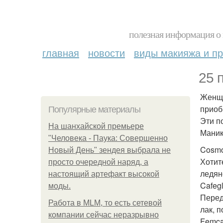
полезная информация о 
главная
новости
виды макияжа и пр
25 
Женщи
приоб
Популярные материалы
Эти п
На шанхайской премьере
Маник
"Человека - Паука: Совершенно
Cosmo
Новый День" зендея выбрала не
Хотит
просто очередной наряд, а
ледян
настоящий артефакт высокой
Cafeg
моды.
Перед
Работа в MLM, то есть сетевой
лак, 
компании сейчас неразрывно
Femca