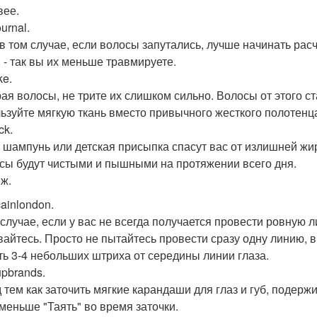
вее.
ournal.
в том случае, если волосы запутались, лучше начинать рас
 - так вы их меньше травмируете.
e.
ая волосы, не трите их слишком сильно. Волосы от этого с
ьзуйте мягкую ткань вместо привычного жесткого полотенца
ck.
 шампунь или детская присыпка спасут вас от излишней жи
осы будут чистыми и пышными на протяжении всего дня.
ж.
ainlondon.
 случае, если у вас не всегда получается провести ровную 
вайтесь. Просто не пытайтесь провести сразу одну линию, 
ть 3-4 небольших штриха от середины линии глаза.
pbrands.
 тем как заточить мягкие карандаши для глаз и губ, подерж
 меньше "Таять" во время заточки.