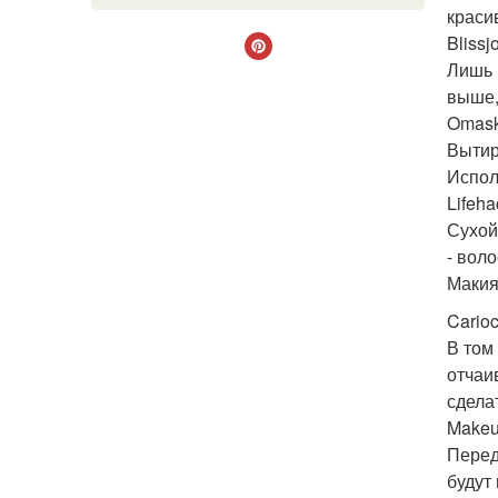
краси
Blissj
Лишь 
выше,
Omask
Вытир
Испол
Lifeha
Сухой
- вол
Макия
Carioc
В том
отчаи
сдела
Makeu
Перед
будут