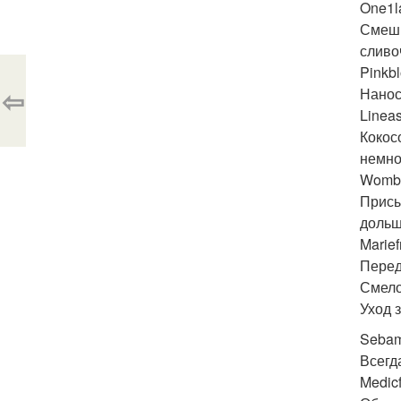
One1l
Смеши
сливо
Pinkbl
⇦
Нанос
Lineas
Кокос
немно
Womb
Присы
дольш
Marief
Перед
Смело
Уход 
Sebam
Всегд
Medicf