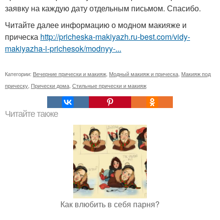
заявку на каждую дату отдельным письмом. Спасибо.
Читайте далее информацию о модном макияже и
прическа
http://pricheska-makiyazh.ru-best.com/vidy-
makiyazha-i-prichesok/modnyy-...
Категории:
Вечерние прически и макияж
,
Модный макияж и прическа
,
Макияж под
прическу
,
Прически дома
,
Стильные прически и макияж
Читайте также
Как влюбить в себя парня?