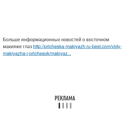
Больше информационных новостей о восточном
макияже глаз
http://pricheska-makiyazh.ru-best.com/vidy-
makiyazha-i-prichesok/makiyaz...