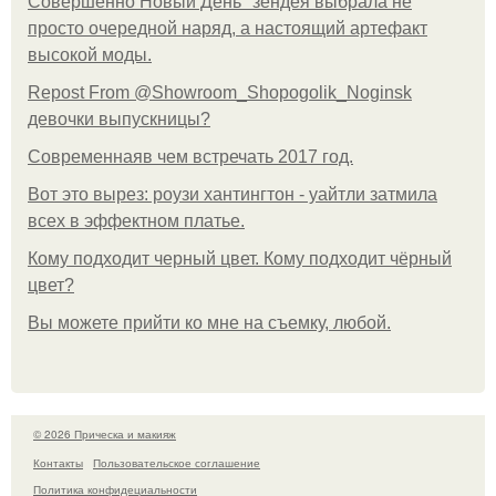
Совершенно Новый День" зендея выбрала не
просто очередной наряд, а настоящий артефакт
высокой моды.
Repost From @Showroom_Shopogolik_Noginsk
девочки выпускницы?
Современнаяв чем встречать 2017 год.
Вот это вырез: роузи хантингтон - уайтли затмила
всех в эффектном платьe.
Кому подходит черный цвет. Кому подходит чёрный
цвет?
Вы можете прийти ко мне на съемку, любой.
© 2026 Прическа и макияж
Контакты
Пользовательское соглашение
Политика конфидециальности