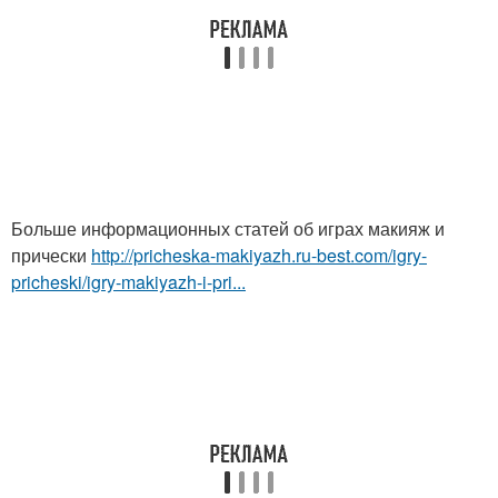
Больше информационных статей об играх макияж и
прически
http://pricheska-makiyazh.ru-best.com/igry-
pricheski/igry-makiyazh-i-pri...