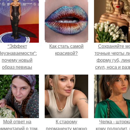
"Эффект
Как стать самой
Сохраняйте м
еузнаваемости":
красивой?
точные черты ли
почему новый
форму губ, ли
образ певицы
скул, носа и раз
вызвал споры о
глаз.
гранях
возможного?
Мой ответ на
К старому
Челка - шторк
омментарий о том,
перманенту можно
кому подходит, 