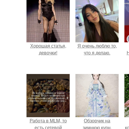
Хорошая статья,
Я очень люблю то,
девочки!
что я делаю.
Н
Работа в MLM, то
Обзорчик на
есть сетевой
зимнюю курн.
к