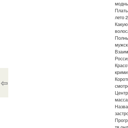
модны
Плать
лето 
Какую
волос
Полны
мужск
Взаим
Россия
Красо
крими
Корот
⇦
смотр
Центр
масса
Назва
застр
Прогр
тв онл