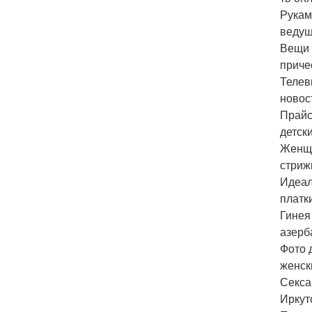
Рукам
ведущ
Вещи 
приче
Телев
новос
Прайс
детск
Женщи
стриж
Идеал
платк
Гинея
азерб
Фото 
женск
Секса
Иркут