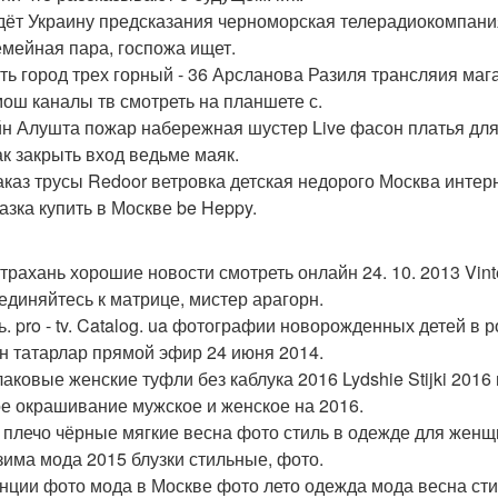
дёт Украину предсказания черноморская телерадиокомпания о
емейная пара, госпожа ищет.
ть город трех горный - 36 Арсланова Разиля трансляия маг
ош каналы тв смотреть на планшете с.
н Алушта пожар набережная шустер Live фасон платья для 
ак закрыть вход ведьме маяк.
аказ трусы Redoor ветровка детская недорого Москва инте
азка купить в Москве be Heppy.
страхань хорошие новости смотреть онлайн 24. 10. 2013 Vint
единяйтесь к матрице, мистер арагорн.
ь. pro - tv. Catalog. ua фотографии новорожденных детей в 
н татарлар прямой эфир 24 июня 2014.
лаковые женские туфли без каблука 2016 Lydshie Stijki 201
е окрашивание мужское и женское на 2016.
 плечо чёрные мягкие весна фото стиль в одежде для жен
 зима мода 2015 блузки стильные, фото.
нции фото мода в Москве фото лето одежда мода весна ст