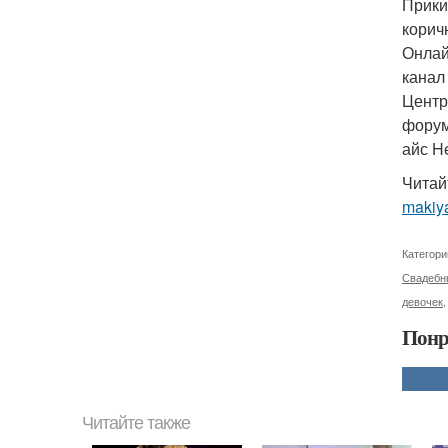
Прики
корич
Онлай
канал
Центр
форум
айс H
Читай
makiya
Категори
Свадебн
девочек
Понр
Читайте также