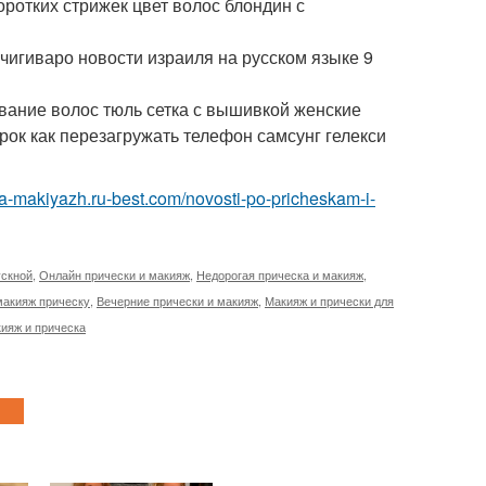
ротких стрижек цвет волос блондин с
чигиваро новости израиля на русском языке 9
вание волос тюль сетка с вышивкой женские
рок как перезагружать телефон самсунг гелекси
ska-makiyazh.ru-best.com/novosti-po-pricheskam-i-
ускной
,
Онлайн прически и макияж
,
Недорогая прическа и макияж
,
макияж прическу
,
Вечерние прически и макияж
,
Макияж и прически для
ияж и прическа