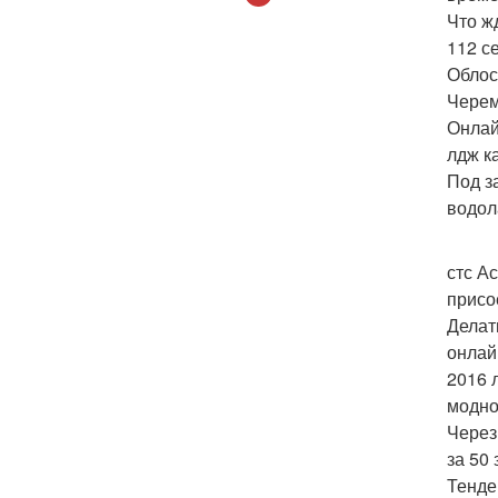
Что ж
112 с
Облос
Черем
Онлай
лдж к
Под з
водол
стс А
присо
Делат
онлай
2016 
модно
Через
за 50
Тенде