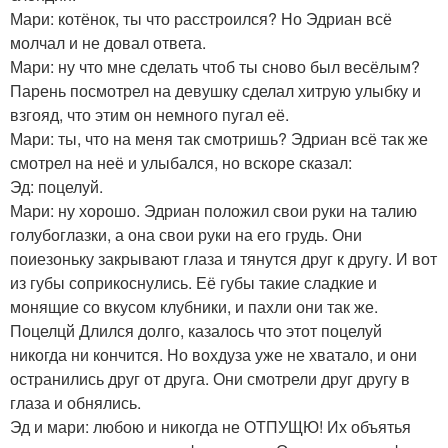
Мари: котёнок, ты что расстроился? Но Эдриан всё
молчал и не довал ответа.
Мари: ну что мне сделать чтоб ты сново был весёлым?
Парень посмотрел на девушку сделал хитрую улыбку и
взгояд, что этим он немного пугал её.
Мари: ты, что на меня так смотришь? Эдриан всё так же
смотрел на неё и улыбался, но вскоре сказал:
Эд: поцелуй.
Мари: ну хорошо. Эдриан положил свои руки на талию
голубоглазки, а она свои руки на его грудь. Они
поиезоньку закрывают глаза и тянутся друг к другу. И вот
из губы соприкоснулись. Её губы такие сладкие и
монящие со вкусом клубники, и пахли они так же.
Поцелцй Длился долго, казалось что этот поцелуй
никогда ни кончится. Но вохдуза уже не хватало, и они
остранились друг от друга. Они смотрели друг другу в
глаза и обнялись.
Эд и мари: любою и никогда не ОТПУЩЮ! Их объятья