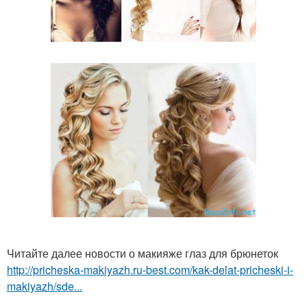
Читайте далее новости о макияже глаз для брюнеток
http://pricheska-makiyazh.ru-best.com/kak-delat-pricheski-i-
makiyazh/sde...