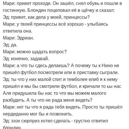
Мари: привет проходи. Он зашёл, снял обувь и пошли в
гостинную. Блондин поцеловал её в щёчку и сказал:
Эд: привет, как дела у моей, принцессы?
Мари: у твоей принцессы всё хорошо - улыбаясь
ответила она.
Мари: Эдриан.
Эд: да.
Мари: можно щадать вопрос?
Эд: конечно, задавай.
Мари: а что ты сдесь делаешь? А почему ты к Нино не
пришёл футбол посмотрели или в приставку сыграли.
Эд: ты что у них малой спит и темболее елиб я к нему
пришёл и мы бы смотрели футбол, и кричали то ьы нас
Аля придушила бы нас то что мы можем малого
разбудить. А ты что не рада меня видеть?
Мари: нет ты что я рада тебя видеть. Просто ты пришёл
нердиданно мог бы и позвонить.
Эд: эээх сюрприз хотел сделать - грустно ответил
блондин.