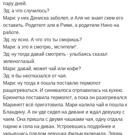
пару дней.
Эд: а что случилось?
Мари: у них Дениска заболел, и Аля не знает скем его
оставить. Родителт али в Риме, а родители Нино на
работе.
Эд: ну ясно. А что это ты сморишь?
Мари: а это я смотрю,, мстители".
Эд: ну тогда давай смотреть - улыбаясь сказал
зеленоглазый.
Мари: давай, может чай или кофе?
Эд: я бы неотказался от чая.
Мари: ну тогда я пошла поставлю термопот
ращогреваться. И синивалоса отрпавилась на кухею.
Брюнетка поставила термопот, а пока он разогревался
Маринетт всё приготовила. Мари налила чай и пошла к
Бландину. А он уде сидел на диване и ждал девушку с
чаем. Она пришла с двумя чашками чая, одну отдала
парню и села на диван. Устроевшись поудобнее и
укрывшись пледом девушка фильм включила. Эдрин