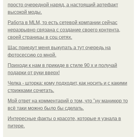
просто очередной наряд, а настоящий артефакт
высокой моды.
Работа в MLM, то есть сетевой компании сейчас
неразрывно связана с создание своего контента,
своей страницы в соц сетях.
Щас приедут меня выкупать а тут очередь на
фотосессию со мной.
Приходи к нам в прикиде в стиле 90 х и получай
подарки от руки вверх!
Челка - шторка: кому подходит, как носить и с какими
стрижками сочетать.
Мой ответ на комментарий о том, что "ну маникюр то
всё таки можно было бы сделать.
Интересные факты о красоте, которые я узнала в
питере.