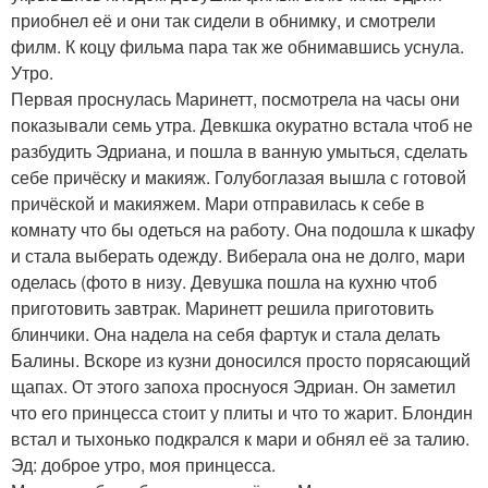
приобнел её и они так сидели в обнимку, и смотрели
филм. К коцу фильма пара так же обнимавшись уснула.
Утро.
Первая проснулась Маринетт, посмотрела на часы они
показывали семь утра. Девкшка окуратно встала чтоб не
разбудить Эдриана, и пошла в ванную умыться, сделать
себе причёску и макияж. Голубоглазая вышла с готовой
причёской и макияжем. Мари отправилась к себе в
комнату что бы одеться на работу. Она подошла к шкафу
и стала выберать одежду. Виберала она не долго, мари
оделась (фото в низу. Девушка пошла на кухню чтоб
приготовить завтрак. Маринетт решила приготовить
блинчики. Она надела на себя фартук и стала делать
Балины. Вскоре из кузни доносился просто порясающий
щапах. От этого запоха проснуося Эдриан. Он заметил
что его принцесса стоит у плиты и что то жарит. Блондин
встал и тыхонько подкрался к мари и обнял её за талию.
Эд: доброе утро, моя принцесса.