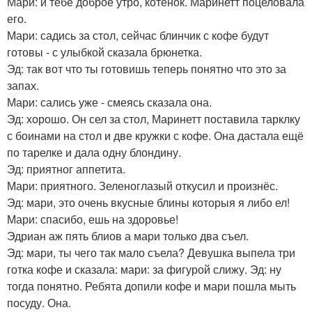
Мари: и тебе доброе утро, котёнок. Маринетт поцеловала
его.
Мари: садись за стол, сейчас блинчик с кофе будут
готовы - с улыбкой сказала брюнетка.
Эд: так вот что ты готовишь теперь понятно что это за
запах.
Мари: сались уже - смеясь сказала она.
Эд: хорошо. Он сел за стол, Маринетт поставила тарклку
с боинами на стол и две кружки с кофе. Она дастала ещё
по тарелке и дала одну блондину.
Эд: приятног аппетита.
Мари: приятного. Зеленоглазый откусил и произнёс.
Эд: мари, это очень вкусные блины которыя я либо ел!
Мари: спасибо, ешь на здоровье!
Эдриан аж пять блиов а мари только два съел.
Эд: мари, ты чего так мало съела? Девушка выпела три
готка кофе и сказала: мари: за фигурой слижу. Эд: ну
тогда понятно. Ребята допили кофе и мари пошла мыть
посуду. Она.