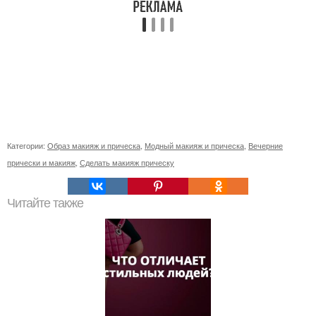
Категории:
Образ макияж и прическа
,
Модный макияж и прическа
,
Вечерние
прически и макияж
,
Сделать макияж прическу
Читайте также