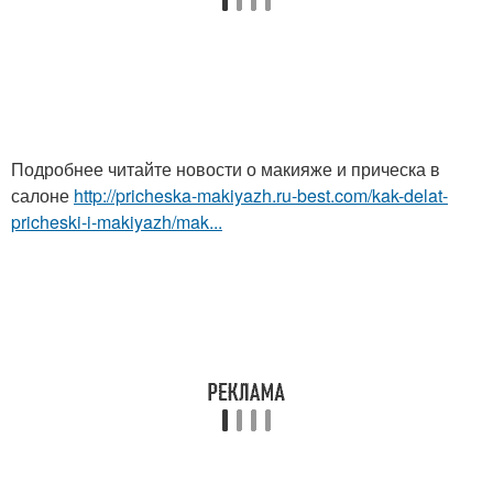
Подробнее читайте новости о макияже и прическа в
салоне
http://pricheska-makiyazh.ru-best.com/kak-delat-
pricheski-i-makiyazh/mak...