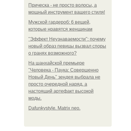
Прическа - не просто волосы, а
мощный инструмент вашего стиля!
Мужской гардероб: 6 вещей,
которые нравятся женщинам
"Эффект Неузнаваемости": почему
новый образ певицы вызвал споры
о гранях возможного?
На шанхайской премьере
"Человека - Паука: Совершенно
Новый День" зендея выбрала не
просто очередной наряд, а
настоящий артефакт высокой
моды.
Dafunkystyle. Matrix neo.