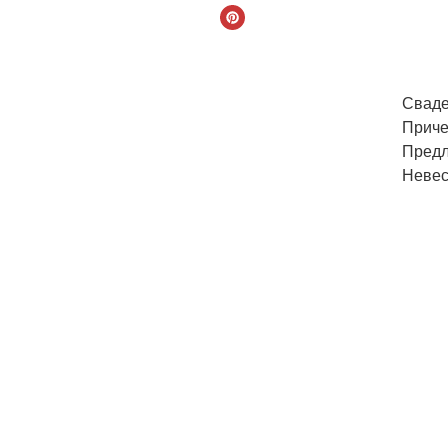
Сваде
Приче
Предл
Невест