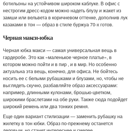
ботильоны на устойчивом широком каблуке. В офис с
нестрогим дресс-кодом можно надеть блузу и жакет из
замши или вельвета в коричневом оттенке, дополнив лук
казаками в тон — образ в стиле буржуа 70-х готов.
Черная макси-юбка
Черная юбка макси — самая универсальная вещь в
гардеробе. Это как «маленькое черное платье», в
котором можно пойти и в пир , и в мир. Но особенно
актуальна эта вещь, конечно, для офиса. Не бойтесь
носить ее с белыми рубашками и блузами, но, чтобы не
выглядеть скучно, разбавляйте образ аксессуарами:
например, длинными кулонами, брошью-цветком,
широкими браслетами на обе руки. Также сюда подойдет
широкий ремень или два тонких ремня.
Еще один вариант стилизации — заменить рубашку на
жилетку в тон юбки. Образ по-прежнему останется
деловым, но станет интереснее и смелее.