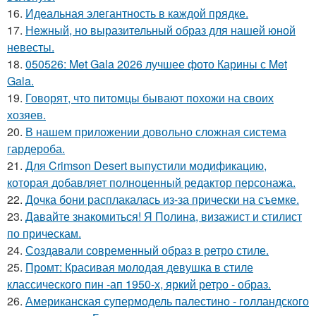
16.
Идеальная элегантность в каждой прядке.
17.
Нежный, но выразительный образ для нашей юной
невесты.
18.
050526: Met Gala 2026 лучшее фото Карины с Met
Gala.
19.
Говорят, что питомцы бывают похожи на своих
хозяев.
20.
В нашем приложении довольно сложная система
гардероба.
21.
Для Crimson Desert выпустили модификацию,
которая добавляет полноценный редактор персонажа.
22.
Дочка бони расплакалась из-за прически на съемке.
23.
Давайте знакомиться! Я Полина, визажист и стилист
по прическам.
24.
Создавали современный образ в ретро стиле.
25.
Промт: Красивая молодая девушка в стиле
классического пин -ап 1950-х, яркий ретро - образ.
26.
Американская супермодель палестино - голландского