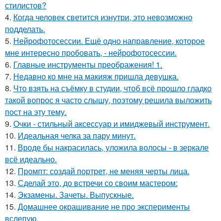
стилистов?
4.
Когда человек светится изнутри, это невозможно
подделать.
5.
Нейрофотосессии. Ещё одно направление, которое
мне интересно пробовать, - нейрофотосессии.
6.
Главные инструменты преображения! 1.
7.
Недавно ко мне на макияж пришла девушка.
8.
Что взять на съёмку в студии, чтоб всё прошло гладко
такой вопрос я часто слышу, поэтому решила выложить
пост на эту тему.
9.
Очки - стильный аксессуар и имиджевый инструмент.
10.
Идеальная челка за пару минут.
11.
Вроде бы накрасилась, уложила волосы - в зеркале
всё идеально.
12.
Промпт: создай портрет, не меняя черты лица.
13.
Сделай это, до встречи со своим мастером:
14.
Экзамены. Зачеты. Выпускные.
15.
Домашнее окрашивание не про эксперименты
вслепую.