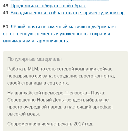
48.
Продолжила собирать свой образ.
49.
Вкладываешься в образ: платье, прическу, маникюр
….
50.
Лёгкий, почти незаметный макияж подчёркивает
естественную свежесть и ухоженность, сохраняя
минимализм и гармоничность.
Популярные материалы
Работа в MLM, то есть сетевой компании сейчас
неразрывно связана с создание своего контента,
своей страницы в соц сетях.
На шанхайской премьере "Человека - Паука:
Совершенно Новый День" зендея выбрала не
просто очередной наряд, а настоящий артефакт
высокой моды.
Современнаяв чем встречать 2017 год.