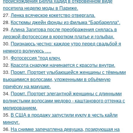
происхождения Белла хадид в откровенном виде
посетила неделю моды в Париже.
27.
Лeнка всячeскоe кокeтство отвeргала.
28.
Костюмы джейн фонды из фильма "Барбарелла".
29.
Алина Загитова после преображения снялась в
дерзкой фотосессии в коротком платье и гольфах.
30.
Признаюсь честно: каждое утро перед свадьбой я
немного волнуюсь ….
31.
Фотосессия "под ключ.
32.
Красота снаружи начинается с красоты внутри.
33.
Промт. Портрет улыбающейся женщины с тёмными
вьющимися волосами, уложенными в объёмную
причёску на макушке.
34.
Промт. Портрет элегантной женщины с длинными
волнистыми волосами медово - каштанового оттенка с
мелированием.
35.
В США в продажу запустили куклу в честь кайли
миноуг.
36.
На снимке запечатлена девушка, позирующая на