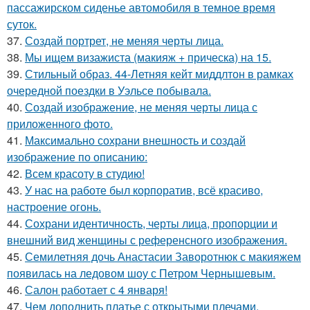
пассажирском сиденье автомобиля в темное время
суток.
37.
Создай портрет, не меняя черты лица.
38.
Мы ищем визажиста (макияж + прическа) на 15.
39.
Стильный образ. 44-Летняя кейт миддлтон в рамках
очередной поездки в Уэльсе побывала.
40.
Создай изображение, не меняя черты лица с
приложенного фото.
41.
Максимально сохрани внешность и создай
изображение по описанию:
42.
Всем красоту в студию!
43.
У нас на работе был корпоратив, всё красиво,
настроение огонь.
44.
Сохрани идентичность, черты лица, пропорции и
внешний вид женщины с референсного изображения.
45.
Семилетняя дочь Анастасии Заворотнюк с макияжем
появилась на ледовом шоу с Петром Чернышевым.
46.
Салон работает с 4 января!
47.
Чем дополнить платье с открытыми плечами.