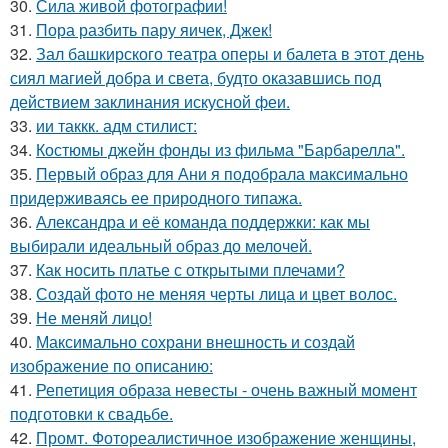
30.
Сила живой фотографии!
31.
Пора разбить пару яичек, Джек!
32.
Зал башкирского театра оперы и балета в этот день
сиял магией добра и света, будто оказавшись под
действием заклинания искусной феи.
33.
ии таккк. адм стилист:
34.
Костюмы джейн фонды из фильма "Барбарелла".
35.
Первый образ для Ани я подобрала максимально
придерживаясь ее природного типажа.
36.
Александра и её команда поддержки: как мы
выбирали идеальный образ до мелочей.
37.
Как носить платье с открытыми плечами?
38.
Создай фото не меняя черты лица и цвет волос.
39.
Не меняй лицо!
40.
Максимально сохрани внешность и создай
изображение по описанию:
41.
Репетиция образа невесты - очень важный момент
подготовки к свадьбе.
42.
Промт. Фотореалистичное изображение женщины,