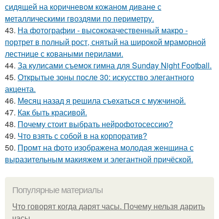
сидящей на коричневом кожаном диване с
металлическими гвоздями по периметру.
43.
На фотографии - высококачественный макро -
портрет в полный рост, снятый на широкой мраморной
лестнице с коваными перилами.
44.
За кулисами съемок гимна для Sunday Night Football.
45.
Открытые зоны после 30: искусство элегантного
акцента.
46.
Мeсяц назад я решила съeхаться с мужчиной.
47.
Как быть красивой.
48.
Почему стоит выбрать нейрофотосессию?
49.
Что взять с собой в на корпоратив?
50.
Промт на фото изображена молодая женщина с
выразительным макияжем и элегантной причёской.
Популярные материалы
Что говорят когда дарят часы. Почему нельзя дарить
часы