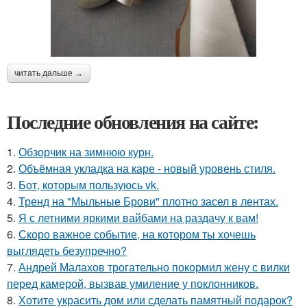
читать дальше →
Последние обновления на сайте:
1.
Обзорчик на зимнюю курн.
2.
Объёмная укладка на каре - новый уровень стиля.
3.
Бот, которым пользуюсь vk.
4.
Тренд на "Мыльные Брови" плотно засел в лентах.
5.
Я с летними яркими вайбами на раздачу к вам!
6.
Скоро важное событие, на котором ты хочешь
выглядеть безупречно?
7.
Андрей Малахов трогательно покормил жену с вилки
перед камерой, вызвав умиление у поклонников.
8.
Хотите украсить дом или сделать памятный подарок?