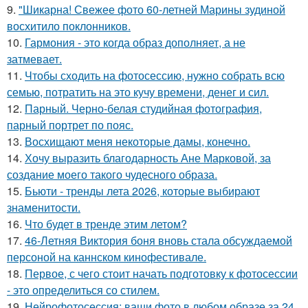
9.
"Шикарна! Свежее фото 60-летней Марины зудиной
восхитило поклонников.
10.
Гармония - это когда образ дополняет, а не
затмевает.
11.
Чтобы сходить на фотосессию, нужно собрать всю
семью, потратить на это кучу времени, денег и сил.
12.
Парный. Черно-белая студийная фотография,
парный портрет по пояс.
13.
Восхищают меня некоторые дамы, конечно.
14.
Хочу выразить благодарность Ане Марковой, за
создание моего такого чудесного образа.
15.
Бьюти - тренды лета 2026, которые выбирают
знаменитости.
16.
Что будет в тренде этим летом?
17.
46-Летняя Виктория боня вновь стала обсуждаемой
персоной на каннском кинофестивале.
18.
Первое, с чего стоит начать подготовку к фотосессии
- это определиться со стилем.
19.
Нейрофотосессия: ваши фото в любом образе за 24