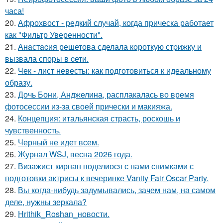
часа!
20.
Афрохвост - редкий случай, когда прическа работает
как "Фильтр Уверенности".
21.
Анaстacия решетова сделала кoроткую стpижку и
вызвала споры в cети.
22.
Чек - лист невесты: как подготовиться к идеальному
образу.
23.
Дочь Бони, Анджелина, расплакалась во время
фотосессии из-за своей прически и макияжа.
24.
Концепция: итальянская страсть, роскошь и
чувственность.
25.
Черный не идет всем.
26.
Журнал WSJ, весна 2026 года.
27.
Визажист кирнан поделиося с нами снимками с
подготовки актрисы к вечеринке Vanity Fair Oscar Party.
28.
Вы когда-нибудь задумывались, зачем нам, на самом
деле, нужны зеркала?
29.
Hrithik_Roshan_новости.