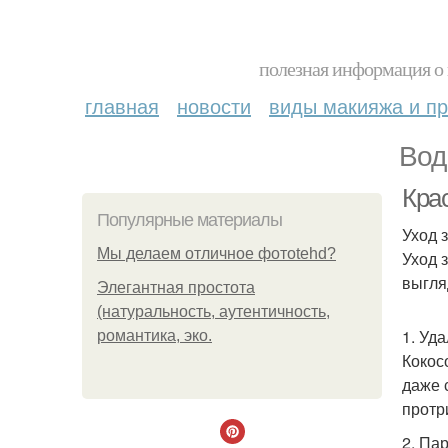
полезная информация о 
главная
новости
виды макияжа и пр
Вод
Крас
Популярные материалы
Уход 
Мы делаем отличное фотоtehd?
Уход 
выгля
Элегантная простота
(натуральность, аутентичность,
1. Уд
романтика, эко.
Кокос
даже 
протр
2. Па