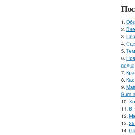
Пос
1.
Обз
2.
Вне
3.
Сва
4.
Сце
5.
Тем
6.
Нов
подче
7.
Кра
8.
Как
9.
Mat
Burnin
10.
Хо
11.
В 
12.
Ма
13.
25
14.
По