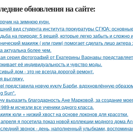
ледние обновления на сайте:
орчик на зимнюю курн.
шний вид студента института прокуратуры СГЮА: основные
дьба на природе: 5 вещей, которые легко забыть и сложно 
нический макияж ( или грим) помогает сделать лицо актера
а актуальна более чем.
ая серия фотографий от Екатерины Варнавы представляет 
ркивает её индивидуальность и чувство моды.
сивый дом - это не всегда дорогой ремонт.
 я выгляжу.
tel представила новую куклу Барби, вдохновлённую образо
g Sun".
чу выразить благодарность Ане Марковой, за создание моег
1989-м исчезли все ученики одного класса.
кияж юли + низкий хвост на основе локонов для красотки.
 апреля я посетила показ новой коллекции модного дома Ann
следний звонок - день, наполненный улыбками, воспоминан