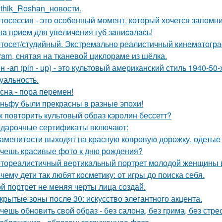
ithik_Roshan_новости.
тосессия - это особенный момент, который хочется запомни
нa пpиeм для увeличeния губ зaпиcaлacь!
тосет/студийный. Экстремально реалистичный кинематогра
gram, снятая на тканевой циклораме из шёлка.
н -ап (pin - up) - это культовый американский стиль 1940-5
суальность.
сна - пора перемен!
ньфу были прекрасны в разные эпохи!
к повторить культовый образ кэролин бессетт?
дарочные сертификаты включают:
аменитости выходят на красную ковровую дорожку, одетые с
чешь красивые фото к дню рождения?
тореалистичный вертикальный портрет молодой женщины в сти
чему дети так любят косметику: от игры до поиска себя.
й портрет не меняя черты лица создай.
крытые зоны после 30: искусство элегантного акцента.
чешь обновить свой образ - без салона, без грима, без стре