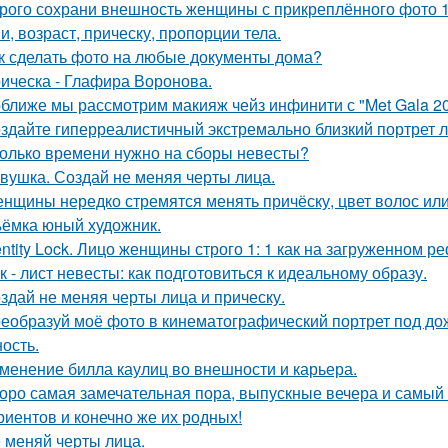
рого сохрани внешность женщины с прикреплённого фото 1: 1
и, возраст, прическу, пропорции тела.
к сделать фото на любые документы дома?
ическа - Глафира Воронова.
ближе мы рассмотрим макияж чейз инфинити с "Met Gala 20
здайте гиперреалистичный экстремально близкий портрет л
олько времени нужно на сборы невесты?
вушка. Создай не меняя черты лица.
нщины нередко стремятся менять причёску, цвет волос или
ёмка юный художник.
entity Lock. Лицо женщины строго 1: 1 как на загруженном 
к - лист невесты: как подготовиться к идеальному образу.
здай не меняя черты лица и прическу.
еобразуй моё фото в кинематографический портрет под дож
ость.
менение билла каулиц во внешности и карьера.
оро самая замечательная пора, выпускные вечера и самый 
риентов и конечно же их родных!
 меняй черты лица.