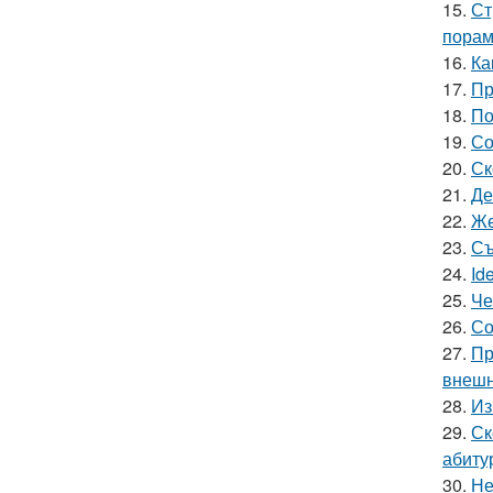
15.
Ст
порам
16.
Ка
17.
Пр
18.
По
19.
Со
20.
Ск
21.
Де
22.
Же
23.
Съ
24.
Id
25.
Че
26.
Со
27.
Пр
внешн
28.
Из
29.
Ск
абиту
30.
Не