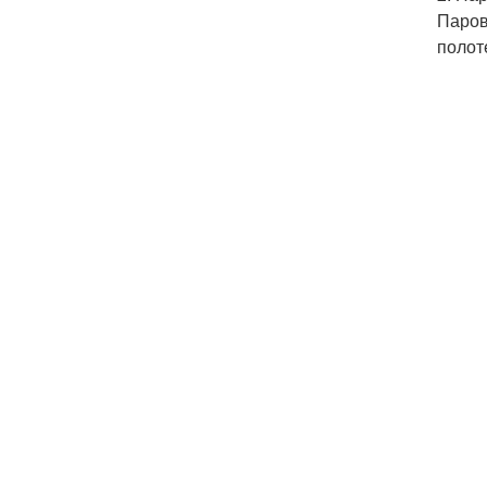
Паров
полот