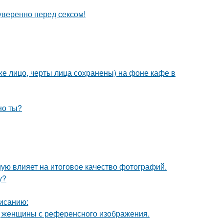
уверенно перед сексом!
е лицо, черты лица сохранены) на фоне кафе в
но ты?
мую влияет на итоговое качество фотографий.
у?
исанию:
д женщины с референсного изображения.