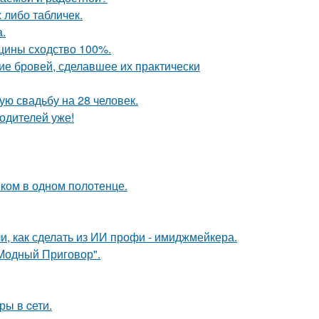
х либо табличек.
а.
щины сходство 100%.
ие бровей, сделавшее их практически
ую свадьбу на 28 человек.
одителей уже!
ком в одном полотенце.
и, как сделать из ИИ профи - имиджмейкера.
"Модный Приговор".
ры в cети.