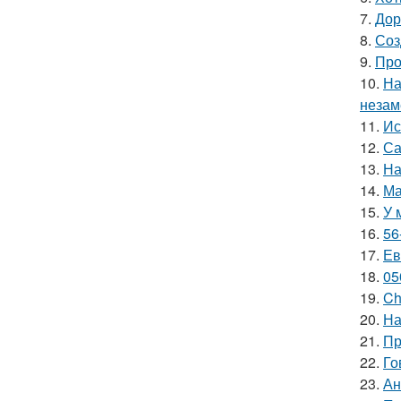
7.
Дор
8.
Соз
9.
Про
10.
На
незам
11.
Ис
12.
Са
13.
На
14.
Ма
15.
У 
16.
56
17.
Ев
18.
05
19.
Ch
20.
На
21.
Пр
22.
Го
23.
Ан