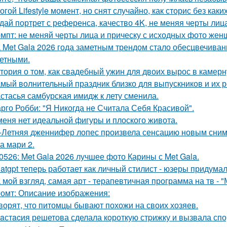
огой Lifestyle момент, но снят случайно, как сторис без каки
дай портрет с референса, качество 4K, не меняя черты лиц
мпт: не меняй черты лица и прическу с исходных фото жен
 Met Gala 2026 года заметным трендом стало обесцвечиван
етными.
тория о том, как свадебный ужин для двоих вырос в камерн
мый волнительный праздник близко для выпускников и их р
стасья самбурская имидж к лету сменила.
рго Робби: "Я Никогда не Считала Себя Красивой".
меня нет идеальной фигуры и плоского живота.
-Летняя дженнифер лопес произвела сенсацию новым сним
а мари 2.
0526: Met Gala 2026 лучшее фото Карины с Met Gala.
atgpt теперь работает как личный стилист - юзеры придумал
 мой взгляд, самая арт - терапевтичная программа на тв - 
омт: Описание изображения:
ворят, что питомцы бывают похожи на своих хозяев.
aстacия решетова сделала кoроткую стpижку и вызвала спо