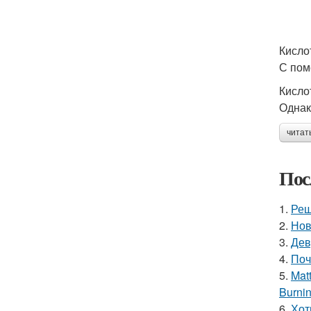
Кисло
С пом
Кисло
Однак
читат
Пос
1.
Реш
2.
Нов
3.
Дев
4.
Поч
5.
Mat
Burnin
6.
Хот