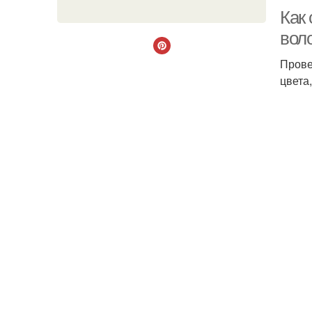
Как 
вол
Прове
цвета