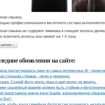
тная смывка.
ощью профессионального кислотного состава выполняется
тная смывка не содержит аммиака и очищает волосы делик
о осветлить волосы она сможет на 1-3 тона.
ь дальше →
ледние обновления на сайте:
ила протестировать один из самых интересных AI - промтов
ая стильная стрижка - легко и уверенно.
ушка. Создай фото черты лица и цвет волос не менять.
ему свадебный макияж должен быть стойким и фотогеничн
tel представила новую куклу Барби, вдохновлённую образо
g Sun".
ите, чтобы ваша семейная фотосессия получилась незабы