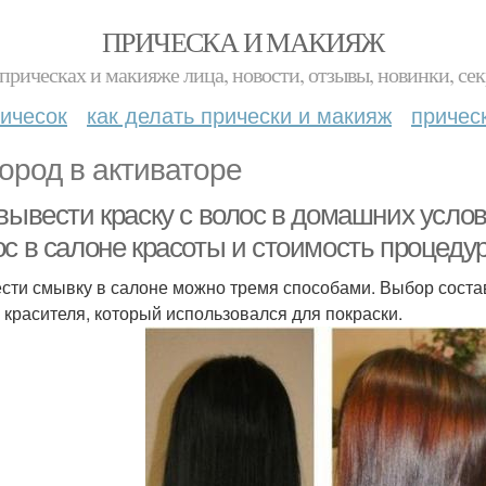
ПРИЧЕСКА И МАКИЯЖ
прическах и макияже лица, новости, отзывы, новинки, сек
ичесок
как делать прически и макияж
причес
ород в активаторе
вывести краску с волос в домашних услов
ос в салоне красоты и стоимость процеду
сти смывку в салоне можно тремя способами. Выбор состав
, красителя, который использовался для покраски.