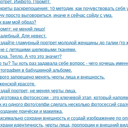
ртрет. Иифото. Промпт.
креты раскрепощения: 10 методик, как почувствовать себя 
чу просто выговориться, иначе я сейчас сойду с ума.
к вам мой образ?
омпт: не меняй лицо!
адебный. Для невест.
здайте гламурный портрет молодой женщины до талии (то ж
не с летящими шелковыми тканями.
сна. Тепло. А что это значит?
о ты? Ты хоть раз задавала себе вопрос - чего хочешь имен
тография в бабушкиной альбоме.
рого запрещено менять черты лица и внешность.
женской красоте.
здай портрет, не меняя черты лица.
дготовка к фотосессии - это ключевой этап, который напря
к из одного фото/селфи сделать несколько фотосессий сраз
Создание причёски и макияжа.
ксимально сохрани внешность и создай изображение по оп
храни идентичность, черты лица, пропорции и внешний ви