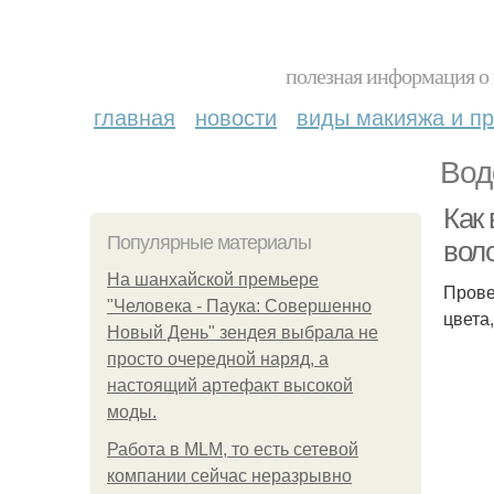
полезная информация о 
главная
новости
виды макияжа и пр
Вод
Как 
Популярные материалы
вол
На шанхайской премьере
Прове
"Человека - Паука: Совершенно
цвета
Новый День" зендея выбрала не
просто очередной наряд, а
настоящий артефакт высокой
моды.
Работа в MLM, то есть сетевой
компании сейчас неразрывно