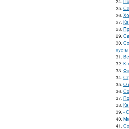
24.
По
25.
Се
26.
Хо
27.
Ка
28.
Пр
29.
Св
30.
Со
пусты
31.
Ве
32.
Кт
33.
Фо
34.
Ст
35.
О 
36.
Со
37.
По
38.
Ка
39.
- 
40.
Ма
41.
Со