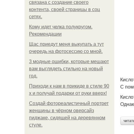
связана с создание своего
контента, своей страницы в соц
сетях.
Кому идет челка полукругом.
Рекомендации
Щас приедут меня выкупать а тут
очередь на фотосессию со мной.
3 модные ошибки, которые мешают
вам выглядеть стильно на новый
год.
Кисло
С пом
Приходи к нам в прикиде в стиле 90
х и получай подарки от руки вверх!
Кисло
Однак
Создай фотореалистичный портрет
женщины в чёрном оверсайз
пиджаке, сидящей на деревянном
читат
стуле.