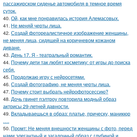
пассажирском сиденье автомобиля в темное время
суток.
40.
Ой, как мне понравилась история Алемасовых.
41.
Не меняй черты лица.
42.
Создай фотореалистичное изображение женщины,
не меняя лица, сидящей на коричневом кожаном
диване.
43.
День 17. Я - театральный романтик.
44.
Почему дети так любят косметику: от игры до поиска
себя.
45.
Продолжаю игру с нейросетями.
46.
Создай фотографию, не меняя черты лица.
47.
Почему стоит выбрать нейрофотосессию?
48.
Дочь гвинет пэлтроу повторила модный образ
актрисы 29-летней давности.
49.
Вкладываешься в образ: платье, прическу, маникюр
….
50.
Промт: Не меняя внешности женщины с фото, перед
нами элегантный и загадочный образ с глубиной и