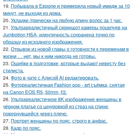
19.
Побывала в Европе и примерила новый имидж за 10
минут, не выходя из дома.
20.
Укладки /прически на любую длину волос за 1 час.
21.
Ультрареалистичный скриншот камеры поцелуев на
Jumbotron НБА, идентичность сохранена точно по
образцу из исходного изображения.
22.
Отрывок из новой главы о готовности к переменам в
жизни … нет, мы к ним никогда не готовы.
23.
Ошибки в подготовке, которые выдают невесту без
стилиста.
24.
Фото в чате с Алисой AI редактировать.
25.
Фотореалистичная Fashion pop - art съёмка, снятая
на Canon EOS R5, 50mm, f/2.
26.
Ультрареалистичное 8K изображение женщины в
чёрном платье со шнуровкой из страз на спине,
повернувшейся через плечо.
27.
Портрет женщины по пояс, строго в анфас.
28.
Кадр по пояс.