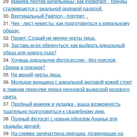
29.
Макияж против капельницы: как Instagram - тренды
сталкиваются с реальной родовой палатой.
30.
Вертикальный Fashion - портрет, .
31.
Чек - лист невесты: как подготовиться к идеальному
образу.
32.
Промт: Создай не меняя черты лица.
33.
Заставь всех обернуться: как выбрать идеальный
образ для нового года?
34.
Хочешь идеальную фотосессию - без поисков,
сборов и поездок?
35.
Не меняй черты лица.
36.
Молодая женщина с идеальной матовой кожей стоит
в темном переулке перед неоновой вывеской розового
цвета.
37.
Пробный макияж и укладка - ваша возможность
тщательно подготовиться к свадебному дню.
38.
Полный фотосет с новым образом Ананьи для
свадьбы друзей.
39.
На снимке запечатлена девушка, позирующая на