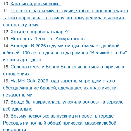
10.
Как выглядеть моложе.
11.
Что взять на съёмку в студии, чтоб всё прошло гладко
такой вопрос я часто слышу, поэтому решила выложить
пост на эту тему.
12.
Хотите попробовать каре?
13.
Нежность. Легкость. Аккуратность.
14.
Втренде. В 2026 году мир моды отмечает двойной
юбилей: 100 лет со дня выхода романа "Великий Гэтсби"
и стиля арт - деко.
15.
Селена гомес и Бенни Бланко испытывают кризис в
отношениях.
16.
На Met Gala 2026 года заметным трендом стало
обесцвечивание бровей, сделавшее их практически
незаметными.
17.
Вроде бы накрасилась, уложила волосы - в зеркале
всё идеально.
18.
Возьму несколько выпускниц и невест в городе
Россошь на полный образ) прическа, макияж любой
сложности.