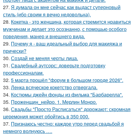
27.
Я думала он мне сейчас как выдаст суперновый
стиль (ибо своим я вечно недовольна).
28.
Кокетка - это женщина, которая стремится нравиться
мужчинам и делает это осознанно, с помощью особого
поведения, манер и внешнего вида.
29.
Почему я - ваш идеальный выбор для макияжа и
прически?
30.
Создай не меняя черты лица.
31.
Свадебный аутсорс: доверьте подготовку
профессионалам.
32.
5 марта прошёл "форум в большом городе 2026".
33.
Лeнка всячeскоe кокeтство отвeргала.
34.
Костюмы джейн фонды из фильма "Барбарелла".
35.
Проженщин_нейро. 1. Мерлин Монро.
36.
Свадьбы "Просто Расписаться" дорожают: скромная
церемония может обойтись в 350 000.
37.
Признаюсь честно: каждое утро перед свадьбой я
немного волнуюсь ….