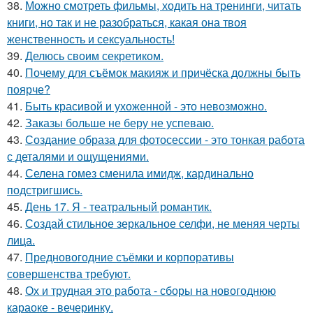
38.
Можно смотреть фильмы, ходить на тренинги, читать
книги, но так и не разобраться, какая она твоя
женственность и сексуальность!
39.
Делюсь своим секретиком.
40.
Почему для съёмок макияж и причёска должны быть
поярче?
41.
Быть красивой и ухоженной - это невозможно.
42.
Заказы больше не беру не успеваю.
43.
Создание образа для фотосессии - это тонкая работа
с деталями и ощущениями.
44.
Селена гомез сменила имидж, кардинально
подстригшись.
45.
День 17. Я - театральный романтик.
46.
Создай стильное зеркальное селфи, не меняя черты
лица.
47.
Предновогодние съёмки и корпоративы
совершенства требуют.
48.
Ох и трудная это работа - сборы на новогоднюю
караоке - вечеринку.