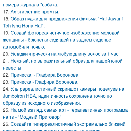
номера журнала "собака.
17.
Ах эти летние промты.
18.
Образ пуджи для продвижения фильма "Hai Jawani
Toh Ishq Hona Hai".
19.
Создай фотореалистичное изображение молодой
женщины - брюнетки сидящей на заднем сиденье
автомобиля ночью.
20.
Укладки /прически на любую длину волос за 1 час.
21.
Нежный, но выразительный образ для нашей юной
невесты.
22.
Прическа, - Глафира Воронова.
23.
Прическа - Глафира Воронова.
24.
Ультрареалистичный скриншот камеры поцелуев на
Jumbotron НБА, идентичность сохранена точно по
образцу из исходного изображения.
25.
На мой взгляд, самая арт - терапевтичная программа
на тв - "Модный Приговор".
26.
Создайте гиперреалистичный экстремально близкий
портрет лица с акцентом на макияж и детали.