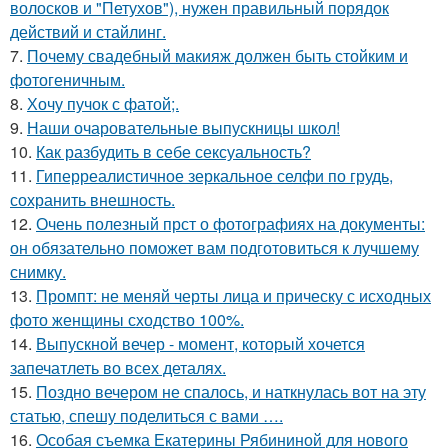
волосков и "Петухов"), нужен правильный порядок
действий и стайлинг.
7.
Почему свадебный макияж должен быть стойким и
фотогеничным.
8.
Хочу пучок с фатой;.
9.
Наши очаровательные выпускницы школ!
10.
Как разбудить в себе сексуальность?
11.
Гиперреалистичное зеркальное селфи по грудь,
сохранить внешность.
12.
Очень полезный прст о фотографиях на документы:
он обязательно поможет вам подготовиться к лучшему
снимку.
13.
Промпт: не меняй черты лица и прическу с исходных
фото женщины сходство 100%.
14.
Выпускной вечер - момент, который хочется
запечатлеть во всех деталях.
15.
Поздно вечером не спалось, и наткнулась вот на эту
статью, спешу поделиться с вами ….
16.
Особая съемка Екатерины Рябининой для нового