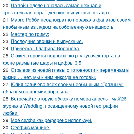
20.
На той неделе началась самая нежная и
трогательная пора - детские выпускные в садах.
21.
Марго Робби неоднократно поражала фанатов своим
необычным взглядом на собственную внешность.
22.
Мастер по гриму:
23.
Последние звонки и выпускные.
24.
Прическа - Глафира Воронова.
25.
Сюжет: героиня подносит ко рту кусочек торта на
фоне размытые шары и цифры 3 5.
26.
Отрывок из новой главы о готовности к переменам в
жизни … нет, мы к ним никогда не готовы.
27.
Юлия савичева всех своим необычным "Грязным"
образом на премии поразила.
28.
Встречайте вторую обложку номера апрель - май'26
журнала Wedding, посвященному новой географии
любви.
29.
Моё селфи как референс используй.
30.
Селфи/в машине.