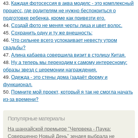
43.
Каждая фотосессия в аква моделс - это комплексный
процесс, где родителям не нужно беспокоиться о
подготовке ребенка, кроме как привезти его.
44.
Создай фото не меняя черты лица и цвет волос.
45.
Сохранить одну и ту же внешность:
46.
Что сильнее всего успокаивает невесту утром
свадьбы?
47.
Алина кабаева совершила визит в столицу Китая.
48.
Ну а теперь мы переходим к самому интересному:
образы звезд с церемонии награждения.
49.
Одежда - это стены дома (задаёт форму и
функционал.
50.
Помните мой проект, который я так не смогла начать
из-за времени?
Популярные материалы
На шанхайской премьере "Человека - Паука:
Совершенно Новый День" зендея выбрала не