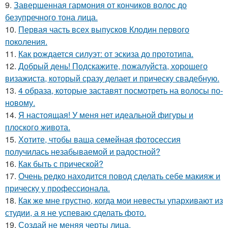
9.
Завершенная гармония от кончиков волос до
безупречного тона лица.
10.
Первая часть всех выпусков Клодин первого
поколения.
11.
Как рождается силуэт: от эскиза до прототипа.
12.
Добрый день! Подскажите, пожалуйста, хорошего
визажиста, который сразу делает и прическу свадебную.
13.
4 образа, которые заставят посмотреть на волосы по-
новому.
14.
Я настоящая! У меня нет идеальной фигуры и
плоского живота.
15.
Хотите, чтобы ваша семейная фотосессия
получилась незабываемой и радостной?
16.
Как быть с прической?
17.
Очень редко находится повод сделать себе макияж и
прическу у профессионала.
18.
Как же мне грустно, когда мои невесты упархивают из
студии, а я не успеваю сделать фото.
19.
Создай не меняя черты лица.