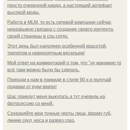
просто очередной наряд, а настоящий артефакт
высокой моды.
Работа в MLM, то есть сетевой компании сейчас
неразрывно связана с создание своего контента,
своей страницы в соц сетях.
Этот день был наполнен особенной красотой,
трепетом и невероятным весельем!
Мой ответ на комментарий о том, что "ну маникюр то
всё таки можно было бы сделать.
Приходи к нам в прикиде в стиле 90 х и получай
подарки от руки вверх!
Щас приедут меня выкупать а тут очередь на
фотосессию со мной.
Сохраняйте мои точные черты лица, форму губ,
линию скул, носа и разрез глаз.