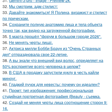
31.
Gemini-3-pro - Image - Preview-2k.
32.
Мы смотрим. адм стилист:
33.
Давайте знакомиться! Я Полина, визажист и стилист
по прическам.
34.
Сохраните полную анатомию лица и тела объекта
точно так, как видно на загруженной фотографии.
35.
5 марта прошёл "форум в большом городе 2026".
36.
Не менять черты лица\.
37.
Актриса милли Бобби Браун из "Очень Странных
дел" отпраздновала свое 22-летие.
38.
А вы знали что внешний вид волос, определяет на
50% восприятие всего человека в целом?
39.
В США в продажу запустили куклу в честь кайли
миноуг.
40.
Гладкий пучок для невесты: почему он идеален?
41.
Промт: тип изображения: профессиональная
студийная портретная фотография (Beauty - съемка.
42.
Создай не меняя черты лица соотношение сторон 9:
16.