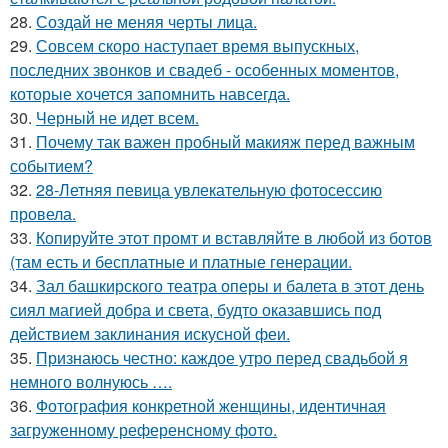
28.
Создай не меняя черты лица.
29.
Совсем скоро наступает время выпускных,
последних звонков и свадеб - особенных моментов,
которые хочется запомнить навсегда.
30.
Черный не идет всем.
31.
Почему так важен пробный макияж перед важным
событием?
32.
28-Летняя певица увлекательную фотосессию
провела.
33.
Копируйте этот промт и вставляйте в любой из ботов
(там есть и бесплатные и платные генерации.
34.
Зал башкирского театра оперы и балета в этот день
сиял магией добра и света, будто оказавшись под
действием заклинания искусной феи.
35.
Признаюсь честно: каждое утро перед свадьбой я
немного волнуюсь ….
36.
Фотография конкретной женщины, идентичная
загруженному референсному фото.