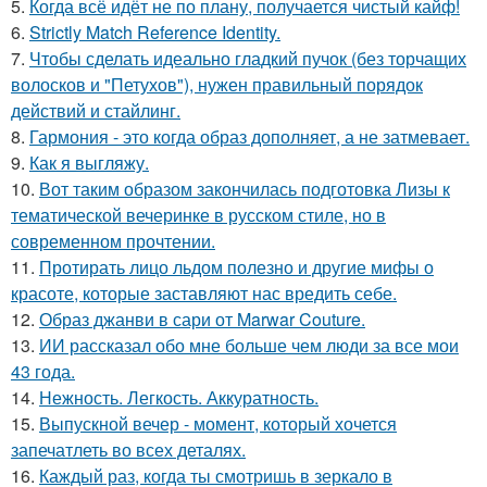
5.
Когда всё идёт не по плану, получается чистый кайф!
6.
Strictly Match Reference Identity.
7.
Чтобы сделать идеально гладкий пучок (без торчащих
волосков и "Петухов"), нужен правильный порядок
действий и стайлинг.
8.
Гармония - это когда образ дополняет, а не затмевает.
9.
Как я выгляжу.
10.
Вот таким образом закончилась подготовка Лизы к
тематической вечеринке в русском стиле, но в
современном прочтении.
11.
Протирать лицо льдом полезно и другие мифы о
красоте, которые заставляют нас вредить себе.
12.
Образ джанви в сари от Marwar Couture.
13.
ИИ рассказал обо мне больше чем люди за все мои
43 года.
14.
Нежность. Легкость. Аккуратность.
15.
Выпускной вечер - момент, который хочется
запечатлеть во всех деталях.
16.
Каждый раз, когда ты смотришь в зеркало в