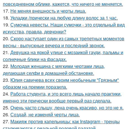
повседневном облике, кажется, что ничего не меняется.
17.
Не меняя внешность и черты лица.
18.
Укладки /прически на любую длину волос за 1 час.
19.
Сумочка невесты. Наши сумочки - это отдельный вид
искусства, правда, девчонки?
20.
Скоро наступает один из самых трепетных моментов
весны - выпускные вечера и последний звонок.
21.
Девушка на яркой улице с мозаикой гауди, пальмы и
солнечные блики на фасадах.
22.
Молодая женщина с мягкими чертами лица,
делающая селфи в домашней обстановке.
23.
Юлия савичева всех своим необычным "Грязным"
образом на премии поразила.
24.
Работа студента, и это всего лишь начало практики,
именно эти прически вообще первый раз сделала.
25.
Очень часто слышу, лена очень красиво, но это не я.
26.
Создай, не изменяй черты лица.
27.
Макияж против капельницы: как Instagram - тренды
сталкиваются с реальной родовой палатой.