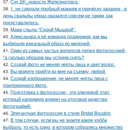
37.
Снг 26\_новости Железногорск.
38.
1. не сделали пробный макияж и причёску заранее - в
день свадьбы образ оказался совсем не таким, как
представлялось.
39.
Мари слыла "Серой Мышкой".
40.
Александра и её команда поддержки: как мы
выбирали идеальный образ до мелочей.
41.
Один из самых частых вопросов перед фотосессией:
"а сколько образов мы успеем снять?
42.
Создай фото не меняя черты лица и цвет волос.
43.
Вы можете прийти ко мне на съемку, любой.
44.
Создай изображение, не меняя черты лица с
приложенного фото.
45.
Подготовка к фотосессии - это ключевой этап,
который напрямую влияет на итоговое качество
фотографий.
46.
Элегантная фотосессия в стиле Bridal Boudoir.
47.
В том случае, если вы не знаете какое хобби
выбрать, то есть одно, в котором собрались множество