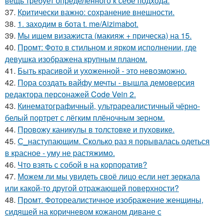
вещь требует определенного к себе подхода.
37.
Критически важно: сохранение внешности.
38.
1. заходим в бота t. me/Aizimabot.
39.
Мы ищем визажиста (макияж + прическа) на 15.
40.
Промт: Фото в стильном и ярком исполнении, где
девушка изображена крупным планом.
41.
Быть красивой и ухоженной - это невозможно.
42.
Пора создать вайфу мечты - вышла демоверсия
редактора персонажей Code Vein 2.
43.
Кинематографичный, ультрареалистичный чёрно-
белый портрет с лёгким плёночным зерном.
44.
Провожу каникулы в толстовке и пуховике.
45.
С_наступающим. Сколько раз я порывалась одеться
в красное - уму не растяжимо.
46.
Что взять с собой в на корпоратив?
47.
Можем ли мы увидеть своё лицо если нет зеркала
или какой-то другой отражающей поверхности?
48.
Промт. Фотореалистичное изображение женщины,
сидящей на коричневом кожаном диване с