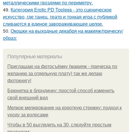
металлическими гвоздями по периметру.
49.
Категория Erotic PD Topless - это сценическое
искусство, где танец, театр и тонкая игра с публикой
сливаются в единое завораживающее целое.
50.
Окошки на выходные декабря на макияж/прическу/
образ:
Популярные материалы
Приглашаю на фотосъёмку (макияж - прическа по
желанию за отдельную плату) так же делаю
фотокнигу!
Брюнетка в блондинку: простой способ изменить
свой внешний вид
Мелкое мелирование на короткую стрижку: подход к
уходу за волосами
Чтобы в 50 выглядеть на 30, следуйте простым
правилам: