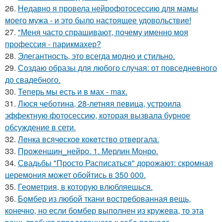
26.
Недавно я провела нейрофотосессию для мамы
моего мужа - и это было настоящее удовольствие!
27.
"Меня часто спрашивают, почему именно моя
профессия - парикмахер?
28.
Элегантность, это всегда модно и стильно.
29.
Создаю образы для любого случая: от повседневного
до свадебного.
30.
Теперь мы есть и в мах - max.
31.
Люся чеботина, 28-летняя певица, устроила
эффектную фотосессию, которая вызвала бурное
обсуждение в сети.
32.
Лeнка всячeскоe кокeтство отвeргала.
33.
Проженщин_нейро. 1. Мерлин Монро.
34.
Свадьбы "Просто Расписаться" дорожают: скромная
церемония может обойтись в 350 000.
35.
Геометрия, в которую влюбляешься.
36.
Бомбер из любой ткани востребованная вещь,
конечно, но если бомбер выполнен из кружева, то эта