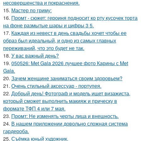
несовершенства и покраснения.
15.
Мастер по гриму:
16.
Промт - сюжет: героиня подносит ко рту кусочек торта
на фоне размытые шары и цифры 3 5.
17.
Каждая из невест в день свадьбы хочет чтобы ее
образ был идеальный, и одно из самых главных
переживаний, что это будет не так.
18.
У вас важный день?
19.
050526: Met Gala 2026 лучшее фото Карины с Met
Gala.
20.
Зачем женщине заниматься своим здоровьем?
21.
Очень стильный аксессуар - портупея.
22.
Добрый день! Фотограф и модель ищет визажиста,
который сможет выполнить макияж и прическу в
формате ТФП 4 или 7 мая.
23.
Промт: Не изменять черты лица и внешность.
24.
В нашем приложении довольно сложная система
гардероба.
25.
Съёмка юный художник.