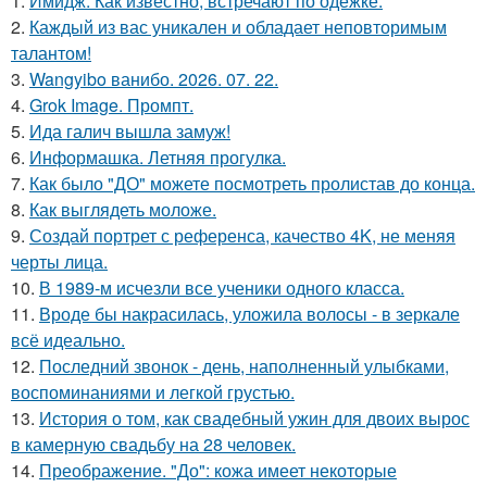
1.
Имидж: Как известно, встречают по одежке.
2.
Каждый из вас уникален и обладает неповторимым
талантом!
3.
Wangyibo ванибо. 2026. 07. 22.
4.
Grok Image. Промпт.
5.
Ида галич вышла замуж!
6.
Информашка. Летняя прогулка.
7.
Как было "ДО" можете посмотреть пролистав до конца.
8.
Как выглядеть моложе.
9.
Создай портрет с референса, качество 4K, не меняя
черты лица.
10.
В 1989-м исчезли все ученики одного класса.
11.
Вроде бы накрасилась, уложила волосы - в зеркале
всё идеально.
12.
Последний звонок - день, наполненный улыбками,
воспоминаниями и легкой грустью.
13.
История о том, как свадебный ужин для двоих вырос
в камерную свадьбу на 28 человек.
14.
Преображение. "До": кожа имеет некоторые