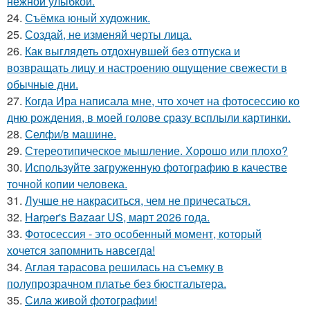
нежной улыбкой.
24.
Съёмка юный художник.
25.
Создай, не изменяй черты лица.
26.
Как выглядеть отдохнувшей без отпуска и
возвращать лицу и настроению ощущение свежести в
обычные дни.
27.
Когда Ира написала мне, что хочет на фотосессию ко
дню рождения, в моей голове сразу всплыли картинки.
28.
Селфи/в машине.
29.
Стереотипическое мышление. Хорошо или плохо?
30.
Используйте загруженную фотографию в качестве
точной копии человека.
31.
Лучше не накраситься, чем не причесаться.
32.
Harper's Bazaar US, март 2026 года.
33.
Фотосессия - это особенный момент, который
хочется запомнить навсегда!
34.
Аглая тарасова решилась на съемку в
полупрозрачном платье без бюстгальтера.
35.
Сила живой фотографии!