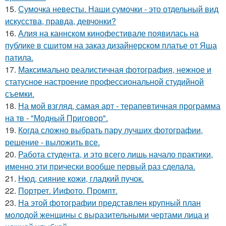
15.
Сумочка невесты. Наши сумочки - это отдельный вид
искусства, правда, девчонки?
16.
Алия на каннском кинофестивале появилась на
публике в сшитом на заказ дизайнерском платье от Яша
патила.
17.
Максимально реалистичная фотография, нежное и
статусное настроение профессиональной студийной
съемки.
18.
На мой взгляд, самая арт - терапевтичная программа
на тв - "Модный Приговор".
19.
Когда сложно выбрать пару лучших фотографии,
решение - выложить все.
20.
Работа студента, и это всего лишь начало практики,
именно эти прически вообще первый раз сделала.
21.
Нюд, сияние кожи, гладкий пучок.
22.
Портрет. Иифото. Промпт.
23.
На этой фотографии представлен крупный план
молодой женщины с выразительными чертами лица и