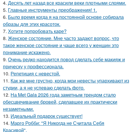
4.
Десять лет назад все красили веки плотными слоями.
5.
Главные инструменты преображения! 1.
6.
Было время когда я на постоянной основе собирала
образы для этих красоток.
7.
Хотите попробовать каре?
8.
Женское состояние. Мне часто задают вопрос, что
такое женское состояние и чаще всего у женщин это
понимание искажено.
9.
Очень редко находится повод сделать себе макияж и
прическу у профессионала.
10.
Репетиция с невестой.
11.
Как же мне грустно, когда мои невесты упархивают из
студии, а я не успеваю сделать фото.
12.
На Met Gala 2026 года заметным трендом стало
обесцвечивание бровей, сделавшее их практически
незаметными.
13.
Идеальный подарок существует!
14.
Марго Робби: "Я Никогда не Считала Себя
Красивой".