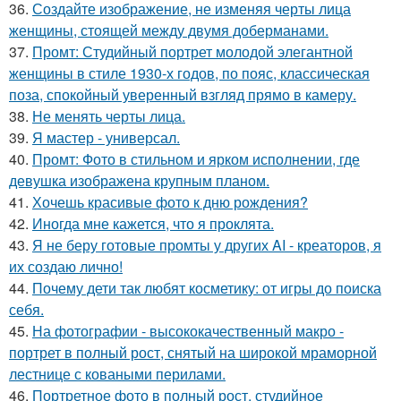
36.
Создайте изображение, не изменяя черты лица
женщины, стоящей между двумя доберманами.
37.
Промт: Студийный портрет молодой элегантной
женщины в стиле 1930-х годов, по пояс, классическая
поза, спокойный уверенный взгляд прямо в камеру.
38.
Не менять черты лица.
39.
Я мастер - универсал.
40.
Промт: Фото в стильном и ярком исполнении, где
девушка изображена крупным планом.
41.
Хочешь красивые фото к дню рождения?
42.
Иногда мне кажется, что я проклята.
43.
Я не беру готовые промты у других AI - креаторов, я
их создаю лично!
44.
Почему дети так любят косметику: от игры до поиска
себя.
45.
На фотографии - высококачественный макро -
портрет в полный рост, снятый на широкой мраморной
лестнице с коваными перилами.
46.
Портретное фото в полный рост, студийное