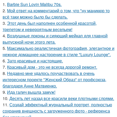
1.
Barbie Sun Lovin Malibu 70s.
2.
Мой ответ на комментарий о том, что "ну маникюр то
всё таки можно было бы сделать.
3.
Этот день был наполнен особенной красотой,
трепетом и невероятным весельем!
4.
Воздушные локоны и сияющий мейкап для главной
выпускной ночи этого лета.
5.
Максимально реалистичная фотография, элегантное и
нежное домашнее настроение в стиле "Luxury Lounge".
6.
Зато красивые и настоящие.
7.
Красивый дом - это не всегда дорогой ремонт.
8.
Недавно мне удалось поучаствовать в очень
интересном проекте "Женский Образ" от профсоюза,
благодаря Анне Матвиенко.
9.
Ида галич вышла замуж!
10.
Десять лет назад все красили веки плотными слоями.
11.
Создай эффектный журнальный портрет, полностью
сохранив внешность с загруженного фото - референса