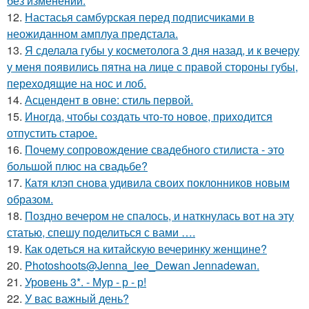
без изменений.
12.
Настасья самбурская перед подписчиками в
неожиданном амплуа предстала.
13.
Я сделала губы у косметолога 3 дня назад, и к вечеру
у меня появились пятна на лице с правой стороны губы,
переходящие на нос и лоб.
14.
Асцендент в овне: стиль первой.
15.
Иногда, чтобы создать что-то новое, приходится
отпустить старое.
16.
Почему сопровождение свадебного стилиста - это
большой плюс на свадьбе?
17.
Катя клэп снова удивила своих поклонников новым
образом.
18.
Поздно вечером не спалось, и наткнулась вот на эту
статью, спешу поделиться с вами ….
19.
Как одеться на китайскую вечеринку женщине?
20.
Photoshoots@Jenna_lee_Dewan Jennadewan.
21.
Уровень 3*. - Мур - р - р!
22.
У вас важный день?