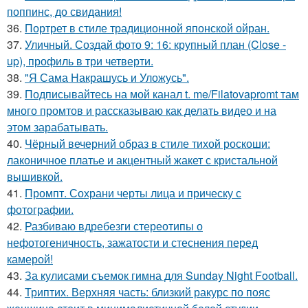
поппинс, до свидания!
36.
Портрет в стиле традиционной японской ойран.
37.
Уличный. Создай фото 9: 16: крупный план (Close -
up), профиль в три четверти.
38.
"Я Сама Накрашусь и Уложусь".
39.
Подписывайтесь на мой канал t. me/Filatovapromt там
много промтов и рассказываю как делать видео и на
этом зарабатывать.
40.
Чёрный вечерний образ в стиле тихой роскоши:
лаконичное платье и акцентный жакет с кристальной
вышивкой.
41.
Промпт. Сохрани черты лица и прическу с
фотографии.
42.
Разбиваю вдребезги стереотипы о
нефотогеничность, зажатости и стеснения перед
камерой!
43.
За кулисами съемок гимна для Sunday Night Football.
44.
Триптих. Верхняя часть: близкий ракурс по пояс