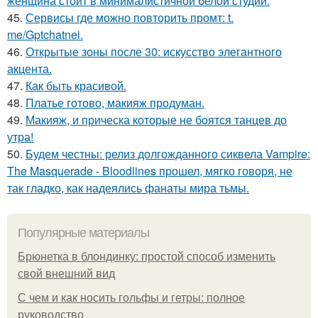
женщина стоит в минималистичной белой студии.
45.
Сервисы где можно повторить промт: t.
me/Gptchatnei.
46.
Открытые зоны после 30: искусство элегантного
акцента.
47.
Как быть красивой.
48.
Платье готово, макияж продуман.
49.
Макияж, и прическа которые не боятся танцев до
утра!
50.
Будем честны: релиз долгожданного сиквела Vampire:
The Masquerade - Bloodlines прошел, мягко говоря, не
так гладко, как надеялись фанаты мира тьмы.
Популярные материалы
Брюнетка в блондинку: простой способ изменить
свой внешний вид
С чем и как носить гольфы и гетры: полное
руководство