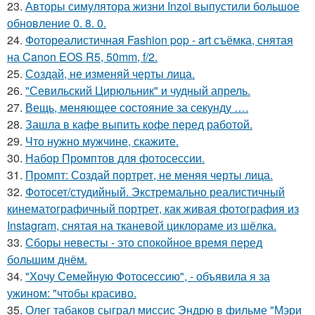
23.
Авторы симулятора жизни Inzoi выпустили большое
обновление 0. 8. 0.
24.
Фотореалистичная Fashion pop - art съёмка, снятая
на Canon EOS R5, 50mm, f/2.
25.
Создай, не изменяй черты лица.
26.
"Севильский Цирюльник" и чудный апрель.
27.
Вещь, меняющее состояние за секунду ….
28.
Зашла в кафе выпить кофе перед работой.
29.
Что нужно мужчине, скажите.
30.
Набор Промптов для фотосессии.
31.
Промпт: Создай портрет, не меняя черты лица.
32.
Фотосет/студийный. Экстремально реалистичный
кинематографичный портрет, как живая фотография из
Instagram, снятая на тканевой циклораме из шёлка.
33.
Сборы невесты - это спокойное время перед
большим днём.
34.
"Хочу Семейную Фотосессию", - объявила я за
ужином: "чтобы красиво.
35.
Олег табаков сыграл миссис Эндрю в фильме "Мэри