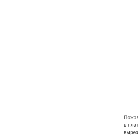
Пожал
в пла
вырез