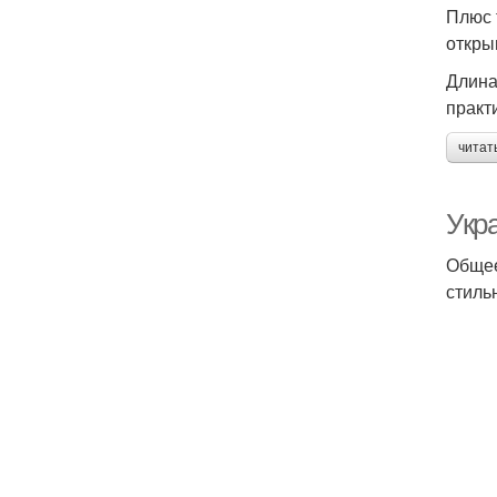
Плюс 
откры
Длина
практ
читат
Укр
Общее
стиль