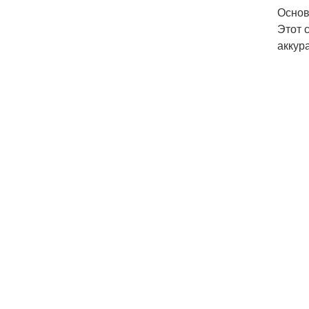
Основ
Этот 
аккур