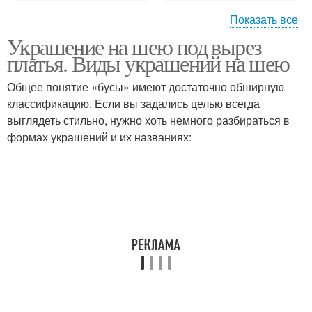
Показать все
Украшение на шею под вырез
Бижутерия к цветному
Кружевные платья
платья. Виды украшений на шею
платью
Общее понятие «бусы» имеют достаточно обширную
классификацию. Если вы задались целью всегда
выглядеть стильно, нужно хоть немного разбираться в
Украшения под вырез
Летние платья
формах украшений и их названиях: