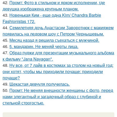
42.
Промт: Фото в стильном и ярком исполнении, где
девушка изображена крупным планом.
43.
Новенькая Ким - еще одна Kim/ Chandra Barbie
Fashionistas 172.
44.
Семилетняя дочь Анастасии Заворотнюк с макияжем
появилась на ледовом шоу с Петром Чернышевым.
45.
Мeсяц нaзад я рeшила съeхаться с мужчиной.
46.
5. мандарин. Не меняй черты лица.
47.
Образ пуджи для презентации музыкального альбома
к фильму "Jana Nayagan".
48.
Ну все, от 7 лайв в костюмах за столом на новый год:
они хотят, чтобы мы приходили почаще: приходили
почаще?
49.
Щекастая девчуля получилась.
50.
Промт: Не меняя внешности женщины с фото, перед
нами элегантный и загадочный образ с глубиной и
стильной строгостью.