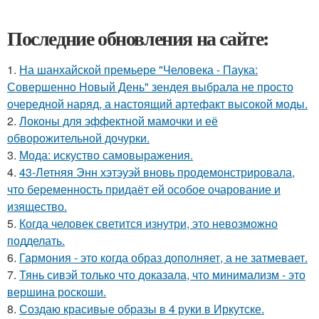
Последние обновления на сайте:
1.
На шанхайской премьере "Человека - Паука:
Совершенно Новый День" зендея выбрала не просто
очередной наряд, а настоящий артефакт высокой моды.
2.
Локоны для эффектной мамочки и её
обворожительной дочурки.
3.
Мода: искуство самовыражения.
4.
43-Летняя Энн хэтэуэй вновь продемонстрировала,
что беременность придаёт ей особое очарование и
изящество.
5.
Когда человек светится изнутри, это невозможно
подделать.
6.
Гармония - это когда образ дополняет, а не затмевает.
7.
Тянь сивэй только что доказала, что минимализм - это
вершина роскоши.
8.
Создаю красивые образы в 4 руки в Иркутске.