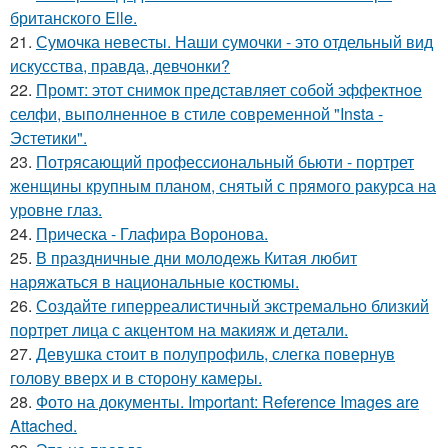
британского Elle.
21.
Сумочка невесты. Наши сумочки - это отдельный вид
искусства, правда, девчонки?
22.
Промт: этот снимок представляет собой эффектное
селфи, выполненное в стиле современной "Insta -
Эстетики".
23.
Потрясающий профессиональный бьюти - портрет
женщины крупным планом, снятый с прямого ракурса на
уровне глаз.
24.
Прическа - Глафира Воронова.
25.
В праздничные дни молодежь Китая любит
наряжаться в национальные костюмы.
26.
Создайте гиперреалистичный экстремально близкий
портрет лица с акцентом на макияж и детали.
27.
Девушка стоит в полупрофиль, слегка повернув
голову вверх и в сторону камеры.
28.
Фото на документы. Important: Reference Images are
Attached.