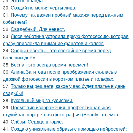
29.
Это не правда.
30.
Создай не меняя черты лица.
31.
Почему так важен пробный макияж перед важным
событием?
32.
Свадебный. Для невест.
33.
Люся чеботина устроила яркую фотосессию, которая
сразу привлекла внимание фанатов и коллег.
34.
Сборы невесты - это спокойное время перед
большим днём.
35.
Весна - это всегда время перемен!
36.
Алина Загитова после преображения снялась в
дерзкой фотосессии в коротком платье и гольфах.
37.
Только вы решаете, какое у вас будет платье в день
свадьбы!
38.
Кукольный мир за кулисами.
39.
Промт: тип изображения: профессиональная
студийная портретная фотография (Beauty - съемка.
40.
Слёзы. Сердце в горле.
41.
Создаю уникальные образы с помощью нейросетей: