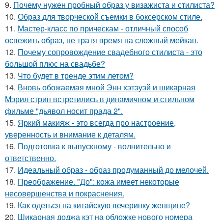
9.
Почему нужен пробный образ у визажиста и стилиста?
10.
Образ для творческой съемки в боксерском стиле.
11.
Мастер-класс по прическам - отличный способ
освежить образ, не тратя время на сложный мейкап.
12.
Почему сопровождение свадебного стилиста - это
большой плюс на свадьбе?
13.
Что будет в тренде этим летом?
14.
Вновь обожаемая мной Энн хэтэуэй и шикарная
Мэрил стрип встретились в динамичном и стильном
фильме "дьявол носит прада 2".
15.
Яркий макияж - это всегда про настроение,
уверенность и внимание к деталям.
16.
Подготовка к выпускному - волнительно и
ответственно.
17.
Идеальный образ - образ продуманный до мелочей.
18.
Преображение. "До": кожа имеет некоторые
несовершенства и покраснения.
19.
Как одеться на китайскую вечеринку женщине?
20.
Шикарная доджа кэт на обложке нового номера